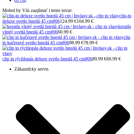
61 cm
Mohol by Vás zaujímať i tento tovar:
clip-in
deluxe svetlo hnedá 45 cm
#06
124.99 €
104.99 €
keratín
vlnitý svetlá hnedá 45 cm
#06
60.99 €
clip
in kučeravé svetlo hnedá 45 cm
#06
98.99 €
78.99 €
clip in rýchlopás deluxe svetlo hnedá 45 cm
#06
89.99 €
69.99 €
Zákaznícky servis