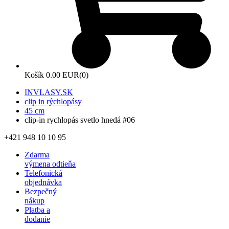
Košík
0.00 EUR
(0)
INVLASY.SK
clip in rýchlopásy
45 cm
clip-in rychlopás svetlo hnedá #06
+421 948 10 10 95
Zdarma
výmena odtieňa
Telefonická
objednávka
Bezpečný
nákup
Platba a
dodanie