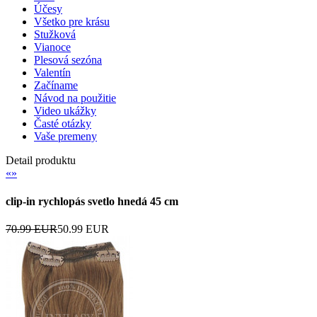
Účesy
Všetko pre krásu
Stužková
Vianoce
Plesová sezóna
Valentín
Začíname
Návod na použitie
Video ukážky
Časté otázky
Vaše premeny
Detail produktu
«
»
clip-in rychlopás svetlo hnedá 45 cm
70.99 EUR
50.99 EUR