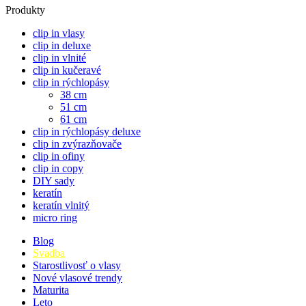
Produkty
clip in vlasy
clip in deluxe
clip in vlnité
clip in kučeravé
clip in rýchlopásy
38 cm
51 cm
61 cm
clip in rýchlopásy deluxe
clip in zvýrazňovače
clip in ofiny
clip in copy
DIY sady
keratín
keratín vlnitý
micro ring
Blog
Svadba
Starostlivosť o vlasy
Nové vlasové trendy
Maturita
Leto