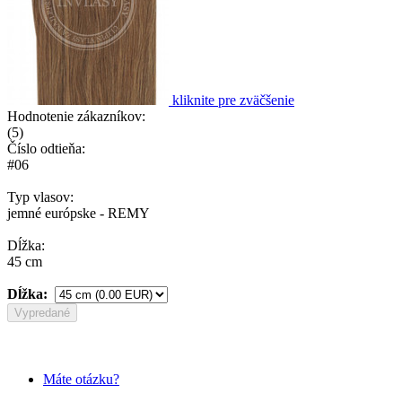
kliknite pre zväčšenie
Hodnotenie zákazníkov:
(
5
)
Číslo odtieňa:
#06
Typ vlasov:
jemné európske - REMY
Dĺžka:
45 cm
Dĺžka:
Vypredané
Máte otázku?