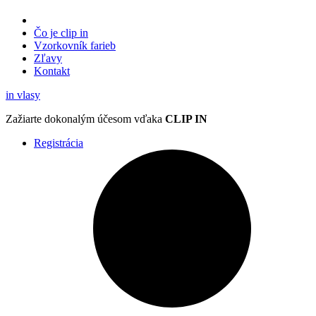
Čo je clip in
Vzorkovník
farieb
Zľavy
Kontakt
in
vlasy
Zažiarte
dokonalým účesom
vďaka
CLIP IN
Registrácia