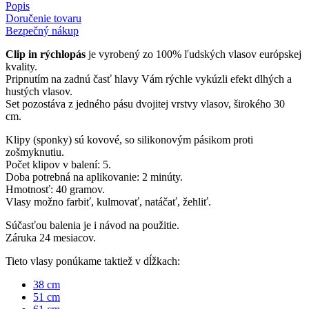
Popis
Doručenie tovaru
Bezpečný nákup
Clip in rýchlopás
je vyrobený zo 100% ľudských vlasov európskej
kvality.
Pripnutím na zadnú časť hlavy Vám rýchle vykúzli efekt dlhých a
hustých vlasov.
Set pozostáva z jedného pásu dvojitej vrstvy vlasov, širokého 30
cm.
Klipy (sponky) sú kovové, so silikonovým pásikom proti
zošmyknutiu.
Počet klipov v balení: 5.
Doba potrebná na aplikovanie: 2 minúty.
Hmotnosť: 40 gramov.
Vlasy možno farbiť, kulmovať, natáčať, žehliť.
Súčasťou balenia je i návod na použitie.
Záruka 24 mesiacov.
Tieto vlasy ponúkame taktiež v dĺžkach:
38 cm
51 cm