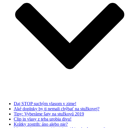
Daj STOP suchým vlasom v zime!
Aké doplnky by ti nemali chýbať na stužkovej?
Tipy: Vyberáme šaty na stužkovú 2019
Clip in vlasy z teba urobia divu!
Krátky zostrih: áno alebo nie?