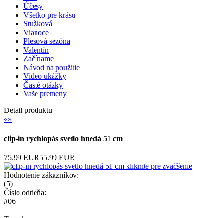
Účesy
Všetko pre krásu
Stužková
Vianoce
Plesová sezóna
Valentín
Začíname
Návod na použitie
Video ukážky
Časté otázky
Vaše premeny
Detail produktu
«
»
clip-in rychlopás svetlo hnedá 51 cm
75.99 EUR
55.99 EUR
kliknite pre zväčšenie
Hodnotenie zákazníkov:
(
5
)
Číslo odtieňa:
#06