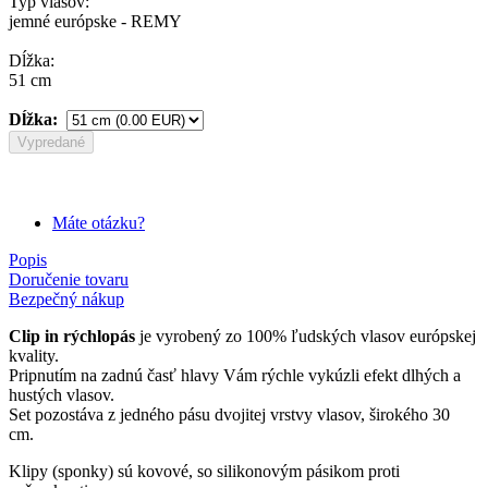
Typ vlasov:
jemné európske - REMY
Dĺžka:
51 cm
Dĺžka:
Vypredané
Máte otázku?
Popis
Doručenie tovaru
Bezpečný nákup
Clip in rýchlopás
je vyrobený zo 100% ľudských vlasov európskej
kvality.
Pripnutím na zadnú časť hlavy Vám rýchle vykúzli efekt dlhých a
hustých vlasov.
Set pozostáva z jedného pásu dvojitej vrstvy vlasov, širokého 30
cm.
Klipy (sponky) sú kovové, so silikonovým pásikom proti