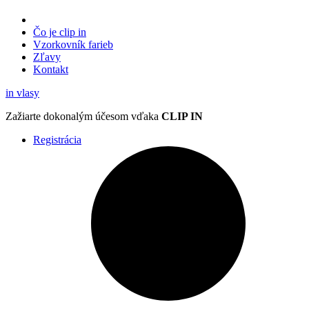
Čo je clip in
Vzorkovník
farieb
Zľavy
Kontakt
in
vlasy
Zažiarte
dokonalým účesom
vďaka
CLIP IN
Registrácia