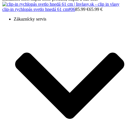
clip-in rychlopás svetlo hnedá 61 cm
#06
85.99 €
65.99 €
Zákaznícky servis