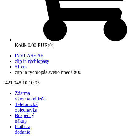
Košík
0.00 EUR
(0)
INVLASY.SK
clip in rýchlopásy
51 cm
clip-in rychlopás svetlo hnedá #06
+421 948 10 10 95
Zdarma
výmena odtieňa
Telefonická
objednávka
Bezpečný
nákup
Platba a
dodanie