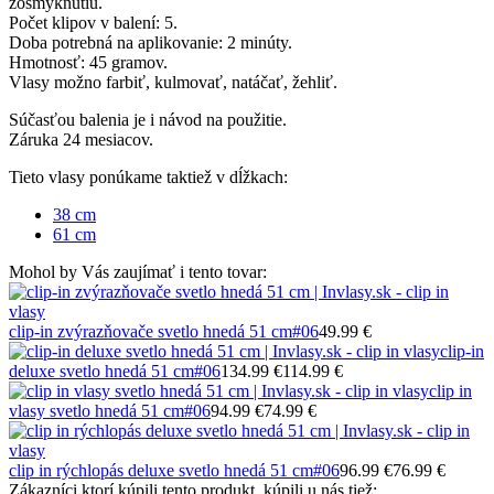
zošmyknutiu.
Počet klipov v balení: 5.
Doba potrebná na aplikovanie: 2 minúty.
Hmotnosť: 45 gramov.
Vlasy možno farbiť, kulmovať, natáčať, žehliť.
Súčasťou balenia je i návod na použitie.
Záruka 24 mesiacov.
Tieto vlasy ponúkame taktiež v dĺžkach:
38 cm
61 cm
Mohol by Vás zaujímať i tento tovar:
clip-in zvýrazňovače svetlo hnedá 51 cm
#06
49.99 €
clip-in
deluxe svetlo hnedá 51 cm
#06
134.99 €
114.99 €
clip in
vlasy svetlo hnedá 51 cm
#06
94.99 €
74.99 €
clip in rýchlopás deluxe svetlo hnedá 51 cm
#06
96.99 €
76.99 €
Zákazníci ktorí kúpili tento produkt, kúpili u nás tiež: