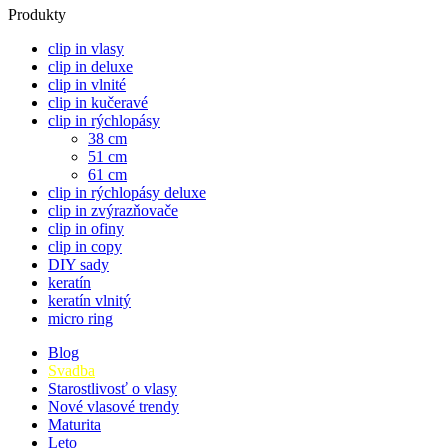
Produkty
clip in vlasy
clip in deluxe
clip in vlnité
clip in kučeravé
clip in rýchlopásy
38 cm
51 cm
61 cm
clip in rýchlopásy deluxe
clip in zvýrazňovače
clip in ofiny
clip in copy
DIY sady
keratín
keratín vlnitý
micro ring
Blog
Svadba
Starostlivosť o vlasy
Nové vlasové trendy
Maturita
Leto