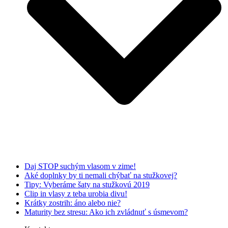
Daj STOP suchým vlasom v zime!
Aké doplnky by ti nemali chýbať na stužkovej?
Tipy: Vyberáme šaty na stužkovú 2019
Clip in vlasy z teba urobia divu!
Krátky zostrih: áno alebo nie?
Maturity bez stresu: Ako ich zvládnuť s úsmevom?