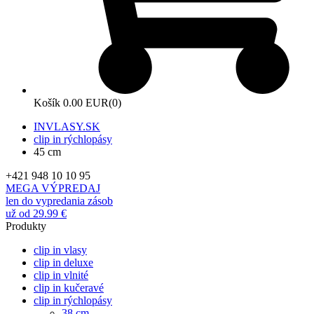
Košík
0.00 EUR
(0)
INVLASY.SK
clip in rýchlopásy
45 cm
+421 948 10 10 95
MEGA VÝPREDAJ
len do vypredania zásob
už od 29.99 €
Produkty
clip in vlasy
clip in deluxe
clip in vlnité
clip in kučeravé
clip in rýchlopásy
38 cm