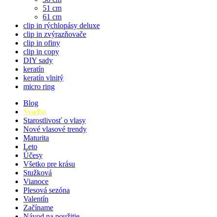
51 cm
61 cm
clip in rýchlopásy deluxe
clip in zvýrazňovače
clip in ofiny
clip in copy
DIY sady
keratín
keratín vlnitý
micro ring
Blog
Svadba
Starostlivosť o vlasy
Nové vlasové trendy
Maturita
Leto
Účesy
Všetko pre krásu
Stužková
Vianoce
Plesová sezóna
Valentín
Začíname
Návod na použitie