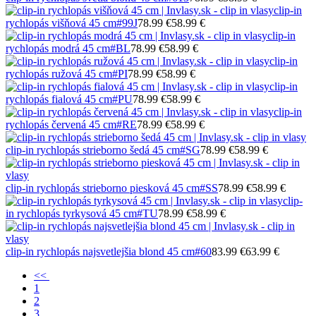
clip-in
rychlopás višňová 45 cm
#99J
78.99 €
58.99 €
clip-in
rychlopás modrá 45 cm
#BL
78.99 €
58.99 €
clip-in
rychlopás ružová 45 cm
#PI
78.99 €
58.99 €
clip-in
rychlopás fialová 45 cm
#PU
78.99 €
58.99 €
clip-in
rychlopás červená 45 cm
#RE
78.99 €
58.99 €
clip-in rychlopás strieborno šedá 45 cm
#SG
78.99 €
58.99 €
clip-in rychlopás strieborno piesková 45 cm
#SS
78.99 €
58.99 €
clip-
in rychlopás tyrkysová 45 cm
#TU
78.99 €
58.99 €
clip-in rychlopás najsvetlejšia blond 45 cm
#60
83.99 €
63.99 €
<<
1
2
3