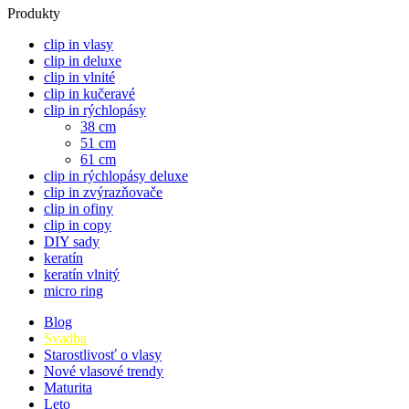
Produkty
clip in vlasy
clip in deluxe
clip in vlnité
clip in kučeravé
clip in rýchlopásy
38 cm
51 cm
61 cm
clip in rýchlopásy deluxe
clip in zvýrazňovače
clip in ofiny
clip in copy
DIY sady
keratín
keratín vlnitý
micro ring
Blog
Svadba
Starostlivosť o vlasy
Nové vlasové trendy
Maturita
Leto