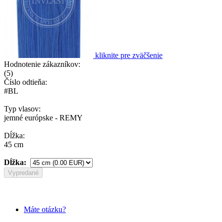
kliknite pre zväčšenie
Hodnotenie zákazníkov:
(
5
)
Číslo odtieňa:
#BL
Typ vlasov:
jemné európske - REMY
Dĺžka:
45 cm
Dĺžka:
Vypredané
Máte otázku?