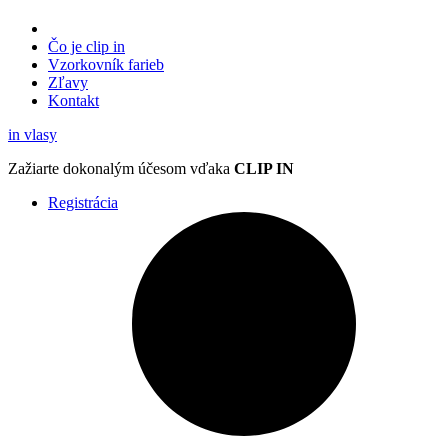
Čo je clip in
Vzorkovník
farieb
Zľavy
Kontakt
in
vlasy
Zažiarte
dokonalým účesom
vďaka
CLIP IN
Registrácia