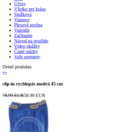
Účesy
Všetko pre krásu
Stužková
Vianoce
Plesová sezóna
Valentín
Začíname
Návod na použitie
Video ukážky
Časté otázky
Vaše premeny
Detail produktu
«
»
clip-in rychlopás modrá 45 cm
78.99 EUR
58.99 EUR