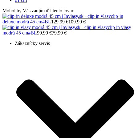
61 cm
Mohol by Vás zaujímať i tento tovar:
clip-in
deluxe modrá 45 cm
#BL
129.99 €
109.99 €
clip in vlasy
modrá 45 cm
#BL
99.99 €
79.99 €
Zákaznícky servis