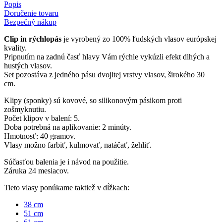
Popis
Doručenie tovaru
Bezpečný nákup
Clip in rýchlopás
je vyrobený zo 100% ľudských vlasov európskej
kvality.
Pripnutím na zadnú časť hlavy Vám rýchle vykúzli efekt dlhých a
hustých vlasov.
Set pozostáva z jedného pásu dvojitej vrstvy vlasov, širokého 30
cm.
Klipy (sponky) sú kovové, so silikonovým pásikom proti
zošmyknutiu.
Počet klipov v balení: 5.
Doba potrebná na aplikovanie: 2 minúty.
Hmotnosť: 40 gramov.
Vlasy možno farbiť, kulmovať, natáčať, žehliť.
Súčasťou balenia je i návod na použitie.
Záruka 24 mesiacov.
Tieto vlasy ponúkame taktiež v dĺžkach:
38 cm
51 cm