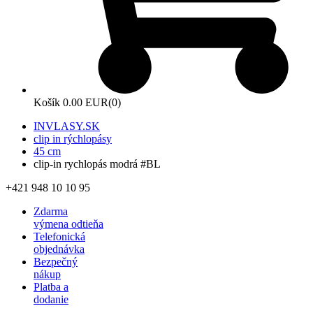
Košík
0.00 EUR
(0)
INVLASY.SK
clip in rýchlopásy
45 cm
clip-in rychlopás modrá #BL
+421 948 10 10 95
Zdarma
výmena odtieňa
Telefonická
objednávka
Bezpečný
nákup
Platba a
dodanie