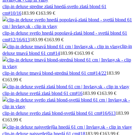
clip-in deluxe stredne zlatá hnedá-svetlo zlatá blond 61
cm
#10/16
183.99 €
163.99 €
clip-in deluxe svetlo hnedá popolavá-zlatá blond - svetlá blond 61
cm
#12/16/613
183.99 €
163.99 €
clip-in
deluxe tmavá blond 61 cm
#14
183.99 €
163.99 €
clip-in deluxe tmavá blond-stredná blond 61 cm
#14/22
183.99
€
163.99 €
clip-in deluxe svetlá zlatá blond 61 cm
#16
183.99 €
163.99 €
clip-in deluxe svetlo zlatá blond-svetlá blond 61 cm
#16/613
183.99
€
163.99 €
clip-in deluxe najsvetlejšia hnedá 61 cm
#18
183.99 €
163.99 €