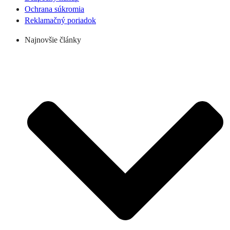
Ochrana súkromia
Reklamačný poriadok
Najnovšie články