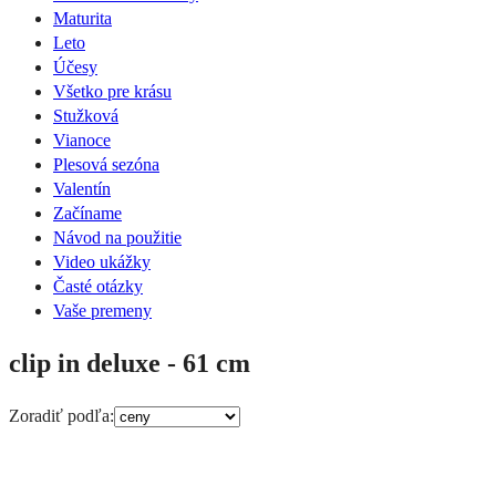
Maturita
Leto
Účesy
Všetko pre krásu
Stužková
Vianoce
Plesová sezóna
Valentín
Začíname
Návod na použitie
Video ukážky
Časté otázky
Vaše premeny
clip in deluxe - 61 cm
Zoradiť podľa: