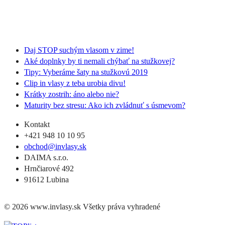
Daj STOP suchým vlasom v zime!
Aké doplnky by ti nemali chýbať na stužkovej?
Tipy: Vyberáme šaty na stužkovú 2019
Clip in vlasy z teba urobia divu!
Krátky zostrih: áno alebo nie?
Maturity bez stresu: Ako ich zvládnuť s úsmevom?
Kontakt
+421 948 10 10 95
obchod@invlasy.sk
DAIMA s.r.o.
Hrnčiarové 492
91612 Lubina
© 2026 www.invlasy.sk Všetky práva vyhradené