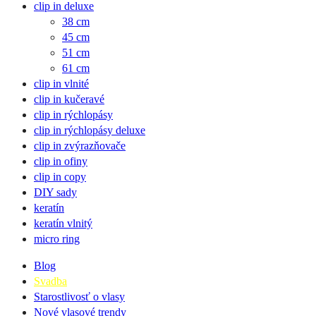
clip in deluxe
38 cm
45 cm
51 cm
61 cm
clip in vlnité
clip in kučeravé
clip in rýchlopásy
clip in rýchlopásy deluxe
clip in zvýrazňovače
clip in ofiny
clip in copy
DIY sady
keratín
keratín vlnitý
micro ring
Blog
Svadba
Starostlivosť o vlasy
Nové vlasové trendy