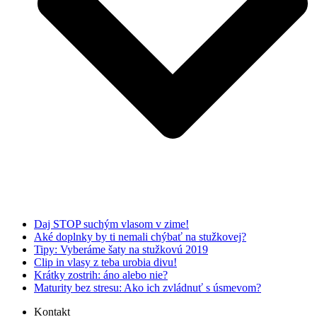
Daj STOP suchým vlasom v zime!
Aké doplnky by ti nemali chýbať na stužkovej?
Tipy: Vyberáme šaty na stužkovú 2019
Clip in vlasy z teba urobia divu!
Krátky zostrih: áno alebo nie?
Maturity bez stresu: Ako ich zvládnuť s úsmevom?
Kontakt