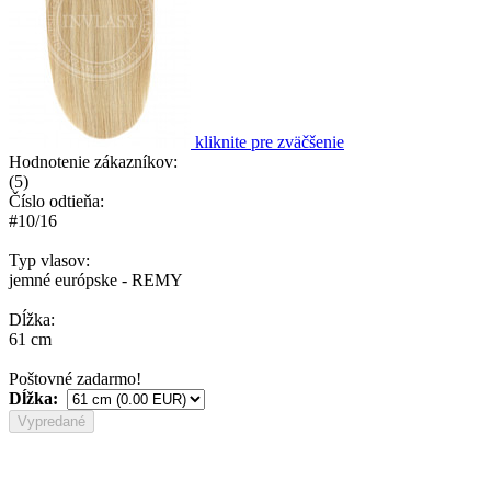
kliknite pre zväčšenie
Hodnotenie zákazníkov:
(
5
)
Číslo odtieňa:
#10/16
Typ vlasov:
jemné európske - REMY
Dĺžka:
61 cm
Poštovné zadarmo!
Dĺžka:
Vypredané