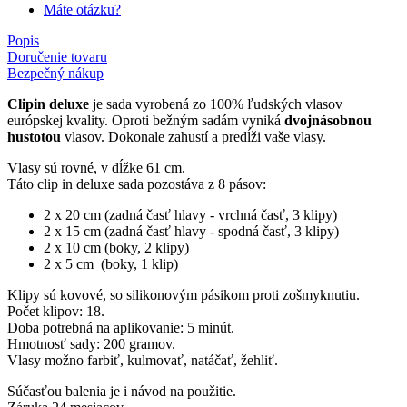
Máte otázku?
Popis
Doručenie tovaru
Bezpečný nákup
Clipin deluxe
je sada vyrobená zo 100% ľudských vlasov
európskej kvality. Oproti bežným sadám vyniká
dvojnásobnou
hustotou
vlasov. Dokonale zahustí a predĺži vaše vlasy.
Vlasy sú rovné, v dĺžke 61 cm.
Táto clip in deluxe sada pozostáva z 8 pásov:
2 x 20 cm (zadná časť hlavy - vrchná časť, 3 klipy)
2 x 15 cm (zadná časť hlavy - spodná časť, 3 klipy)
2 x 10 cm (boky, 2 klipy)
2 x 5 cm (boky, 1 klip)
Klipy sú kovové, so silikonovým pásikom proti zošmyknutiu.
Počet klipov: 18.
Doba potrebná na aplikovanie: 5 minút.
Hmotnosť sady: 200 gramov.
Vlasy možno farbiť, kulmovať, natáčať, žehliť.
Súčasťou balenia je i návod na použitie.