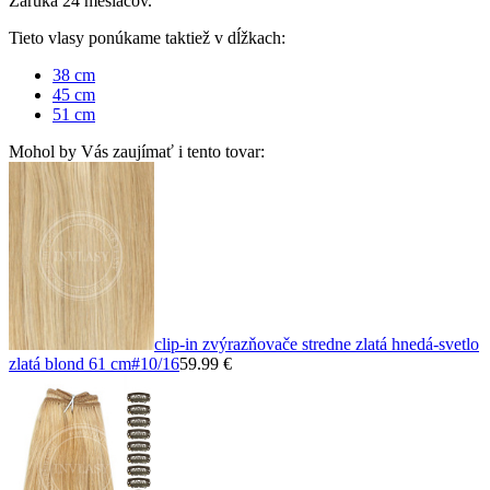
Záruka 24 mesiacov.
Tieto vlasy ponúkame taktiež v dĺžkach:
38 cm
45 cm
51 cm
Mohol by Vás zaujímať i tento tovar:
clip-in zvýrazňovače stredne zlatá hnedá-svetlo
zlatá blond 61 cm
#10/16
59.99 €