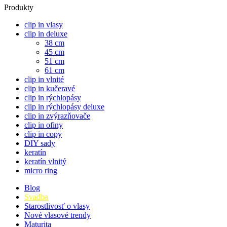
Produkty
clip in vlasy
clip in deluxe
38 cm
45 cm
51 cm
61 cm
clip in vlnité
clip in kučeravé
clip in rýchlopásy
clip in rýchlopásy deluxe
clip in zvýrazňovače
clip in ofiny
clip in copy
DIY sady
keratín
keratín vlnitý
micro ring
Blog
Svadba
Starostlivosť o vlasy
Nové vlasové trendy
Maturita