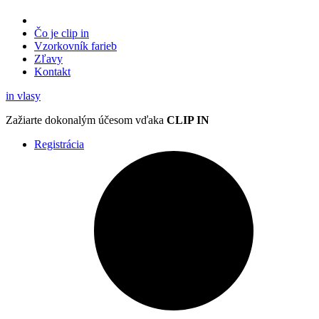
Čo je clip in
Vzorkovník
farieb
Zľavy
Kontakt
in
vlasy
Zažiarte
dokonalým účesom
vďaka
CLIP IN
Registrácia