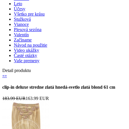
Leto
Účesy
Všetko pre krásu
Stužková
Vianoce
Plesová sezóna
Valentín
Začíname
Návod na použitie
Video ukážky
Časté otázky
Vaše premeny
Detail produktu
«
»
clip-in deluxe stredne zlatá hnedá-svetlo zlatá blond 61 cm
183.99 EUR
163.99 EUR