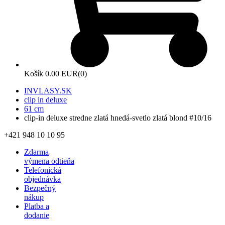
Košík
0.00 EUR
(0)
INVLASY.SK
clip in deluxe
61 cm
clip-in deluxe stredne zlatá hnedá-svetlo zlatá blond #10/16
+421 948 10 10 95
Zdarma
výmena odtieňa
Telefonická
objednávka
Bezpečný
nákup
Platba a
dodanie