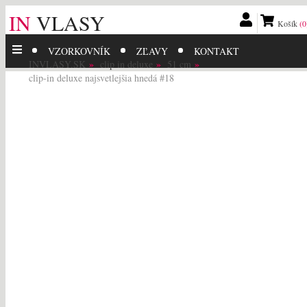
IN
VLASY
Košík
(0
VZORKOVNÍK
ZĽAVY
KONTAKT
INVLASY.SK
clip in deluxe
51 cm
clip-in deluxe najsvetlejšia hnedá #18
139.99
EUR
119.
EUR