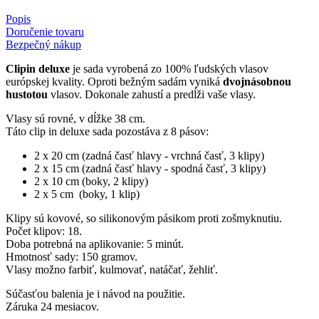
Popis
Doručenie tovaru
Bezpečný nákup
Clipin deluxe
je sada vyrobená zo 100% ľudských vlasov
európskej kvality. Oproti bežným sadám vyniká
dvojnásobnou
hustotou
vlasov. Dokonale zahustí a predĺži vaše vlasy.
Vlasy sú rovné, v dĺžke 38 cm.
Táto clip in deluxe sada pozostáva z 8 pásov:
2 x 20 cm (zadná časť hlavy - vrchná časť, 3 klipy)
2 x 15 cm (zadná časť hlavy - spodná časť, 3 klipy)
2 x 10 cm (boky, 2 klipy)
2 x 5 cm (boky, 1 klip)
Klipy sú kovové, so silikonovým pásikom proti zošmyknutiu.
Počet klipov: 18.
Doba potrebná na aplikovanie: 5 minút.
Hmotnosť sady: 150 gramov.
Vlasy možno farbiť, kulmovať, natáčať, žehliť.
Súčasťou balenia je i návod na použitie.
Záruka 24 mesiacov.