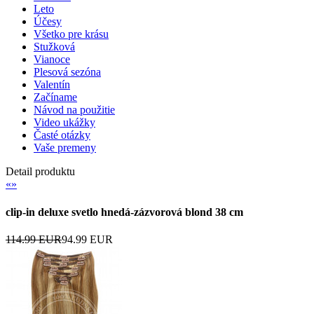
Leto
Účesy
Všetko pre krásu
Stužková
Vianoce
Plesová sezóna
Valentín
Začíname
Návod na použitie
Video ukážky
Časté otázky
Vaše premeny
Detail produktu
«
»
clip-in deluxe svetlo hnedá-zázvorová blond 38 cm
114.99 EUR
94.99 EUR