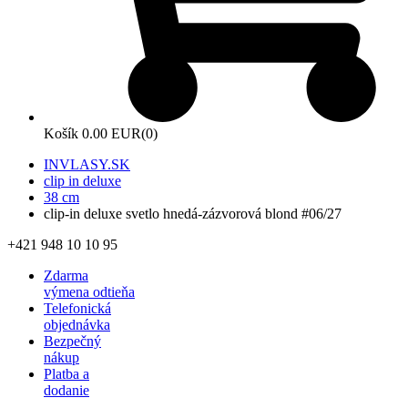
Košík
0.00 EUR
(0)
INVLASY.SK
clip in deluxe
38 cm
clip-in deluxe svetlo hnedá-zázvorová blond #06/27
+421 948 10 10 95
Zdarma
výmena odtieňa
Telefonická
objednávka
Bezpečný
nákup
Platba a
dodanie