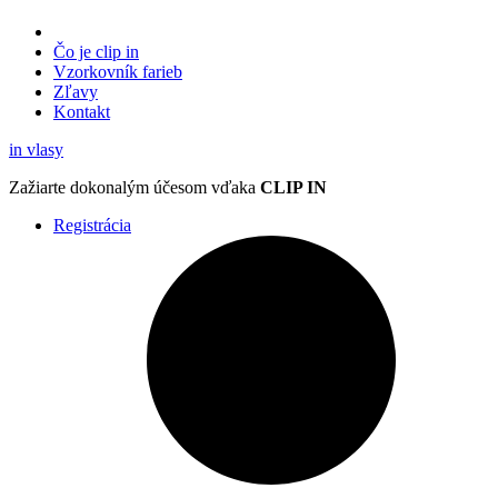
Čo je clip in
Vzorkovník
farieb
Zľavy
Kontakt
in
vlasy
Zažiarte
dokonalým účesom
vďaka
CLIP IN
Registrácia