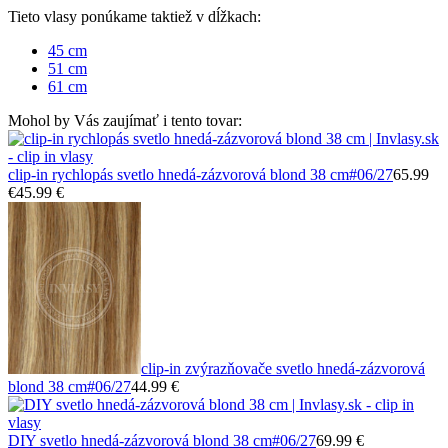
Tieto vlasy ponúkame taktiež v dĺžkach:
45 cm
51 cm
61 cm
Mohol by Vás zaujímať i tento tovar:
clip-in rychlopás svetlo hnedá-zázvorová blond 38 cm
#06/27
65.99
€
45.99 €
clip-in zvýrazňovače svetlo hnedá-zázvorová
blond 38 cm
#06/27
44.99 €
DIY svetlo hnedá-zázvorová blond 38 cm
#06/27
69.99 €