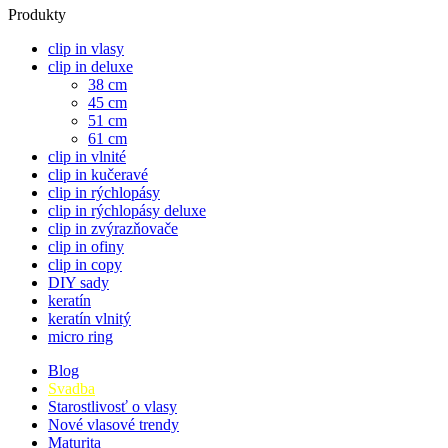
Produkty
clip in vlasy
clip in deluxe
38 cm
45 cm
51 cm
61 cm
clip in vlnité
clip in kučeravé
clip in rýchlopásy
clip in rýchlopásy deluxe
clip in zvýrazňovače
clip in ofiny
clip in copy
DIY sady
keratín
keratín vlnitý
micro ring
Blog
Svadba
Starostlivosť o vlasy
Nové vlasové trendy
Maturita