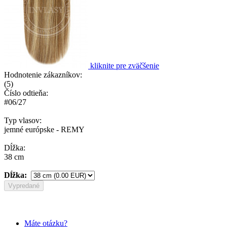
kliknite pre zväčšenie
Hodnotenie zákazníkov:
(
5
)
Číslo odtieňa:
#06/27
Typ vlasov:
jemné európske - REMY
Dĺžka:
38 cm
Dĺžka:
Vypredané
Máte otázku?