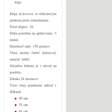
klip)
Klipy sú kovové, so silikonovým
pásikom proti zošmyknutiu.
Počet klipov: 18.
Doba potrebná na aplikovanie: 5
minút.
Hmotnosť sady: 150 gramov.
Vlasy možno farbiť, kulmovať,
natáčať, žehliť.
Súčasťou balenia je i návod na
použitie.
Záruka 24 mesiacov.
Tieto vlasy ponúkame taktiež v
dĺžkach:
45 cm
51 cm
61 cm