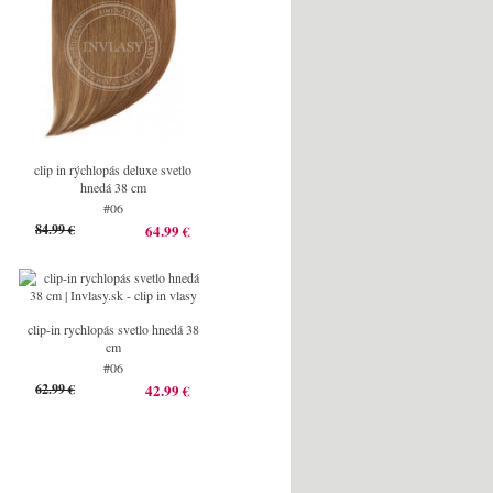
clip in rýchlopás deluxe svetlo
hnedá 38 cm
#06
84.99 €
64.99 €
clip-in rychlopás svetlo hnedá 38
cm
#06
62.99 €
42.99 €