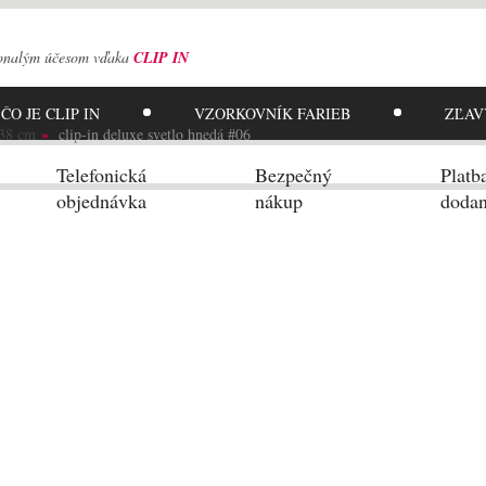
onalým účesom
vďaka
CLIP IN
ČO JE CLIP IN
VZORKOVNÍK
FARIEB
ZĽAV
38 cm
clip-in deluxe svetlo hnedá #06
Telefonická
Bezpečný
Platb
objednávka
nákup
dodan