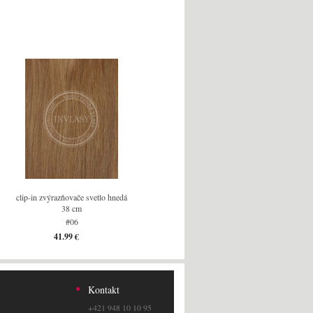
clip-in zvýrazňovače svetlo hnedá
38 cm
#06
41.99 €
Kontakt
+421 948 10 10 95