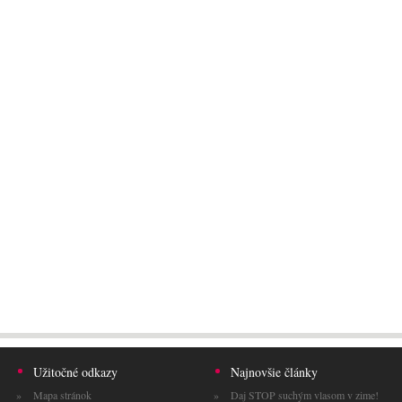
Užitočné odkazy
Najnovšie články
Mapa stránok
Daj STOP suchým vlasom v zime!