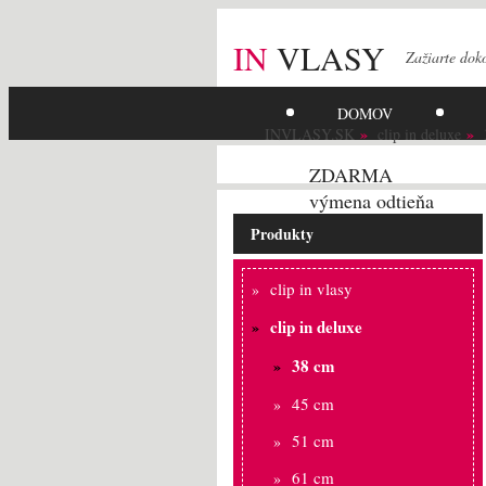
IN
VLASY
Zažiarte
dok
DOMOV
INVLASY.SK
clip in deluxe
ZDARMA
výmena odtieňa
Produkty
clip in vlasy
clip in deluxe
38 cm
45 cm
51 cm
61 cm