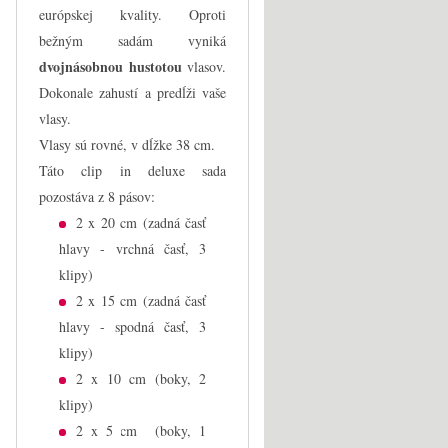
európskej kvality. Oproti
bežným sadám vyniká
dvojnásobnou hustotou
vlasov.
Dokonale zahustí a predĺži vaše
vlasy.
Vlasy sú rovné, v dĺžke 38 cm.
Táto clip in deluxe sada
pozostáva z 8 pásov:
2 x 20 cm (zadná časť
hlavy - vrchná časť, 3
klipy)
2 x 15 cm (zadná časť
hlavy - spodná časť, 3
klipy)
2 x 10 cm (boky, 2
klipy)
2 x 5 cm (boky, 1