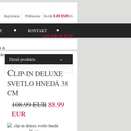
Registrácia
Prihlásenie
Košík
(0)
0.00 EUR
Y
KONTAKT
+421 948 10 10 95
a a
ie
«
»
Detail produktu
C
LIP-IN DELUXE
SVETLO HNEDÁ 38
CM
108.99 EUR
88.99
EUR