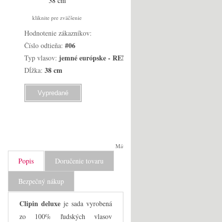
kliknite pre zväčšenie
(
5
)
Hodnotenie zákazníkov:
#06
Číslo odtieňa:
jemné európske - REMY
Typ vlasov:
38 cm
Dĺžka:
Vypredané
Máte otázku?
Popis
Doručenie tovaru
Bezpečný nákup
Clipin deluxe
je sada vyrobená
zo 100% ľudských vlasov