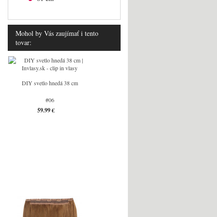
Mohol by Vás zaujímať i tento
tovar:
DIY svetlo hnedá 38 cm
#06
59.99 €