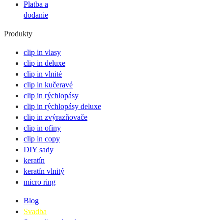
Platba a
dodanie
Produkty
clip in vlasy
clip in deluxe
clip in vlnité
clip in kučeravé
clip in rýchlopásy
clip in rýchlopásy deluxe
clip in zvýrazňovače
clip in ofiny
clip in copy
DIY sady
keratín
keratín vlnitý
micro ring
Blog
Svadba