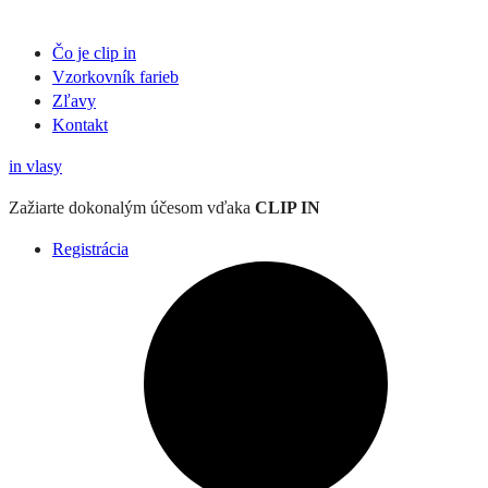
Čo je clip in
Vzorkovník
farieb
Zľavy
Kontakt
in
vlasy
Zažiarte
dokonalým účesom
vďaka
CLIP IN
Registrácia