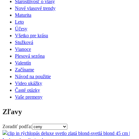
Starostlivosť o vlasy
Nové vlasové trendy
Maturita
Leto
Účesy
Všetko pre krásu
Stužková
Vianoce
Plesová sezóna
Valentín
Začíname
Návod na použitie
Video ukážky
Časté otázky
Vaše premeny
Zľavy
Zoradiť podľa: