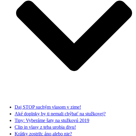
Daj STOP suchým vlasom v zime!
Aké doplnky by ti nemali chýbať na stužkovej?
Tipy: Vyberáme šaty na stužkovú 2019
Clip in vlasy z teba urobia divu!
Krátky zostrih: áno alebo nie?