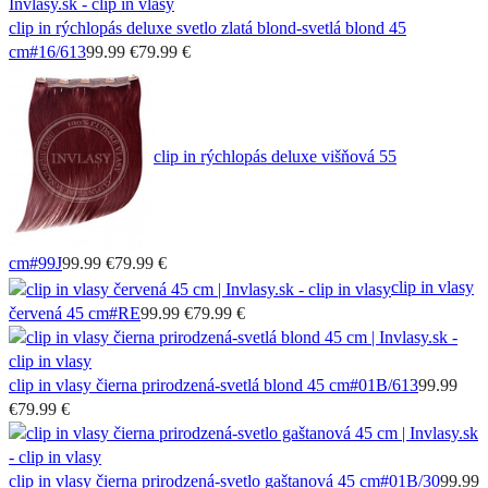
clip in rýchlopás deluxe svetlo zlatá blond-svetlá blond 45
cm
#16/613
99.99 €
79.99 €
clip in rýchlopás deluxe višňová 55
cm
#99J
99.99 €
79.99 €
clip in vlasy
červená 45 cm
#RE
99.99 €
79.99 €
clip in vlasy čierna prirodzená-svetlá blond 45 cm
#01B/613
99.99
€
79.99 €
clip in vlasy čierna prirodzená-svetlo gaštanová 45 cm
#01B/30
99.99