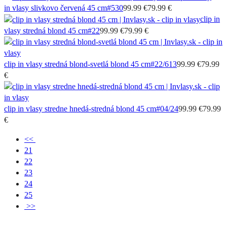
in vlasy slivkovo červená 45 cm
#530
99.99 €
79.99 €
clip in
vlasy stredná blond 45 cm
#22
99.99 €
79.99 €
clip in vlasy stredná blond-svetlá blond 45 cm
#22/613
99.99 €
79.99
€
clip in vlasy stredne hnedá-stredná blond 45 cm
#04/24
99.99 €
79.99
€
<<
21
22
23
24
25
>>