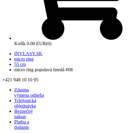
Košík
0.00 EUR
(0)
INVLASY.SK
micro ring
55 cm
micro ring popolavá hnedá #08
+421 948 10 10 95
Zdarma
výmena odtieňa
Telefonická
objednávka
Bezpečný
nákup
Platba a
dodanie