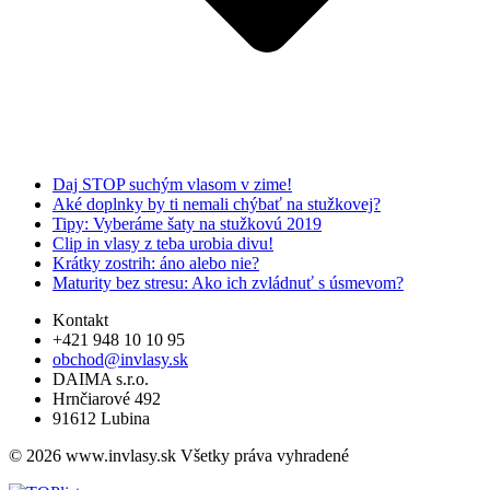
Daj STOP suchým vlasom v zime!
Aké doplnky by ti nemali chýbať na stužkovej?
Tipy: Vyberáme šaty na stužkovú 2019
Clip in vlasy z teba urobia divu!
Krátky zostrih: áno alebo nie?
Maturity bez stresu: Ako ich zvládnuť s úsmevom?
Kontakt
+421 948 10 10 95
obchod@invlasy.sk
DAIMA s.r.o.
Hrnčiarové 492
91612 Lubina
© 2026 www.invlasy.sk Všetky práva vyhradené