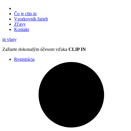
Čo je clip in
Vzorkovník
farieb
Zľavy
Kontakt
in
vlasy
Zažiarte
dokonalým účesom
vďaka
CLIP IN
Registrácia