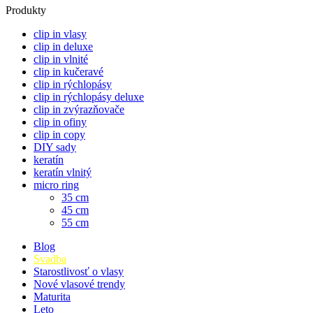
Produkty
clip in vlasy
clip in deluxe
clip in vlnité
clip in kučeravé
clip in rýchlopásy
clip in rýchlopásy deluxe
clip in zvýrazňovače
clip in ofiny
clip in copy
DIY sady
keratín
keratín vlnitý
micro ring
35 cm
45 cm
55 cm
Blog
Svadba
Starostlivosť o vlasy
Nové vlasové trendy
Maturita
Leto