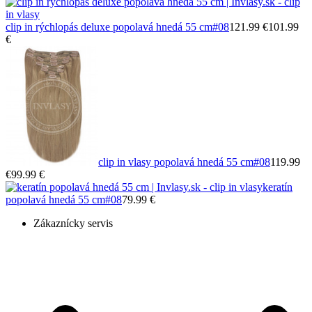
clip in rýchlopás deluxe popolavá hnedá 55 cm
#08
121.99 €
101.99
€
clip in vlasy popolavá hnedá 55 cm
#08
119.99
€
99.99 €
keratín
popolavá hnedá 55 cm
#08
79.99 €
Zákaznícky servis