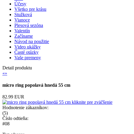
Účesy
Všetko pre krásu
Stužková
Vianoce
Plesová sezóna
Valentín
Začíname
Návod na použitie
Video ukážky
Časté otázky
Vaše premeny
Detail produktu
«
»
micro ring popolavá hnedá 55 cm
82.99 EUR
kliknite pre zväčšenie
Hodnotenie zákazníkov:
(
5
)
Číslo odtieňa:
#08