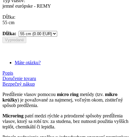
Typ vlasov:
jemné európske - REMY
Dĺžka:
55 cm
Dĺžka:
Vypredané
Máte otázku?
Popis
Doručenie tovaru
Bezpečný nákup
Predĺženie vlasov pomocou
micro ring
metódy (tzv.
mikro
krúžky
) je považované za najmenej, voľným okom, zistiteľný
spôsob predĺženia.
Microring
patrí medzi rýchle a prirodzené spôsoby predĺženia
vlasov, ktorý sa robí tzv. za studena, bez nutnosti použitia vyšších
teplôt, chemikálií či lepidla.