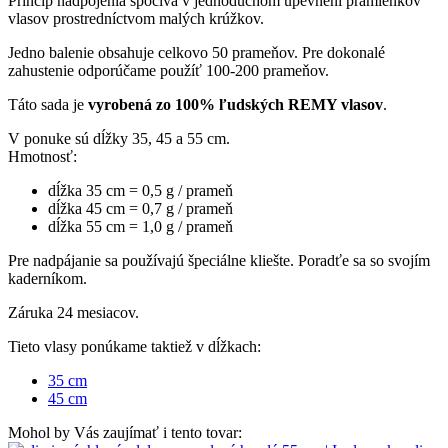
Princíp nadpojenia spočíva v jednoduchom upevnení pramienkov
vlasov prostredníctvom malých krúžkov.
Jedno balenie obsahuje celkovo 50 prameňov. Pre dokonalé
zahustenie odporúčame použíť 100-200 prameňov.
Táto sada je
vyrobená zo 100% ľudských REMY vlasov
.
V ponuke sú dĺžky 35, 45 a 55 cm.
Hmotnosť:
dĺžka 35 cm = 0,5 g / prameň
dĺžka 45 cm = 0,7 g / prameň
dĺžka 55 cm = 1,0 g / prameň
Pre nadpájanie sa používajú špeciálne kliešte. Poradťe sa so svojím
kaderníkom.
Záruka 24 mesiacov.
Tieto vlasy ponúkame taktiež v dĺžkach:
35 cm
45 cm
Mohol by Vás zaujímať i tento tovar: