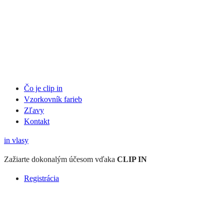
Čo je clip in
Vzorkovník
farieb
Zľavy
Kontakt
in
vlasy
Zažiarte
dokonalým účesom
vďaka
CLIP IN
Registrácia