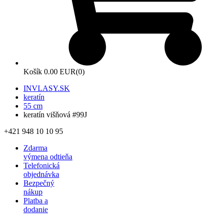
Košík
0.00 EUR
(0)
INVLASY.SK
keratín
55 cm
keratín višňová #99J
+421 948 10 10 95
Zdarma
výmena odtieňa
Telefonická
objednávka
Bezpečný
nákup
Platba a
dodanie