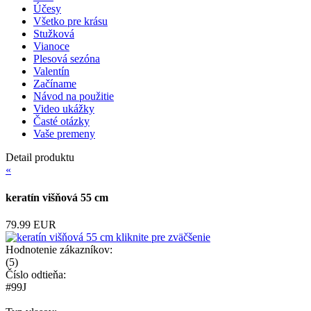
Účesy
Všetko pre krásu
Stužková
Vianoce
Plesová sezóna
Valentín
Začíname
Návod na použitie
Video ukážky
Časté otázky
Vaše premeny
Detail produktu
«
keratín višňová 55 cm
79.99 EUR
kliknite pre zväčšenie
Hodnotenie zákazníkov:
(
5
)
Číslo odtieňa:
#99J