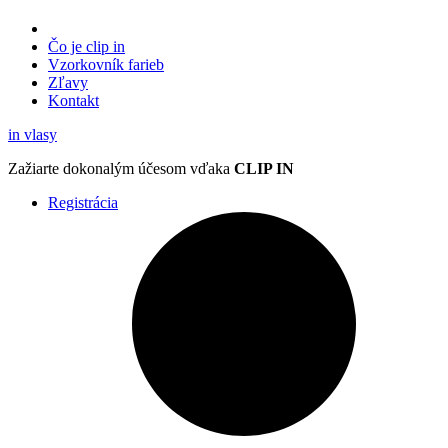
Čo je clip in
Vzorkovník
farieb
Zľavy
Kontakt
in
vlasy
Zažiarte
dokonalým účesom
vďaka
CLIP IN
Registrácia