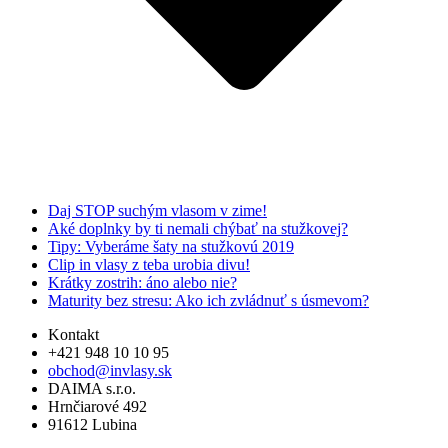
Daj STOP suchým vlasom v zime!
Aké doplnky by ti nemali chýbať na stužkovej?
Tipy: Vyberáme šaty na stužkovú 2019
Clip in vlasy z teba urobia divu!
Krátky zostrih: áno alebo nie?
Maturity bez stresu: Ako ich zvládnuť s úsmevom?
Kontakt
+421 948 10 10 95
obchod@invlasy.sk
DAIMA s.r.o.
Hrnčiarové 492
91612 Lubina