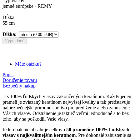
Typ vlasov:
jemné európske - REMY
Dĺžka:
55 cm
Dĺžka:
Vypredané
Máte otázku?
Popis
Doručenie tovaru
Bezpečný nákup
Trs 100% ľudských vlasov zakončených keratínom. Každy jeden
prameň je zviazaný keratínom najvyšsej kvality a tak predstavuje
najbezpečnejšie prírodné spojivo pre predĺženie alebo zahustenie
Vášich vlasov. Odstránenie je taktiež veľmi jednoduché a to bez
toho, aby sa poškodili Vaše vlasy.
Jedno balenie obsahuje celkovo
50 prameňov 100% ľudských
vlasov s najkvalitnejším keratínom
. Pre dokonalé zahustenie sa