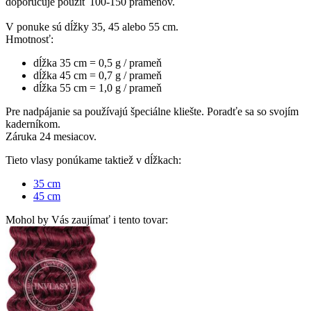
doporučuje použíť 100-150 prameňov.
V ponuke sú dĺžky 35, 45 alebo 55 cm.
Hmotnosť:
dĺžka 35 cm = 0,5 g / prameň
dĺžka 45 cm = 0,7 g / prameň
dĺžka 55 cm = 1,0 g / prameň
Pre nadpájanie sa používajú špeciálne kliešte. Poradťe sa so svojím
kaderníkom.
Záruka 24 mesiacov.
Tieto vlasy ponúkame taktiež v dĺžkach:
35 cm
45 cm
Mohol by Vás zaujímať i tento tovar: