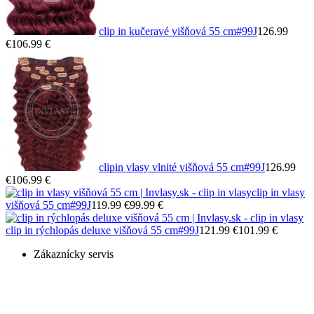
clip in kučeravé višňová 55 cm
#99J
126.99
€
106.99 €
clipin vlasy vlnité višňová 55 cm
#99J
126.99
€
106.99 €
clip in vlasy
višňová 55 cm
#99J
119.99 €
99.99 €
clip in rýchlopás deluxe višňová 55 cm
#99J
121.99 €
101.99 €
Zákaznícky servis