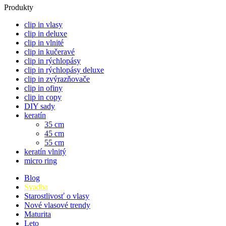
Produkty
clip in vlasy
clip in deluxe
clip in vlnité
clip in kučeravé
clip in rýchlopásy
clip in rýchlopásy deluxe
clip in zvýrazňovače
clip in ofiny
clip in copy
DIY sady
keratín
35 cm
45 cm
55 cm
keratín vlnitý
micro ring
Blog
Svadba
Starostlivosť o vlasy
Nové vlasové trendy
Maturita
Leto