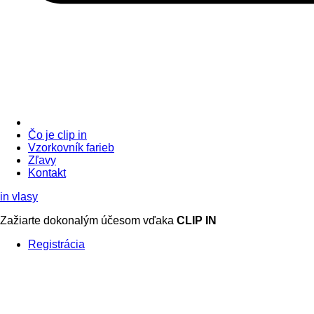
Čo je clip in
Vzorkovník
farieb
Zľavy
Kontakt
in
vlasy
Zažiarte
dokonalým účesom
vďaka
CLIP IN
Registrácia