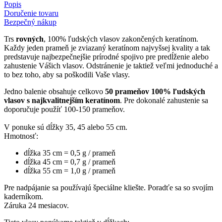
Popis
Doručenie tovaru
Bezpečný nákup
Trs
rovných
, 100% ľudských vlasov zakončených keratínom.
Každy jeden prameň je zviazaný keratínom najvyšsej kvality a tak
predstavuje najbezpečnejšie prírodné spojivo pre predĺženie alebo
zahustenie Vášich vlasov. Odstránenie je taktiež veľmi jednoduché a
to bez toho, aby sa poškodili Vaše vlasy.
Jedno balenie obsahuje celkovo
50 prameňov 100% ľudských
vlasov s najkvalitnejším keratínom
. Pre dokonalé zahustenie sa
doporučuje použíť 100-150 prameňov.
V ponuke sú dĺžky 35, 45 alebo 55 cm.
Hmotnosť:
dĺžka 35 cm = 0,5 g / prameň
dĺžka 45 cm = 0,7 g / prameň
dĺžka 55 cm = 1,0 g / prameň
Pre nadpájanie sa používajú špeciálne kliešte. Poradťe sa so svojím
kaderníkom.
Záruka 24 mesiacov.