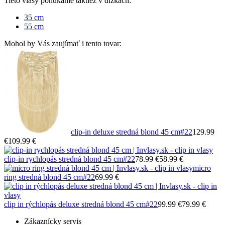
Tieto vlasy ponúkame taktiež v dĺžkach:
35 cm
55 cm
Mohol by Vás zaujímať i tento tovar:
clip-in deluxe stredná blond 45 cm
#22
129.99
€
109.99 €
clip-in rychlopás stredná blond 45 cm
#22
78.99 €
58.99 €
micro
ring stredná blond 45 cm
#22
69.99 €
clip in rýchlopás deluxe stredná blond 45 cm
#22
99.99 €
79.99 €
Zákaznícky servis