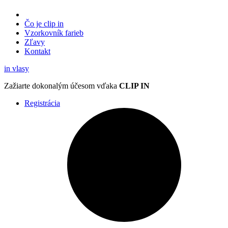
Čo je clip in
Vzorkovník
farieb
Zľavy
Kontakt
in
vlasy
Zažiarte
dokonalým účesom
vďaka
CLIP IN
Registrácia