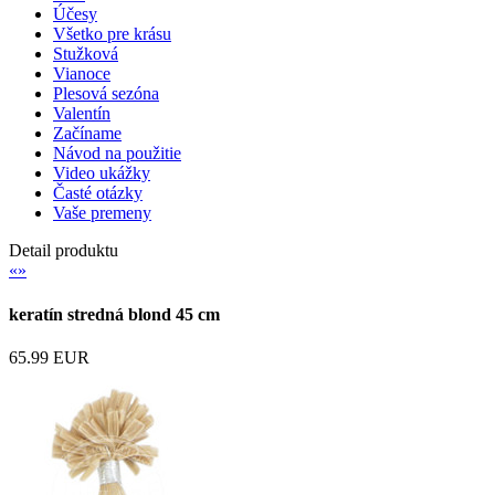
Účesy
Všetko pre krásu
Stužková
Vianoce
Plesová sezóna
Valentín
Začíname
Návod na použitie
Video ukážky
Časté otázky
Vaše premeny
Detail produktu
«
»
keratín stredná blond 45 cm
65.99 EUR