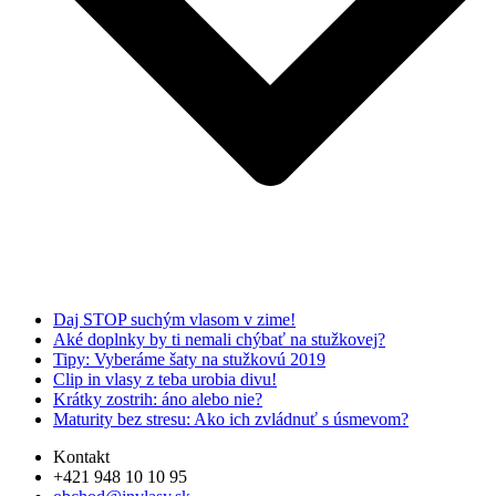
Daj STOP suchým vlasom v zime!
Aké doplnky by ti nemali chýbať na stužkovej?
Tipy: Vyberáme šaty na stužkovú 2019
Clip in vlasy z teba urobia divu!
Krátky zostrih: áno alebo nie?
Maturity bez stresu: Ako ich zvládnuť s úsmevom?
Kontakt
+421 948 10 10 95