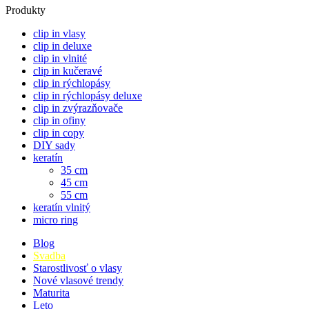
Produkty
clip in vlasy
clip in deluxe
clip in vlnité
clip in kučeravé
clip in rýchlopásy
clip in rýchlopásy deluxe
clip in zvýrazňovače
clip in ofiny
clip in copy
DIY sady
keratín
35 cm
45 cm
55 cm
keratín vlnitý
micro ring
Blog
Svadba
Starostlivosť o vlasy
Nové vlasové trendy
Maturita
Leto