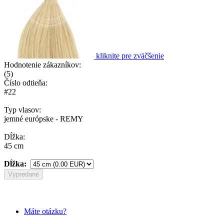
kliknite pre zväčšenie
Hodnotenie zákazníkov:
(
5
)
Číslo odtieňa:
#22
Typ vlasov:
jemné európske - REMY
Dĺžka:
45 cm
Dĺžka:
Vypredané
Máte otázku?