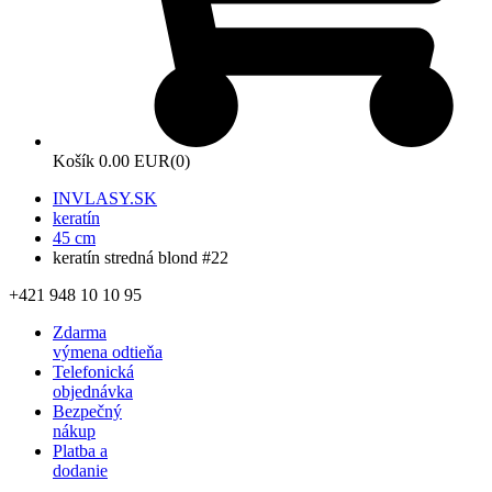
Košík
0.00 EUR
(0)
INVLASY.SK
keratín
45 cm
keratín stredná blond #22
+421 948 10 10 95
Zdarma
výmena odtieňa
Telefonická
objednávka
Bezpečný
nákup
Platba a
dodanie