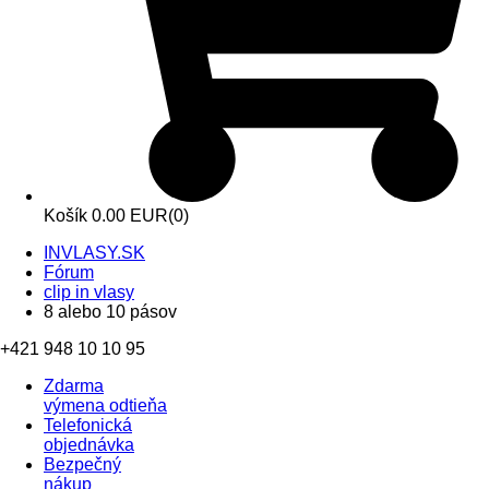
Košík
0.00 EUR
(0)
INVLASY.SK
Fórum
clip in vlasy
8 alebo 10 pásov
+421 948 10 10 95
Zdarma
výmena odtieňa
Telefonická
objednávka
Bezpečný
nákup