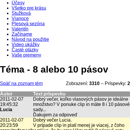
Účesy
Všetko pre krásu
Stužková
Vianoce
Plesová sezóna
Valentín
Začíname
Návod na použitie
Video ukážky
Časté otázky
Vaše premeny
Téma - 8 alebo 10 pásov
Späť na zoznam tém
Zobrazení:
3310
-- Príspevky:
2
Autor
Text príspevku
2011-02-07
Dobrý večer, koľko vlasových pásov je ideálne
19:45:32
množstvo? V ponuke clip in máte 8 i 10 pásové
Lucia
sady...
Ďakujem za odpoveď
2011-02-07
Dobrý večer Lucia.
20:23:59
V prípade clip in platí menej je viacej, z čoho