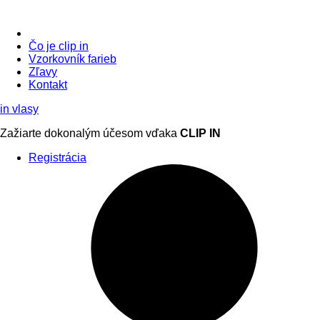
Čo je clip in
Vzorkovník
farieb
Zľavy
Kontakt
in
vlasy
Zažiarte
dokonalým účesom
vďaka
CLIP IN
Registrácia