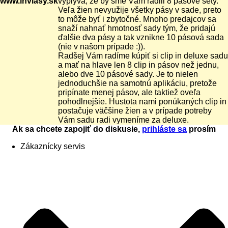
www.invlasy.sk
vyplýva, že by sme Vám radili 8 pásové sety.
Veľa žien nevyužije všetky pásy v sade, preto
to môže byť i zbytočné. Mnoho predajcov sa
snaží nahnať hmotnosť sady tým, že pridajú
ďalšie dva pásy a tak vznikne 10 pásová sada
(nie v našom prípade :)).
Radšej Vám radíme kúpiť si clip in deluxe sadu
a mať na hlave len 8 clip in pásov než jednu,
alebo dve 10 pásové sady. Je to nielen
jednoduchšie na samotnú aplikáciu, pretože
pripínate menej pásov, ale taktiež oveľa
pohodlnejšie. Hustota nami ponúkaných clip in
postačuje väčšine žien a v prípade potreby
Vám sadu radi vymeníme za deluxe.
Ak sa chcete zapojiť do diskusie,
prihláste sa
prosím
Zákaznícky servis