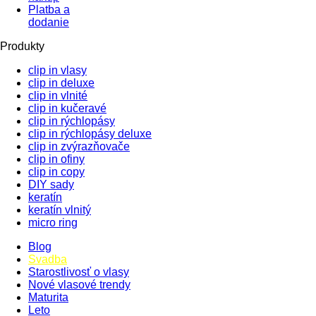
Platba a
dodanie
Produkty
clip in vlasy
clip in deluxe
clip in vlnité
clip in kučeravé
clip in rýchlopásy
clip in rýchlopásy deluxe
clip in zvýrazňovače
clip in ofiny
clip in copy
DIY sady
keratín
keratín vlnitý
micro ring
Blog
Svadba
Starostlivosť o vlasy
Nové vlasové trendy
Maturita
Leto