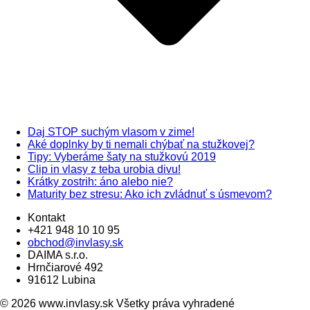
Daj STOP suchým vlasom v zime!
Aké doplnky by ti nemali chýbať na stužkovej?
Tipy: Vyberáme šaty na stužkovú 2019
Clip in vlasy z teba urobia divu!
Krátky zostrih: áno alebo nie?
Maturity bez stresu: Ako ich zvládnuť s úsmevom?
Kontakt
+421 948 10 10 95
obchod@invlasy.sk
DAIMA s.r.o.
Hrnčiarové 492
91612 Lubina
© 2026 www.invlasy.sk Všetky práva vyhradené