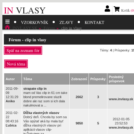
IN
VLASY
Košík
(0
VZORKOVNÍK
ZĽAVY
KONTAKT
INVLASY.SK
Fórum
clip in vlasy
Fórum - clip in vlasy
Späť na zoznam fór
Témy:
4
| Príspevky:
1
Nová téma
Posledný
Autor
Téma
Zobrazení
Príspevky
príspevok
2011-09-
strapate clip in
09
mam od Vas clip in 61 cm take
12:31:29
blond premelirovane sluzili
2662
3
www.invlasy.sk
Aniko
dobre ale raz som si ich dala
nakulmovat a ...
2011-02-
Dĺžka vlastných vlasov
22
Dobrý deň. Chcela by som sa
2012-01-05
08:43:16
Vás opýtať aká by mala byť
9850
5
23:52:53
Ľubica
dĺžka vlastných vlasov pri
www.invlasy.sk
aplikácii vlasov clip-
in.Ďakujem za ...