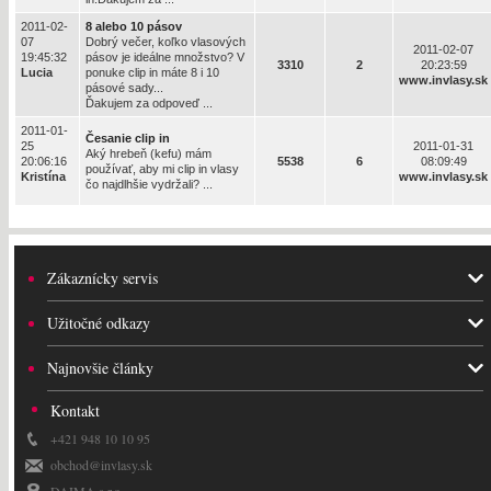
2011-02-
8 alebo 10 pásov
07
Dobrý večer, koľko vlasových
2011-02-07
19:45:32
pásov je ideálne množstvo? V
3310
2
20:23:59
Lucia
ponuke clip in máte 8 i 10
www.invlasy.sk
pásové sady...
Ďakujem za odpoveď ...
2011-01-
Česanie clip in
25
2011-01-31
Aký hrebeň (kefu) mám
20:06:16
5538
6
08:09:49
používať, aby mi clip in vlasy
Kristína
www.invlasy.sk
čo najdlhšie vydržali? ...
Zákaznícky servis
Užitočné odkazy
Najnovšie články
Kontakt
+421 948 10 10 95
obchod@invlasy.sk