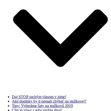
Daj STOP suchým vlasom v zime!
Aké doplnky by ti nemali chýbať na stužkovej?
Tipy: Vyberáme šaty na stužkovú 2019
Clip in vlasy z teba urobia divu!