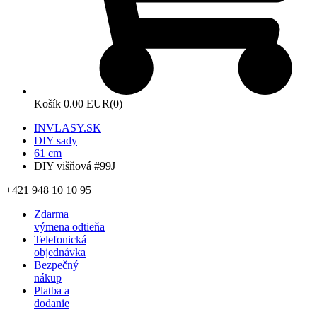
Košík
0.00 EUR
(0)
INVLASY.SK
DIY sady
61 cm
DIY višňová #99J
+421 948 10 10 95
Zdarma
výmena odtieňa
Telefonická
objednávka
Bezpečný
nákup
Platba a
dodanie