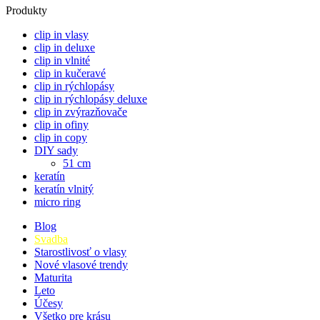
Produkty
clip in vlasy
clip in deluxe
clip in vlnité
clip in kučeravé
clip in rýchlopásy
clip in rýchlopásy deluxe
clip in zvýrazňovače
clip in ofiny
clip in copy
DIY sady
51 cm
keratín
keratín vlnitý
micro ring
Blog
Svadba
Starostlivosť o vlasy
Nové vlasové trendy
Maturita
Leto
Účesy
Všetko pre krásu