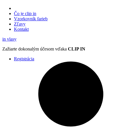
Čo je clip in
Vzorkovník
farieb
Zľavy
Kontakt
in
vlasy
Zažiarte
dokonalým účesom
vďaka
CLIP IN
Registrácia