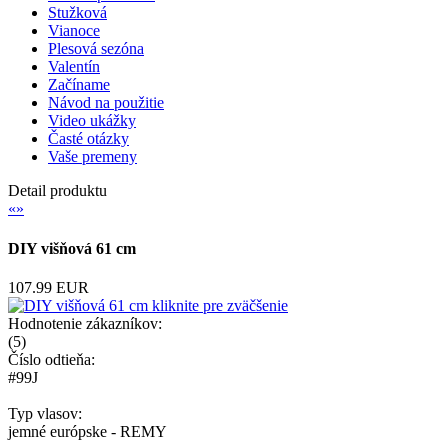
Stužková
Vianoce
Plesová sezóna
Valentín
Začíname
Návod na použitie
Video ukážky
Časté otázky
Vaše premeny
Detail produktu
«
»
DIY višňová 61 cm
107.99 EUR
kliknite pre zväčšenie
Hodnotenie zákazníkov:
(
5
)
Číslo odtieňa:
#99J
Typ vlasov:
jemné európske - REMY