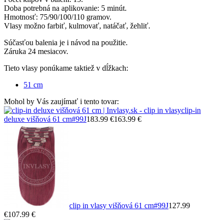
Doba potrebná na aplikovanie: 5 minút.
Hmotnosť: 75/90/100/110 gramov.
Vlasy možno farbiť, kulmovať, natáčať, žehliť.
Súčasťou balenia je i návod na použitie.
Záruka 24 mesiacov.
Tieto vlasy ponúkame taktiež v dĺžkach:
51 cm
Mohol by Vás zaujímať i tento tovar:
clip-in
deluxe višňová 61 cm
#99J
183.99 €
163.99 €
clip in vlasy višňová 61 cm
#99J
127.99
€
107.99 €