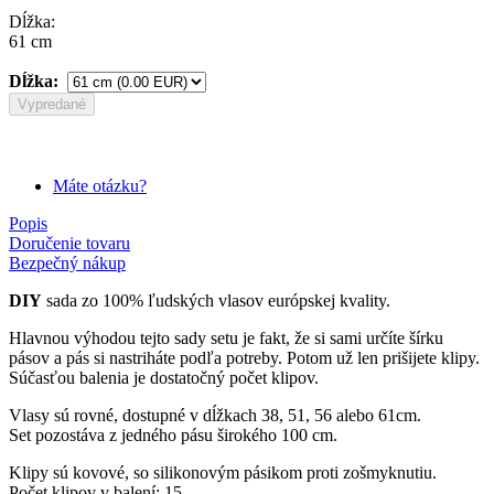
Dĺžka:
61 cm
Dĺžka:
Vypredané
Máte otázku?
Popis
Doručenie tovaru
Bezpečný nákup
DIY
sada zo 100% ľudských vlasov európskej kvality.
Hlavnou výhodou tejto sady setu je fakt, že si sami určíte šírku
pásov a pás si nastriháte podľa potreby. Potom už len prišijete klipy.
Súčasťou balenia je dostatočný počet klipov.
Vlasy sú rovné, dostupné v dĺžkach 38, 51, 56 alebo 61cm.
Set pozostáva z jedného pásu širokého 100 cm.
Klipy sú kovové, so silikonovým pásikom proti zošmyknutiu.
Počet klipov v balení: 15.