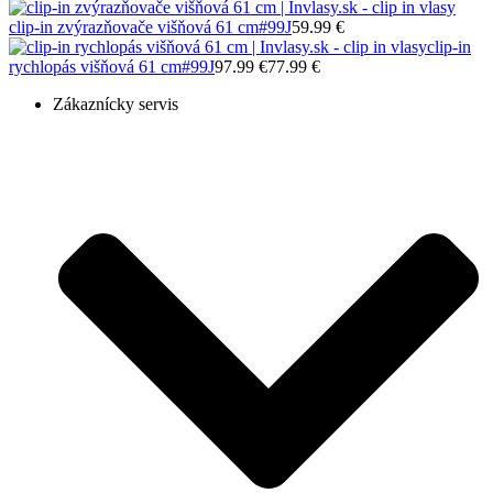
clip-in zvýrazňovače višňová 61 cm
#99J
59.99 €
clip-in
rychlopás višňová 61 cm
#99J
97.99 €
77.99 €
Zákaznícky servis