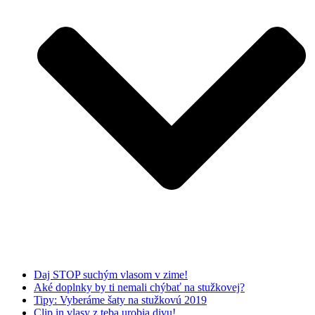
Daj STOP suchým vlasom v zime!
Aké doplnky by ti nemali chýbať na stužkovej?
Tipy: Vyberáme šaty na stužkovú 2019
Clip in vlasy z teba urobia divu!