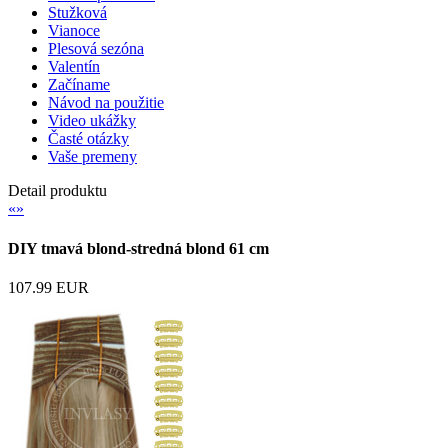
Stužková
Vianoce
Plesová sezóna
Valentín
Začíname
Návod na použitie
Video ukážky
Časté otázky
Vaše premeny
Detail produktu
«
»
DIY tmavá blond-stredná blond 61 cm
107.99 EUR