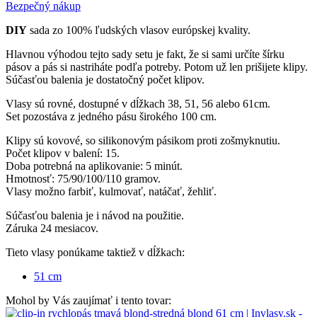
Bezpečný nákup
DIY
sada zo 100% ľudských vlasov európskej kvality.
Hlavnou výhodou tejto sady setu je fakt, že si sami určíte šírku
pásov a pás si nastriháte podľa potreby. Potom už len prišijete klipy.
Súčasťou balenia je dostatočný počet klipov.
Vlasy sú rovné, dostupné v dĺžkach 38, 51, 56 alebo 61cm.
Set pozostáva z jedného pásu širokého 100 cm.
Klipy sú kovové, so silikonovým pásikom proti zošmyknutiu.
Počet klipov v balení: 15.
Doba potrebná na aplikovanie: 5 minút.
Hmotnosť: 75/90/100/110 gramov.
Vlasy možno farbiť, kulmovať, natáčať, žehliť.
Súčasťou balenia je i návod na použitie.
Záruka 24 mesiacov.
Tieto vlasy ponúkame taktiež v dĺžkach:
51 cm
Mohol by Vás zaujímať i tento tovar: