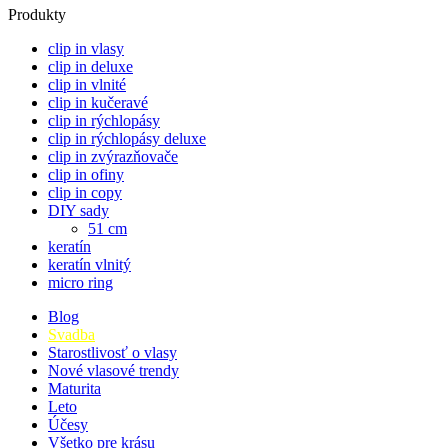
Produkty
clip in vlasy
clip in deluxe
clip in vlnité
clip in kučeravé
clip in rýchlopásy
clip in rýchlopásy deluxe
clip in zvýrazňovače
clip in ofiny
clip in copy
DIY sady
51 cm
keratín
keratín vlnitý
micro ring
Blog
Svadba
Starostlivosť o vlasy
Nové vlasové trendy
Maturita
Leto
Účesy
Všetko pre krásu