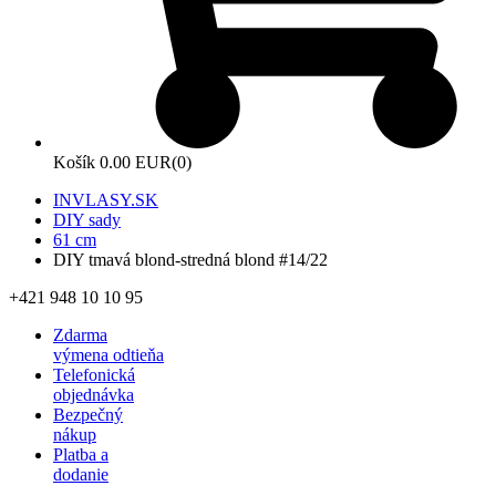
Košík
0.00 EUR
(0)
INVLASY.SK
DIY sady
61 cm
DIY tmavá blond-stredná blond #14/22
+421 948 10 10 95
Zdarma
výmena odtieňa
Telefonická
objednávka
Bezpečný
nákup
Platba a
dodanie