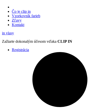
Čo je clip in
Vzorkovník
farieb
Zľavy
Kontakt
in
vlasy
Zažiarte
dokonalým účesom
vďaka
CLIP IN
Registrácia