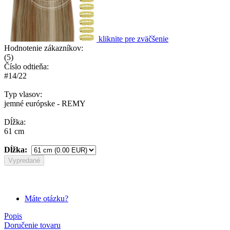
kliknite pre zväčšenie
Hodnotenie zákazníkov:
(
5
)
Číslo odtieňa:
#14/22
Typ vlasov:
jemné európske - REMY
Dĺžka:
61 cm
Dĺžka:
Vypredané
Máte otázku?
Popis
Doručenie tovaru