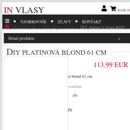
IN
VLASY
Košík
(0
VZORKOVNÍK
ZĽAVY
KONTAKT
INVLASY.SK
DIY sady
61 cm
DIY platinová blond #60D
«
»
Detail produktu
D
IY PLATINOVÁ BLOND 61 CM
113.99 EUR
kliknite pre zväčšenie
(
5
)
Hodnotenie zákazníkov:
#60D
Číslo odtieňa:
jemné európske - REMY
Typ vlasov:
61 cm
Dĺžka: