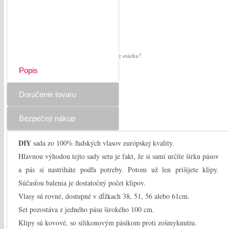
Vypredané
Máte otázku?
Popis
Doručenie tovaru
Bezpečný nákup
DIY
sada zo 100% ľudských vlasov európskej kvality.
Hlavnou výhodou tejto sady setu je fakt, že si sami určíte šírku pásov
a pás si nastriháte podľa potreby. Potom už len prišijete klipy.
Súčasťou balenia je dostatočný počet klipov.
Vlasy sú rovné, dostupné v dĺžkach 38, 51, 56 alebo 61cm.
Set pozostáva z jedného pásu širokého 100 cm.
Klipy sú kovové, so silikonovým pásikom proti zošmyknutiu.