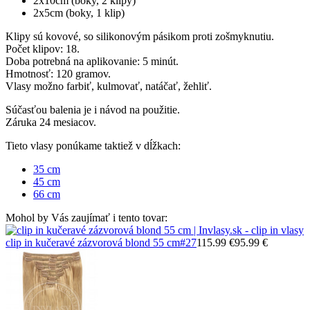
2x10cm (boky, 2 klipy)
2x5cm (boky, 1 klip)
Klipy sú kovové, so silikonovým pásikom proti zošmyknutiu.
Počet klipov: 18.
Doba potrebná na aplikovanie: 5 minút.
Hmotnosť: 120 gramov.
Vlasy možno farbiť, kulmovať, natáčať, žehliť.
Súčasťou balenia je i návod na použitie.
Záruka 24 mesiacov.
Tieto vlasy ponúkame taktiež v dĺžkach:
35 cm
45 cm
66 cm
Mohol by Vás zaujímať i tento tovar:
clip in kučeravé zázvorová blond 55 cm
#27
115.99 €
95.99 €