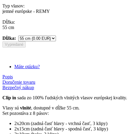
Typ vlasov:
jemné európske - REMY
Dĺžka:
55 cm
Dĺžka:
Vypredané
Máte otázku?
Popis
Doručenie tovaru
Bezpečný nákup
Clip in
sada zo 100% ľudských vlnitých vlasov európskej kvality.
Vlasy sú
vlnité
, dostupné v dĺžke 55 cm.
Set pozostáva z 8 pásov:
2x20cm (zadná časť hlavy - vrchná časť, 3 klipy)
2x15cm (zadná časť hlavy - spodná časť, 3 klipy)