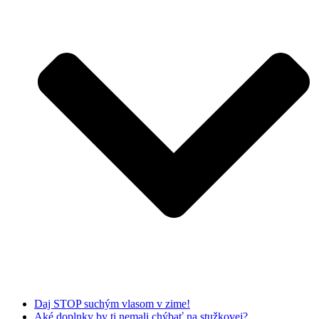
Daj STOP suchým vlasom v zime!
Aké doplnky by ti nemali chýbať na stužkovej?