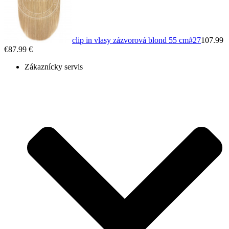
clip in vlasy zázvorová blond 55 cm
#27
107.99
€
87.99 €
Zákaznícky servis