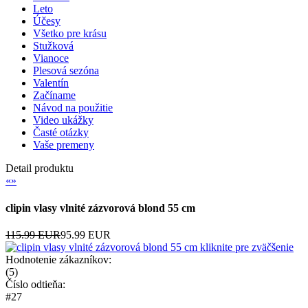
Leto
Účesy
Všetko pre krásu
Stužková
Vianoce
Plesová sezóna
Valentín
Začíname
Návod na použitie
Video ukážky
Časté otázky
Vaše premeny
Detail produktu
«
»
clipin vlasy vlnité zázvorová blond 55 cm
115.99 EUR
95.99 EUR
kliknite pre zväčšenie
Hodnotenie zákazníkov:
(
5
)
Číslo odtieňa:
#27