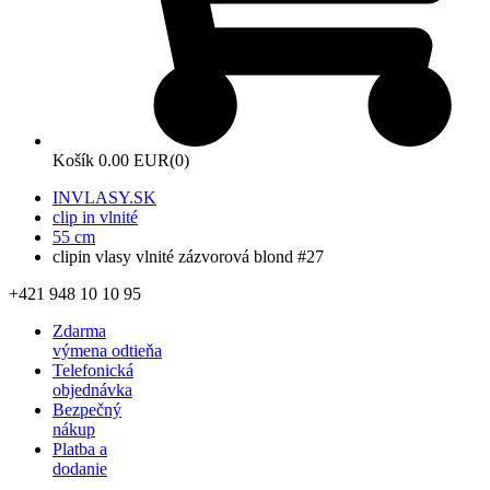
Košík
0.00 EUR
(0)
INVLASY.SK
clip in vlnité
55 cm
clipin vlasy vlnité zázvorová blond #27
+421 948 10 10 95
Zdarma
výmena odtieňa
Telefonická
objednávka
Bezpečný
nákup
Platba a
dodanie