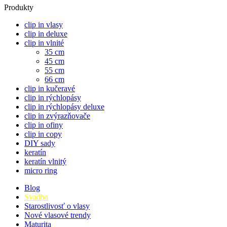
Produkty
clip in vlasy
clip in deluxe
clip in vlnité
35 cm
45 cm
55 cm
66 cm
clip in kučeravé
clip in rýchlopásy
clip in rýchlopásy deluxe
clip in zvýrazňovače
clip in ofiny
clip in copy
DIY sady
keratín
keratín vlnitý
micro ring
Blog
Svadba
Starostlivosť o vlasy
Nové vlasové trendy
Maturita