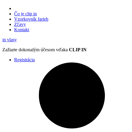
Čo je clip in
Vzorkovník
farieb
Zľavy
Kontakt
in
vlasy
Zažiarte
dokonalým účesom
vďaka
CLIP IN
Registrácia