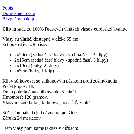
Popis
Doručenie tovaru
Bezpečný nákup
Clip in
sada zo 100% ľudských vlnitých vlasov európskej kvality.
Vlasy sú
vlnité
, dostupné v dĺžke 55 cm.
Set pozostáva z 8 pásov:
2x20cm (zadná časť hlavy - vrchná časť, 3 klipy)
2x15cm (zadná časť hlavy - spodná časť, 3 klipy)
2x10cm (boky, 2 klipy)
2x5cm (boky, 1 klip)
Klipy sú kovové, so silikonovým pásikom proti zošmyknutiu.
Počet klipov: 18.
Doba potrebná na aplikovanie: 5 minút.
Hmotnosť: 120 gramov.
Vlasy možno farbiť, kulmovať, natáčať, žehliť.
Súčasťou balenia je i návod na použitie.
Záruka 24 mesiacov.
Tieto vlasy ponúkame taktiež v dĺžkach: