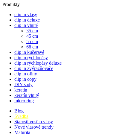
Produkty
clip in vlasy
clip in deluxe
clip in vlnité
35 cm
45 cm
55 cm
66 cm
clip in kučeravé
clip in rýchlopásy
clip in rýchlopásy deluxe
clip in zvýrazňovače
clip in ofiny
clip in copy
DIY sady
keratín
keratín vlnitý
micro ring
Blog
Svadba
Starostlivosť o vlasy
Nové vlasové trendy
Maturita