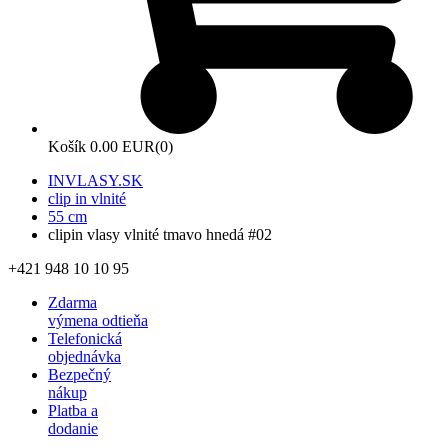
Košík
0.00 EUR
(0)
INVLASY.SK
clip in vlnité
55 cm
clipin vlasy vlnité tmavo hnedá #02
+421 948 10 10 95
Zdarma
výmena odtieňa
Telefonická
objednávka
Bezpečný
nákup
Platba a
dodanie