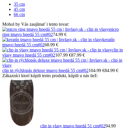
35 cm
45 cm
66 cm
Mohol by Vás zaujímať i tento tovar:
micro
ring tmavo hnedá 55 cm
#02
74.99 €
keratín
tmavo hnedá 55 cm
#02
68.99 €
clip in
vlasy tmavo hnedá 55 cm
#02
107.99 €
87.99 €
clip in rýchlopás deluxe tmavo hnedá 55 cm
#02
104.99 €
84.99 €
Zákazníci ktorí kúpili tento produkt, kúpili u nás tiež:
clip in vlasy tmavo hnedá 51 cm
#02
94.99