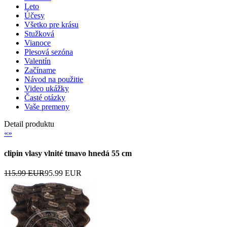
Leto
Účesy
Všetko pre krásu
Stužková
Vianoce
Plesová sezóna
Valentín
Začíname
Návod na použitie
Video ukážky
Časté otázky
Vaše premeny
Detail produktu
«
»
clipin vlasy vlnité tmavo hnedá 55 cm
115.99 EUR
95.99 EUR