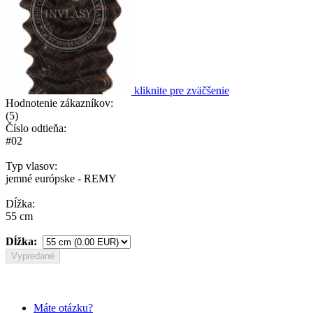
kliknite pre zväčšenie
Hodnotenie zákazníkov:
(
5
)
Číslo odtieňa:
#02
Typ vlasov:
jemné európske - REMY
Dĺžka:
55 cm
Dĺžka:
Vypredané
Máte otázku?