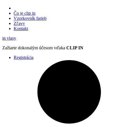
Čo je clip in
Vzorkovník
farieb
Zľavy
Kontakt
in
vlasy
Zažiarte
dokonalým účesom
vďaka
CLIP IN
Registrácia