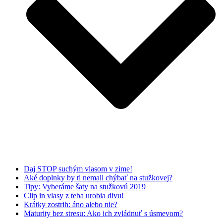
Daj STOP suchým vlasom v zime!
Aké doplnky by ti nemali chýbať na stužkovej?
Tipy: Vyberáme šaty na stužkovú 2019
Clip in vlasy z teba urobia divu!
Krátky zostrih: áno alebo nie?
Maturity bez stresu: Ako ich zvládnuť s úsmevom?