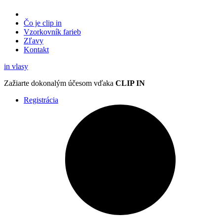
Čo je clip in
Vzorkovník
farieb
Zľavy
Kontakt
in
vlasy
Zažiarte
dokonalým účesom
vďaka
CLIP IN
Registrácia