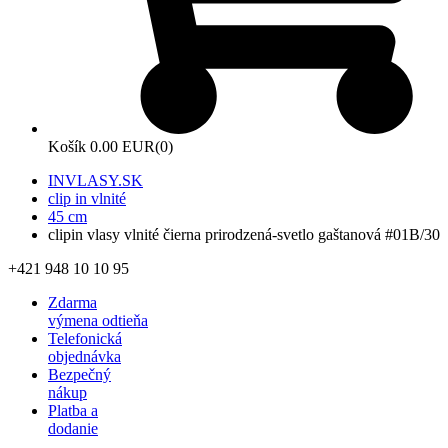
Košík
0.00 EUR
(0)
INVLASY.SK
clip in vlnité
45 cm
clipin vlasy vlnité čierna prirodzená-svetlo gaštanová #01B/30
+421 948 10 10 95
Zdarma
výmena odtieňa
Telefonická
objednávka
Bezpečný
nákup
Platba a
dodanie