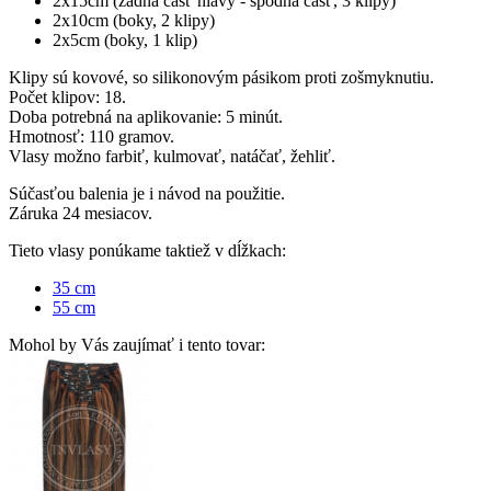
2x15cm (zadná časť hlavy - spodná časť, 3 klipy)
2x10cm (boky, 2 klipy)
2x5cm (boky, 1 klip)
Klipy sú kovové, so silikonovým pásikom proti zošmyknutiu.
Počet klipov: 18.
Doba potrebná na aplikovanie: 5 minút.
Hmotnosť: 110 gramov.
Vlasy možno farbiť, kulmovať, natáčať, žehliť.
Súčasťou balenia je i návod na použitie.
Záruka 24 mesiacov.
Tieto vlasy ponúkame taktiež v dĺžkach:
35 cm
55 cm
Mohol by Vás zaujímať i tento tovar: