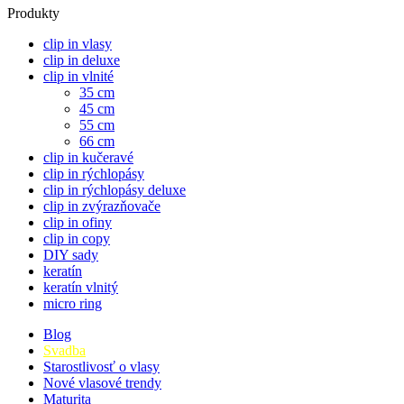
Produkty
clip in vlasy
clip in deluxe
clip in vlnité
35 cm
45 cm
55 cm
66 cm
clip in kučeravé
clip in rýchlopásy
clip in rýchlopásy deluxe
clip in zvýrazňovače
clip in ofiny
clip in copy
DIY sady
keratín
keratín vlnitý
micro ring
Blog
Svadba
Starostlivosť o vlasy
Nové vlasové trendy
Maturita