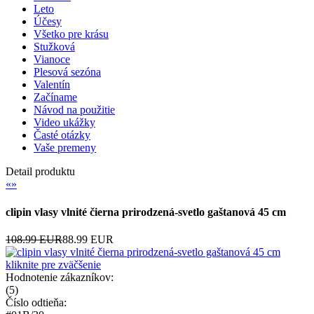
Leto
Účesy
Všetko pre krásu
Stužková
Vianoce
Plesová sezóna
Valentín
Začíname
Návod na použitie
Video ukážky
Časté otázky
Vaše premeny
Detail produktu
«
»
clipin vlasy vlnité čierna prirodzená-svetlo gaštanová 45 cm
108.99 EUR
88.99 EUR
kliknite pre zväčšenie
Hodnotenie zákazníkov:
(
5
)
Číslo odtieňa: