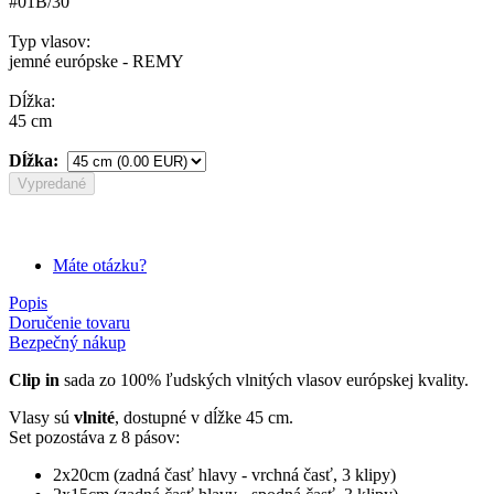
#01B/30
Typ vlasov:
jemné európske - REMY
Dĺžka:
45 cm
Dĺžka:
Vypredané
Máte otázku?
Popis
Doručenie tovaru
Bezpečný nákup
Clip in
sada zo 100% ľudských vlnitých vlasov európskej kvality.
Vlasy sú
vlnité
, dostupné v dĺžke 45 cm.
Set pozostáva z 8 pásov:
2x20cm (zadná časť hlavy - vrchná časť, 3 klipy)