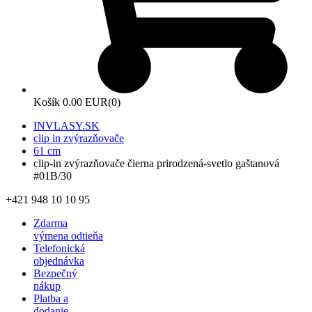
Košík
0.00 EUR
(0)
INVLASY.SK
clip in zvýrazňovače
61 cm
clip-in zvýrazňovače čierna prirodzená-svetlo gaštanová
#01B/30
+421 948 10 10 95
Zdarma
výmena odtieňa
Telefonická
objednávka
Bezpečný
nákup
Platba a
dodanie