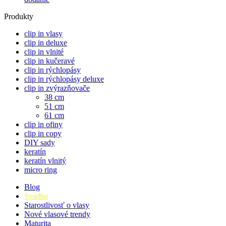
Produkty
clip in vlasy
clip in deluxe
clip in vlnité
clip in kučeravé
clip in rýchlopásy
clip in rýchlopásy deluxe
clip in zvýrazňovače
38 cm
51 cm
61 cm
clip in ofiny
clip in copy
DIY sady
keratín
keratín vlnitý
micro ring
Blog
Svadba
Starostlivosť o vlasy
Nové vlasové trendy
Maturita