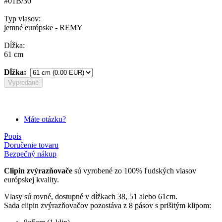
#01B/30
Typ vlasov:
jemné európske - REMY
Dĺžka:
61 cm
Dĺžka:
Vypredané
Máte otázku?
Popis
Doručenie tovaru
Bezpečný nákup
Clipin zvýrazňovače
sú vyrobené zo 100% ľudských vlasov
európskej kvality.
Vlasy sú rovné, dostupné v dĺžkach 38, 51 alebo 61cm.
Sada clipin zvýrazňovačov pozostáva z 8 pásov s prišitým klipom: