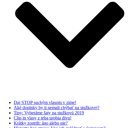
Daj STOP suchým vlasom v zime!
Aké doplnky by ti nemali chýbať na stužkovej?
Tipy: Vyberáme šaty na stužkovú 2019
Clip in vlasy z teba urobia divu!
Krátky zostrih: áno alebo nie?