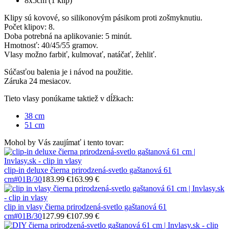
8x5cm (1 klip)
Klipy sú kovové, so silikonovým pásikom proti zošmyknutiu.
Počet klipov: 8.
Doba potrebná na aplikovanie: 5 minút.
Hmotnosť: 40/45/55 gramov.
Vlasy možno farbiť, kulmovať, natáčať, žehliť.
Súčasťou balenia je i návod na použitie.
Záruka 24 mesiacov.
Tieto vlasy ponúkame taktiež v dĺžkach:
38 cm
51 cm
Mohol by Vás zaujímať i tento tovar:
clip-in deluxe čierna prirodzená-svetlo gaštanová 61
cm
#01B/30
183.99 €
163.99 €
clip in vlasy čierna prirodzená-svetlo gaštanová 61
cm
#01B/30
127.99 €
107.99 €