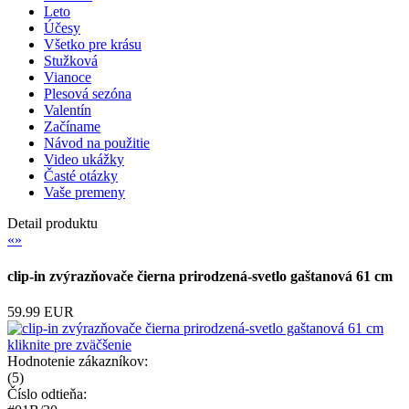
Leto
Účesy
Všetko pre krásu
Stužková
Vianoce
Plesová sezóna
Valentín
Začíname
Návod na použitie
Video ukážky
Časté otázky
Vaše premeny
Detail produktu
«
»
clip-in zvýrazňovače čierna prirodzená-svetlo gaštanová 61 cm
59.99 EUR
kliknite pre zväčšenie
Hodnotenie zákazníkov:
(
5
)
Číslo odtieňa: