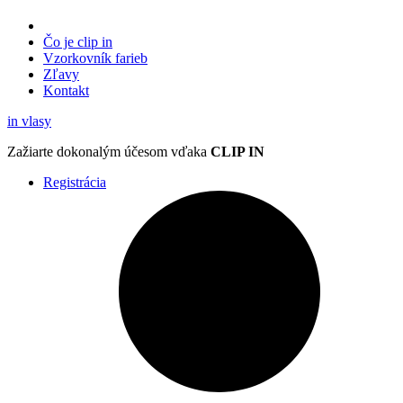
Čo je clip in
Vzorkovník
farieb
Zľavy
Kontakt
in
vlasy
Zažiarte
dokonalým účesom
vďaka
CLIP IN
Registrácia