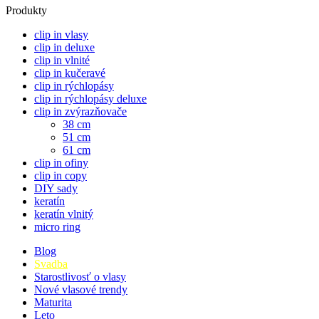
Produkty
clip in vlasy
clip in deluxe
clip in vlnité
clip in kučeravé
clip in rýchlopásy
clip in rýchlopásy deluxe
clip in zvýrazňovače
38 cm
51 cm
61 cm
clip in ofiny
clip in copy
DIY sady
keratín
keratín vlnitý
micro ring
Blog
Svadba
Starostlivosť o vlasy
Nové vlasové trendy
Maturita
Leto