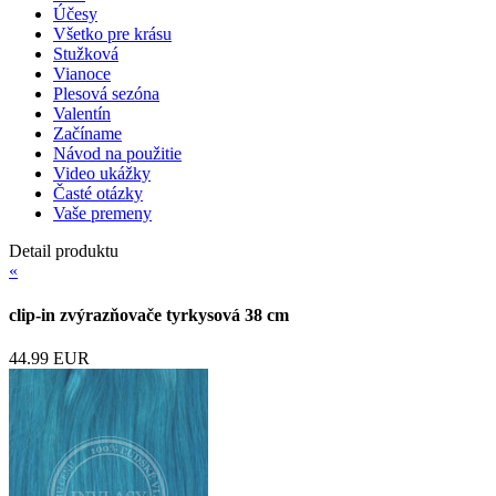
Účesy
Všetko pre krásu
Stužková
Vianoce
Plesová sezóna
Valentín
Začíname
Návod na použitie
Video ukážky
Časté otázky
Vaše premeny
Detail produktu
«
clip-in zvýrazňovače tyrkysová 38 cm
44.99 EUR