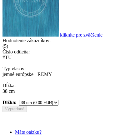
kliknite pre zväčšenie
Hodnotenie zákazníkov:
(
5
)
Číslo odtieňa:
#TU
Typ vlasov:
jemné európske - REMY
Dĺžka:
38 cm
Dĺžka:
Vypredané
Máte otázku?