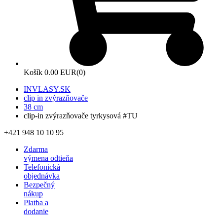
Košík
0.00 EUR
(0)
INVLASY.SK
clip in zvýrazňovače
38 cm
clip-in zvýrazňovače tyrkysová #TU
+421 948 10 10 95
Zdarma
výmena odtieňa
Telefonická
objednávka
Bezpečný
nákup
Platba a
dodanie