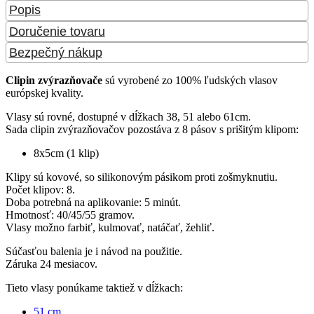
Popis
Doručenie tovaru
Bezpečný nákup
Clipin zvýrazňovače
sú vyrobené zo 100% ľudských vlasov
európskej kvality.
Vlasy sú rovné, dostupné v dĺžkach 38, 51 alebo 61cm.
Sada clipin zvýrazňovačov pozostáva z 8 pásov s prišitým klipom:
8x5cm (1 klip)
Klipy sú kovové, so silikonovým pásikom proti zošmyknutiu.
Počet klipov: 8.
Doba potrebná na aplikovanie: 5 minút.
Hmotnosť: 40/45/55 gramov.
Vlasy možno farbiť, kulmovať, natáčať, žehliť.
Súčasťou balenia je i návod na použitie.
Záruka 24 mesiacov.
Tieto vlasy ponúkame taktiež v dĺžkach:
51 cm