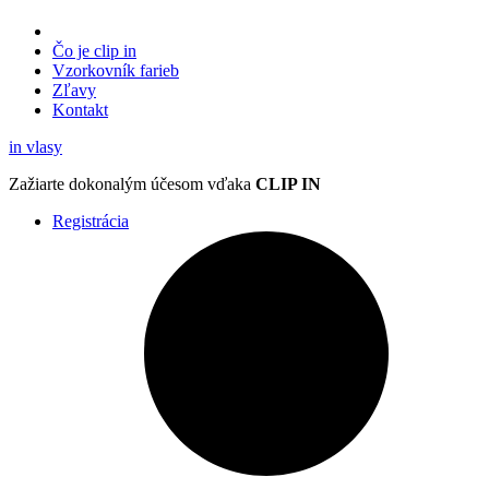
Čo je clip in
Vzorkovník
farieb
Zľavy
Kontakt
in
vlasy
Zažiarte
dokonalým účesom
vďaka
CLIP IN
Registrácia