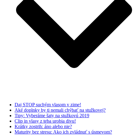
Daj STOP suchým vlasom v zime!
Aké doplnky by ti nemali chýbať na stužkovej?
Tipy: Vyberáme šaty na stužkovú 2019
Clip in vlasy z teba urobia divu!
Krátky zostrih: áno alebo nie?
Maturity bez stresu: Ako ich zvládnuť s úsmevom?