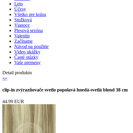
Leto
Účesy
Všetko pre krásu
Stužková
Vianoce
Plesová sezóna
Valentín
Začíname
Návod na použitie
Video ukážky
Časté otázky
Vaše premeny
Detail produktu
«
»
clip-in zvýrazňovače svetlo popolavá hnedá-svetlá blond 38 cm
44.99 EUR