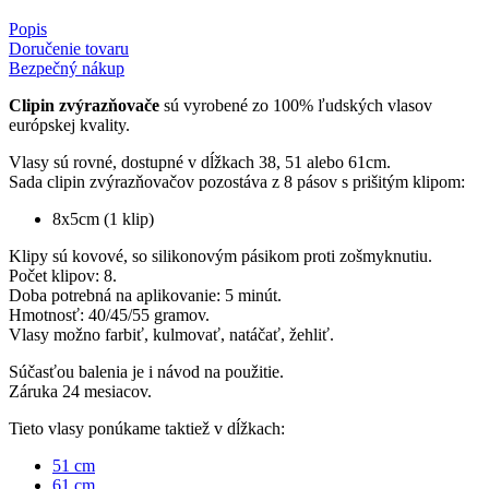
Popis
Doručenie tovaru
Bezpečný nákup
Clipin zvýrazňovače
sú vyrobené zo 100% ľudských vlasov
európskej kvality.
Vlasy sú rovné, dostupné v dĺžkach 38, 51 alebo 61cm.
Sada clipin zvýrazňovačov pozostáva z 8 pásov s prišitým klipom:
8x5cm (1 klip)
Klipy sú kovové, so silikonovým pásikom proti zošmyknutiu.
Počet klipov: 8.
Doba potrebná na aplikovanie: 5 minút.
Hmotnosť: 40/45/55 gramov.
Vlasy možno farbiť, kulmovať, natáčať, žehliť.
Súčasťou balenia je i návod na použitie.
Záruka 24 mesiacov.
Tieto vlasy ponúkame taktiež v dĺžkach:
51 cm
61 cm