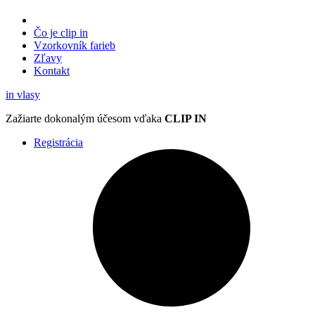
Čo je clip in
Vzorkovník
farieb
Zľavy
Kontakt
in
vlasy
Zažiarte
dokonalým účesom
vďaka
CLIP IN
Registrácia