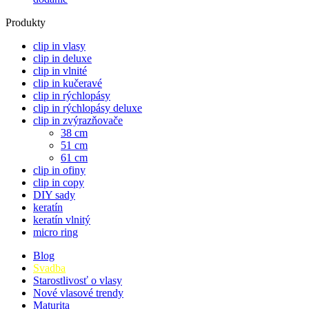
Produkty
clip in vlasy
clip in deluxe
clip in vlnité
clip in kučeravé
clip in rýchlopásy
clip in rýchlopásy deluxe
clip in zvýrazňovače
38 cm
51 cm
61 cm
clip in ofiny
clip in copy
DIY sady
keratín
keratín vlnitý
micro ring
Blog
Svadba
Starostlivosť o vlasy
Nové vlasové trendy
Maturita