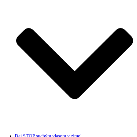
Daj STOP suchým vlasom v zime!