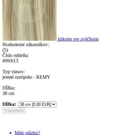
kliknite pre zväčšenie
Hodnotenie zákazníkov:
(
5
)
Číslo odtieňa:
#09/613
Typ vlasov:
jemné európske - REMY
Dĺžka:
38 cm
Dĺžka:
Vypredané
Máte otázku?