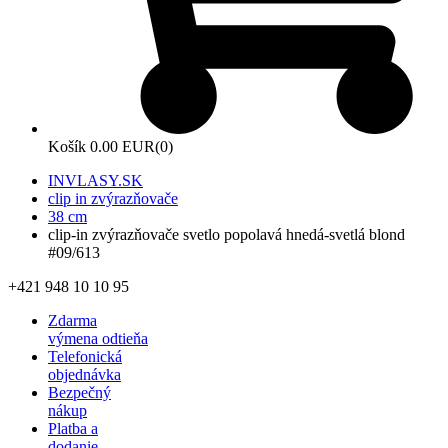
Košík
0.00 EUR
(0)
INVLASY.SK
clip in zvýrazňovače
38 cm
clip-in zvýrazňovače svetlo popolavá hnedá-svetlá blond
#09/613
+421 948 10 10 95
Zdarma
výmena odtieňa
Telefonická
objednávka
Bezpečný
nákup
Platba a
dodanie