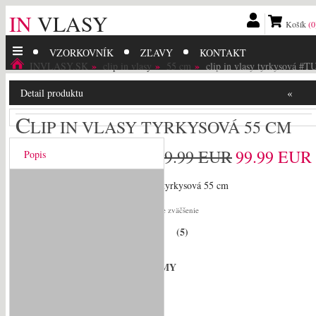
IN
VLASY
Košík
(0
VZORKOVNÍK
ZĽAVY
KONTAKT
INVLASY.SK
clip in vlasy
55 cm
clip in vlasy tyrkysová #T
«
Detail produktu
C
LIP IN VLASY TYRKYSOVÁ 55 CM
119.99 EUR
99.99 EUR
Popis
kliknite pre zväčšenie
(
5
)
Hodnotenie zákazníkov:
#TU
Číslo odtieňa:
jemné európske - REMY
Typ vlasov:
55 cm
Dĺžka: