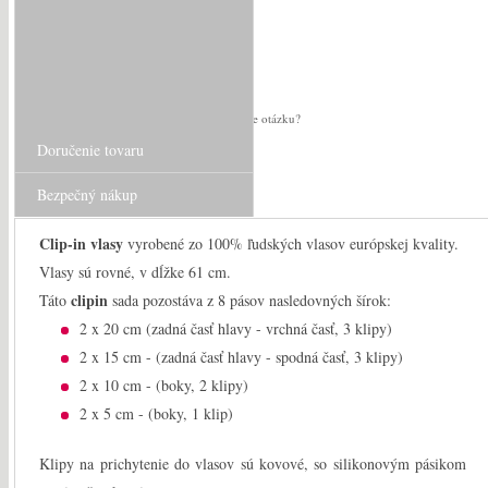
Vypredané
Máte otázku?
Doručenie tovaru
Bezpečný nákup
Clip-in vlasy
vyrobené zo 100% ľudských vlasov európskej kvality.
Vlasy sú rovné, v dĺžke 61 cm.
clipin
Táto
sada pozostáva z 8 pásov nasledovných šírok:
2 x 20 cm (zadná časť hlavy - vrchná časť, 3 klipy)
2 x 15 cm - (zadná časť hlavy - spodná časť, 3 klipy)
2 x 10 cm - (boky, 2 klipy)
2 x 5 cm - (boky, 1 klip)
Klipy na prichytenie do vlasov sú kovové, so silikonovým pásikom