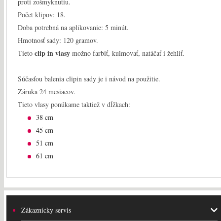
proti zošmyknutiu.
Počet klipov: 18.
Doba potrebná na aplikovanie: 5 minút.
Hmotnosť sady: 120 gramov.
clip in vlasy
Tieto
možno farbiť, kulmovať, natáčať i žehliť.
Súčasťou balenia clipin sady je i návod na použitie.
Záruka 24 mesiacov.
Tieto vlasy ponúkame taktiež v dĺžkach:
38 cm
45 cm
51 cm
61 cm
Zákaznícky servis