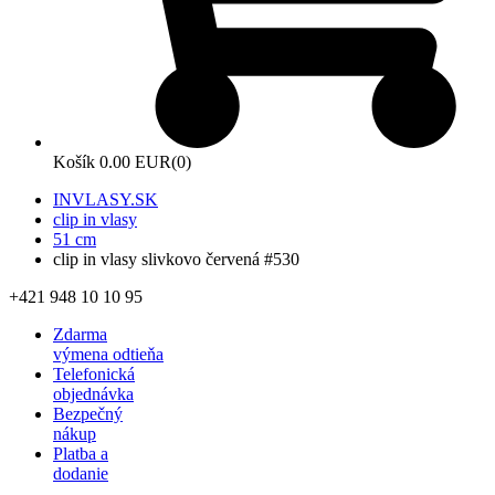
Košík
0.00 EUR
(0)
INVLASY.SK
clip in vlasy
51 cm
clip in vlasy slivkovo červená #530
+421 948 10 10 95
Zdarma
výmena odtieňa
Telefonická
objednávka
Bezpečný
nákup
Platba a
dodanie