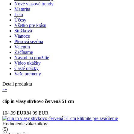
Nové vlasové trendy
Maturita
Leto
Účesy
Všetko pre krásu
Stužková
Vianoce
Plesová sezóna
Valentín
Začíname
Návod na použitie
Video ukážky
Časté otázky
Vaše premeny
Detail produktu
«
»
clip in vlasy slivkovo červená 51 cm
104.99 EUR
84.99 EUR
kliknite pre zväčšenie
Hodnotenie zákazníkov:
(
5
)