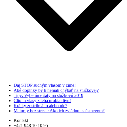
Daj STOP suchým vlasom v zime!
Aké doplnky by ti nemali chýbať na stužkovej?
Tipy: Vyberáme šaty na stužkovú 2019
Clip in vlasy z teba urobia divu!
Krátky zostrih: áno alebo nie?
Maturity bez stresu: Ako ich zvládnuť s úsmevom?
Kontakt
+421 948 10 10 95