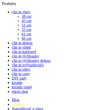
Produkty
clip in vlasy
38 cm
45 cm
51 cm
55 cm
61 cm
66 cm
clip in deluxe
clip in vlnité
clip in kučeravé
clip in rýchlopásy
clip in rýchlopásy deluxe
clip in zvýrazňovače
clip in ofiny
clip in copy
DIY sady
keratín
keratín vlnitý
micro ring
Blog
Svadba
Starostlivosť o vlasy