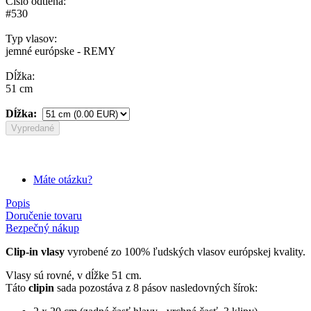
Číslo odtieňa:
#530
Typ vlasov:
jemné európske - REMY
Dĺžka:
51 cm
Dĺžka:
Vypredané
Máte otázku?
Popis
Doručenie tovaru
Bezpečný nákup
Clip-in vlasy
vyrobené zo 100% ľudských vlasov európskej kvality.
Vlasy sú rovné, v dĺžke 51 cm.
Táto
clipin
sada pozostáva z 8 pásov nasledovných šírok: