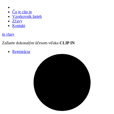
Čo je clip in
Vzorkovník
farieb
Zľavy
Kontakt
in
vlasy
Zažiarte
dokonalým účesom
vďaka
CLIP IN
Registrácia