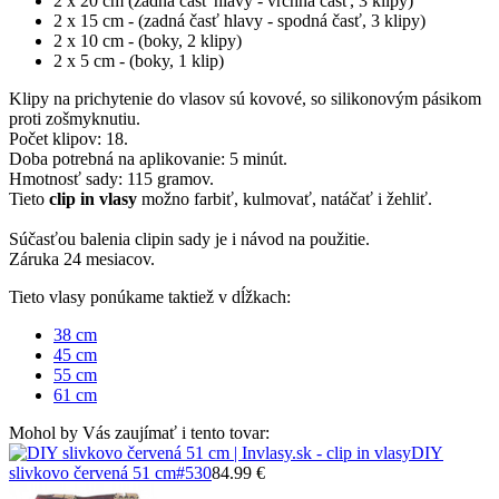
2 x 20 cm (zadná časť hlavy - vrchná časť, 3 klipy)
2 x 15 cm - (zadná časť hlavy - spodná časť, 3 klipy)
2 x 10 cm - (boky, 2 klipy)
2 x 5 cm - (boky, 1 klip)
Klipy na prichytenie do vlasov sú kovové, so silikonovým pásikom
proti zošmyknutiu.
Počet klipov: 18.
Doba potrebná na aplikovanie: 5 minút.
Hmotnosť sady: 115 gramov.
Tieto
clip in vlasy
možno farbiť, kulmovať, natáčať i žehliť.
Súčasťou balenia clipin sady je i návod na použitie.
Záruka 24 mesiacov.
Tieto vlasy ponúkame taktiež v dĺžkach:
38 cm
45 cm
55 cm
61 cm
Mohol by Vás zaujímať i tento tovar:
DIY
slivkovo červená 51 cm
#530
84.99 €