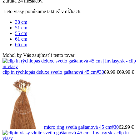
Záruka 24 mesiacov.
Tieto vlasy ponúkame taktiež v dĺžkach:
38 cm
51 cm
55 cm
61 cm
66 cm
Mohol by Vás zaujímať i tento tovar:
clip in rýchlopás deluxe svetlo gaštanová 45 cm
#30
89.99 €
69.99 €
micro ring svetlá gaštanová 45 cm
#30
62.99 €