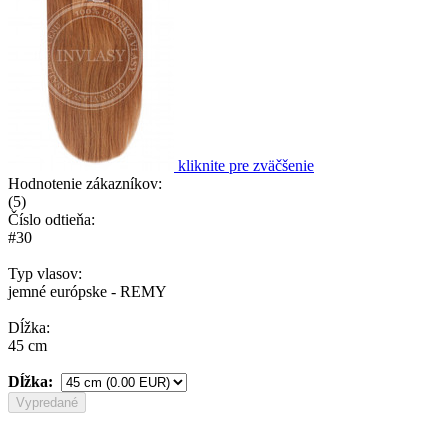
kliknite pre zväčšenie
Hodnotenie zákazníkov:
(
5
)
Číslo odtieňa:
#30
Typ vlasov:
jemné európske - REMY
Dĺžka:
45 cm
Dĺžka:
Vypredané