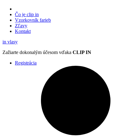
Čo je clip in
Vzorkovník
farieb
Zľavy
Kontakt
in
vlasy
Zažiarte
dokonalým účesom
vďaka
CLIP IN
Registrácia