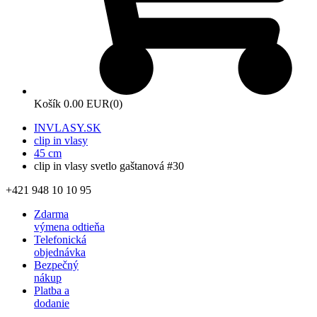
Košík
0.00 EUR
(0)
INVLASY.SK
clip in vlasy
45 cm
clip in vlasy svetlo gaštanová #30
+421 948 10 10 95
Zdarma
výmena odtieňa
Telefonická
objednávka
Bezpečný
nákup
Platba a
dodanie