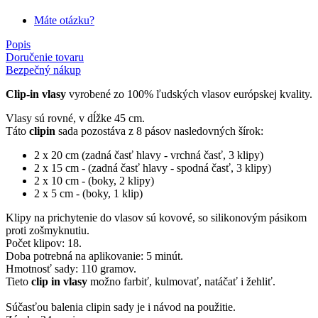
Máte otázku?
Popis
Doručenie tovaru
Bezpečný nákup
Clip-in vlasy
vyrobené zo 100% ľudských vlasov európskej kvality.
Vlasy sú rovné, v dĺžke 45 cm.
Táto
clipin
sada pozostáva z 8 pásov nasledovných šírok:
2 x 20 cm (zadná časť hlavy - vrchná časť, 3 klipy)
2 x 15 cm - (zadná časť hlavy - spodná časť, 3 klipy)
2 x 10 cm - (boky, 2 klipy)
2 x 5 cm - (boky, 1 klip)
Klipy na prichytenie do vlasov sú kovové, so silikonovým pásikom
proti zošmyknutiu.
Počet klipov: 18.
Doba potrebná na aplikovanie: 5 minút.
Hmotnosť sady: 110 gramov.
Tieto
clip in vlasy
možno farbiť, kulmovať, natáčať i žehliť.
Súčasťou balenia clipin sady je i návod na použitie.