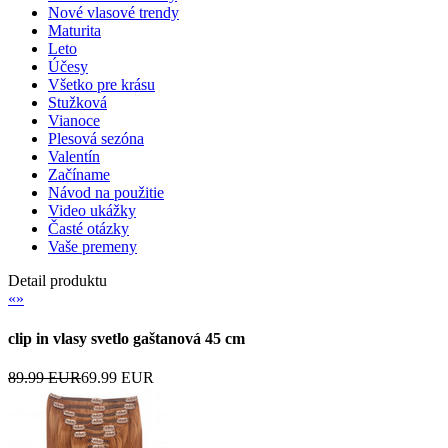
Nové vlasové trendy
Maturita
Leto
Účesy
Všetko pre krásu
Stužková
Vianoce
Plesová sezóna
Valentín
Začíname
Návod na použitie
Video ukážky
Časté otázky
Vaše premeny
Detail produktu
«
»
clip in vlasy svetlo gaštanová 45 cm
89.99 EUR
69.99 EUR