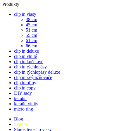
Produkty
clip in vlasy
38 cm
45 cm
51 cm
55 cm
61 cm
66 cm
clip in deluxe
clip in vlnité
clip in kučeravé
clip in rýchlopásy
clip in rýchlopásy deluxe
clip in zvýrazňovače
clip in ofiny
clip in copy
DIY sady
keratín
keratín vlnitý
micro ring
Blog
Svadba
Starostlivosť o vlasy