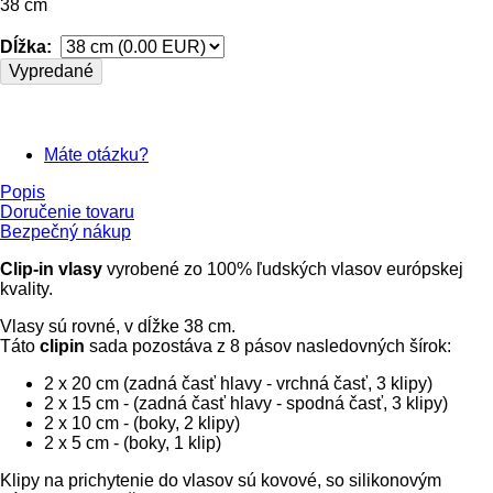
38 cm
Dĺžka:
Vypredané
Máte otázku?
Popis
Doručenie tovaru
Bezpečný nákup
Clip-in vlasy
vyrobené zo 100% ľudských vlasov európskej
kvality.
Vlasy sú rovné, v dĺžke 38 cm.
Táto
clipin
sada pozostáva z 8 pásov nasledovných šírok:
2 x 20 cm (zadná časť hlavy - vrchná časť, 3 klipy)
2 x 15 cm - (zadná časť hlavy - spodná časť, 3 klipy)
2 x 10 cm - (boky, 2 klipy)
2 x 5 cm - (boky, 1 klip)
Klipy na prichytenie do vlasov sú kovové, so silikonovým