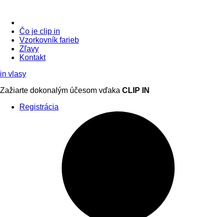
Čo je clip in
Vzorkovník
farieb
Zľavy
Kontakt
in
vlasy
Zažiarte
dokonalým účesom
vďaka
CLIP IN
Registrácia