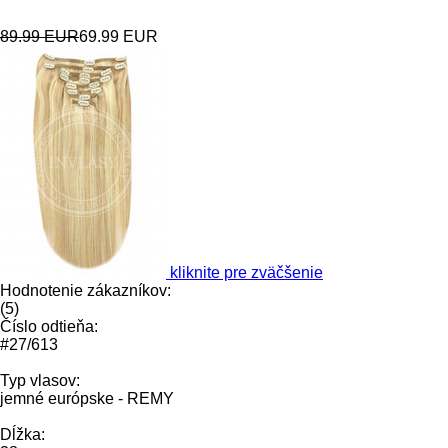
89.99 EUR
69.99 EUR
kliknite pre zväčšenie
Hodnotenie zákazníkov:
(
5
)
Číslo odtieňa:
#27/613
Typ vlasov:
jemné európske - REMY
Dĺžka: