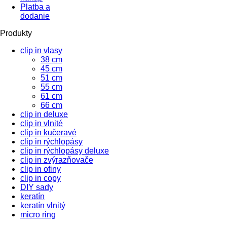
Platba a
dodanie
Produkty
clip in vlasy
38 cm
45 cm
51 cm
55 cm
61 cm
66 cm
clip in deluxe
clip in vlnité
clip in kučeravé
clip in rýchlopásy
clip in rýchlopásy deluxe
clip in zvýrazňovače
clip in ofiny
clip in copy
DIY sady
keratín
keratín vlnitý
micro ring