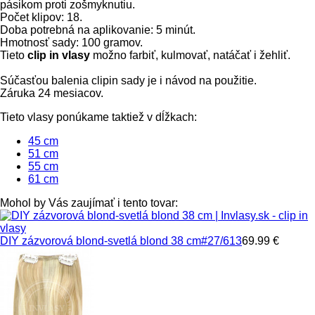
pásikom proti zošmyknutiu.
Počet klipov: 18.
Doba potrebná na aplikovanie: 5 minút.
Hmotnosť sady: 100 gramov.
Tieto
clip in vlasy
možno farbiť, kulmovať, natáčať i žehliť.
Súčasťou balenia clipin sady je i návod na použitie.
Záruka 24 mesiacov.
Tieto vlasy ponúkame taktiež v dĺžkach:
45 cm
51 cm
55 cm
61 cm
Mohol by Vás zaujímať i tento tovar:
DIY zázvorová blond-svetlá blond 38 cm
#27/613
69.99 €