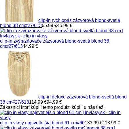
clip-in rychlopás zázvorová blond-svetlá
blond 38 cm
#27/613
65.99 €
45.99 €
clip-in zvýrazňovače zázvorová blond-svetlá blond 38
cm
#27/613
44.99 €
clip-in deluxe zázvorová blond-svetlá blond
38 cm
#27/613
114.99 €
94.99 €
Zákazníci ktorí kúpili tento produkt, kúpili u nás tiež:
clip in vlasy najsvetlejšia blond 61 cm
#60
133.99 €
113.99 €