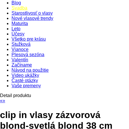
Blog
Svadba
Starostlivosť o vlasy
Nové vlasové trendy
Maturita
Leto
Účesy
Všetko pre krásu
Stužková
Vianoce
Plesová sezóna
Valentín
Začíname
Návod na použitie
Video ukážky
Časté otázky
Vaše premeny
Detail produktu
«
»
clip in vlasy zázvorová
blond-svetlá blond 38 cm