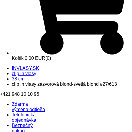
Košík
0.00 EUR
(0)
INVLASY.SK
clip in vlasy
38 cm
clip in vlasy zázvorová blond-svetlá blond #27/613
+421 948 10 10 95
Zdarma
výmena odtieňa
Telefonická
objednávka
Bezpečný
nákup