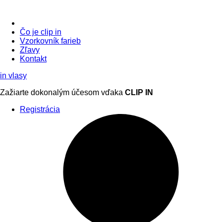
Čo je clip in
Vzorkovník
farieb
Zľavy
Kontakt
in
vlasy
Zažiarte
dokonalým účesom
vďaka
CLIP IN
Registrácia