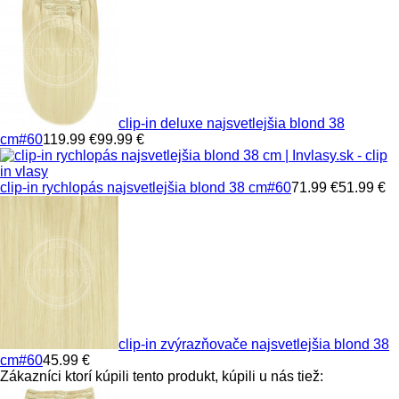
clip-in deluxe najsvetlejšia blond 38
cm
#60
119.99 €
99.99 €
clip-in rychlopás najsvetlejšia blond 38 cm
#60
71.99 €
51.99 €
clip-in zvýrazňovače najsvetlejšia blond 38
cm
#60
45.99 €
Zákazníci ktorí kúpili tento produkt, kúpili u nás tiež: