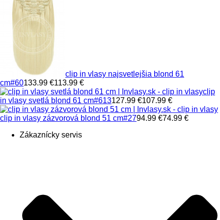
clip in vlasy najsvetlejšia blond 61
cm
#60
133.99 €
113.99 €
clip
in vlasy svetlá blond 61 cm
#613
127.99 €
107.99 €
clip in vlasy zázvorová blond 51 cm
#27
94.99 €
74.99 €
Zákaznícky servis