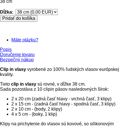
38 cm
Dĺžka:
Pridať do košíka
Máte otázku?
Popis
Doručenie tovaru
Bezpečný nákup
Clip in vlasy
vyrobené zo 100% ľudských vlasov európskej
kvality.
Tieto
clip in vlasy
sú rovné, v dĺžke 38 cm.
Sada pozostáva z 10 clipin pásov nasledovných šírok:
2 x 20 cm (zadná časť hlavy - vrchná časť, 3 klipy)
2 x 15 cm - (zadná časť hlavy - spodná časť, 3 klipy)
2 x 10 cm - (body, 2 klipy)
4 x 5 cm - (boky, 1 klip)
Klipy na prichytenie do vlasov sú kovové, so silikonovým