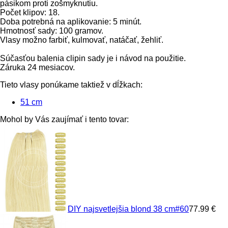
pásikom proti zošmyknutiu.
Počet klipov: 18.
Doba potrebná na aplikovanie: 5 minút.
Hmotnosť sady: 100 gramov.
Vlasy možno farbiť, kulmovať, natáčať, žehliť.
Súčasťou balenia clipin sady je i návod na použitie.
Záruka 24 mesiacov.
Tieto vlasy ponúkame taktiež v dĺžkach:
51 cm
Mohol by Vás zaujímať i tento tovar:
DIY najsvetlejšia blond 38 cm
#60
77.99 €