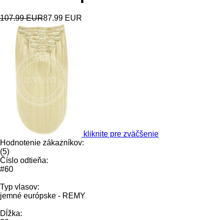
107.99 EUR
87.99 EUR
kliknite pre zväčšenie
Hodnotenie zákazníkov:
(
5
)
Číslo odtieňa:
#60
Typ vlasov:
jemné európske - REMY
Dĺžka: