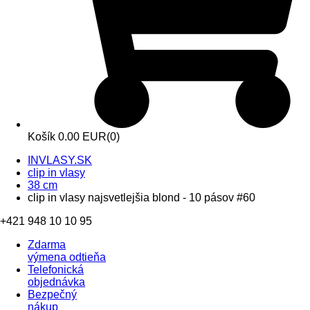
Košík
0.00 EUR
(0)
INVLASY.SK
clip in vlasy
38 cm
clip in vlasy najsvetlejšia blond - 10 pásov #60
+421 948 10 10 95
Zdarma
výmena odtieňa
Telefonická
objednávka
Bezpečný
nákup