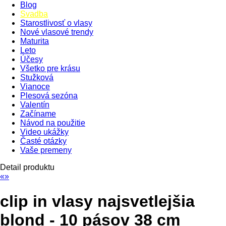
Blog
Svadba
Starostlivosť o vlasy
Nové vlasové trendy
Maturita
Leto
Účesy
Všetko pre krásu
Stužková
Vianoce
Plesová sezóna
Valentín
Začíname
Návod na použitie
Video ukážky
Časté otázky
Vaše premeny
Detail produktu
«
»
clip in vlasy najsvetlejšia
blond - 10 pásov 38 cm