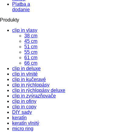
Platba a
dodanie
Produkty
clip in vlasy
38 cm
45 cm
51 cm
55 cm
61 cm
66 cm
clip in deluxe
clip in vlnité
clip in kučeravé
clip in rýchlopásy
clip in rýchlopásy deluxe
clip in zvýrazňovače
clip in ofiny
clip in copy
DIY sady
keratín
keratín vlnitý
micro ring