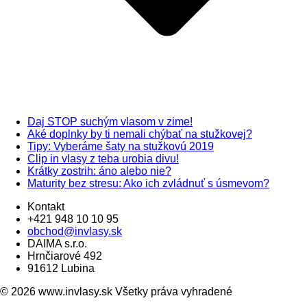
Daj STOP suchým vlasom v zime!
Aké doplnky by ti nemali chýbať na stužkovej?
Tipy: Vyberáme šaty na stužkovú 2019
Clip in vlasy z teba urobia divu!
Krátky zostrih: áno alebo nie?
Maturity bez stresu: Ako ich zvládnuť s úsmevom?
Kontakt
+421 948 10 10 95
obchod@invlasy.sk
DAIMA s.r.o.
Hrnčiarové 492
91612 Lubina
© 2026 www.invlasy.sk Všetky práva vyhradené