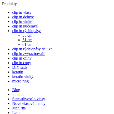
Produkty
clip in vlasy
clip in deluxe
clip in vlnité
clip in kučeravé
clip in rýchlopásy
38 cm
51 cm
61 cm
clip in rýchlopásy deluxe
clip in zvýrazňovače
clip in ofiny
clip in copy
DIY sady
keratín
keratín vlnitý
micro ring
Blog
Svadba
Starostlivosť o vlasy
Nové vlasové trendy
Maturita
Leto