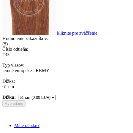
kliknite pre zväčšenie
Hodnotenie zákazníkov:
(
5
)
Číslo odtieňa:
#33
Typ vlasov:
jemné európske - REMY
Dĺžka:
61 cm
Dĺžka:
Vypredané
Máte otázku?