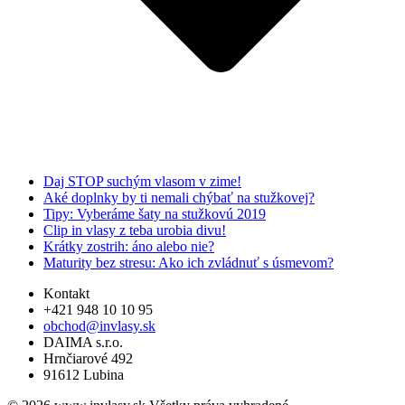
Daj STOP suchým vlasom v zime!
Aké doplnky by ti nemali chýbať na stužkovej?
Tipy: Vyberáme šaty na stužkovú 2019
Clip in vlasy z teba urobia divu!
Krátky zostrih: áno alebo nie?
Maturity bez stresu: Ako ich zvládnuť s úsmevom?
Kontakt
+421 948 10 10 95
obchod@invlasy.sk
DAIMA s.r.o.
Hrnčiarové 492
91612 Lubina