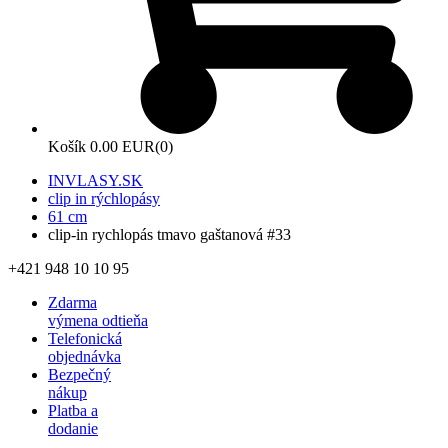
Košík
0.00 EUR
(0)
INVLASY.SK
clip in rýchlopásy
61 cm
clip-in rychlopás tmavo gaštanová #33
+421 948 10 10 95
Zdarma
výmena odtieňa
Telefonická
objednávka
Bezpečný
nákup
Platba a
dodanie