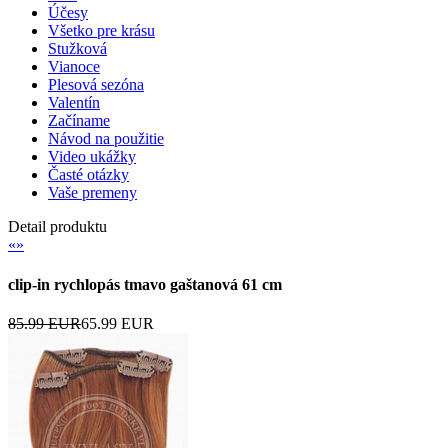
Účesy
Všetko pre krásu
Stužková
Vianoce
Plesová sezóna
Valentín
Začíname
Návod na použitie
Video ukážky
Časté otázky
Vaše premeny
Detail produktu
«
»
clip-in rychlopás tmavo gaštanová 61 cm
85.99 EUR
65.99 EUR