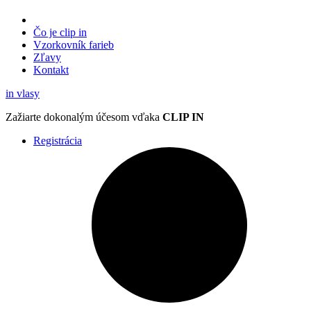
Čo je clip in
Vzorkovník
farieb
Zľavy
Kontakt
in
vlasy
Zažiarte
dokonalým účesom
vďaka
CLIP IN
Registrácia