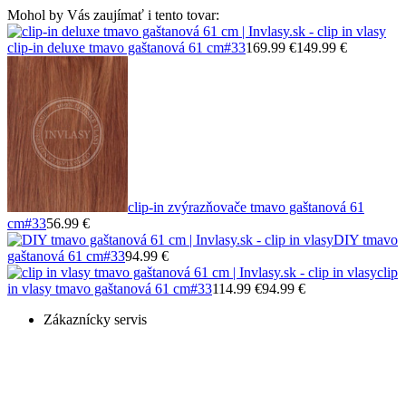
Mohol by Vás zaujímať i tento tovar:
clip-in deluxe tmavo gaštanová 61 cm
#33
169.99 €
149.99 €
clip-in zvýrazňovače tmavo gaštanová 61
cm
#33
56.99 €
DIY tmavo
gaštanová 61 cm
#33
94.99 €
clip
in vlasy tmavo gaštanová 61 cm
#33
114.99 €
94.99 €
Zákaznícky servis