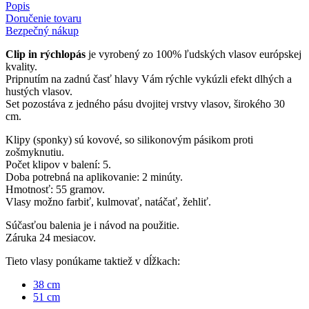
Popis
Doručenie tovaru
Bezpečný nákup
Clip in rýchlopás
je vyrobený zo 100% ľudských vlasov európskej
kvality.
Pripnutím na zadnú časť hlavy Vám rýchle vykúzli efekt dlhých a
hustých vlasov.
Set pozostáva z jedného pásu dvojitej vrstvy vlasov, širokého 30
cm.
Klipy (sponky) sú kovové, so silikonovým pásikom proti
zošmyknutiu.
Počet klipov v balení: 5.
Doba potrebná na aplikovanie: 2 minúty.
Hmotnosť: 55 gramov.
Vlasy možno farbiť, kulmovať, natáčať, žehliť.
Súčasťou balenia je i návod na použitie.
Záruka 24 mesiacov.
Tieto vlasy ponúkame taktiež v dĺžkach:
38 cm
51 cm