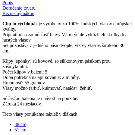
Popis
Doručenie tovaru
Bezpečný nákup
Clip in rýchlopás
je vyrobený zo 100% ľudských vlasov európskej
kvality.
Pripnutím na zadnú časť hlavy Vám rýchle vykúzli efekt dlhých a
hustých vlasov.
Set pozostáva z jedného pásu dvojitej vrstvy vlasov, širokého 30
cm.
Klipy (sponky) sú kovové, so silikonovým pásikom proti
zošmyknutiu.
Počet klipov v balení: 5.
Doba potrebná na aplikovanie: 2 minúty.
Hmotnosť: 55 gramov.
Vlasy možno farbiť, kulmovať, natáčať, žehliť.
Súčasťou balenia je i návod na použitie.
Záruka 24 mesiacov.
Tieto vlasy ponúkame taktiež v dĺžkach:
38 cm
51 cm