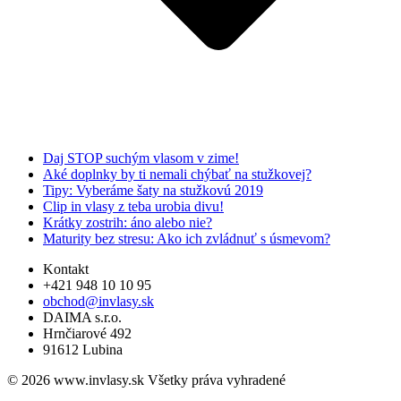
Daj STOP suchým vlasom v zime!
Aké doplnky by ti nemali chýbať na stužkovej?
Tipy: Vyberáme šaty na stužkovú 2019
Clip in vlasy z teba urobia divu!
Krátky zostrih: áno alebo nie?
Maturity bez stresu: Ako ich zvládnuť s úsmevom?
Kontakt
+421 948 10 10 95
obchod@invlasy.sk
DAIMA s.r.o.
Hrnčiarové 492
91612 Lubina
© 2026 www.invlasy.sk Všetky práva vyhradené