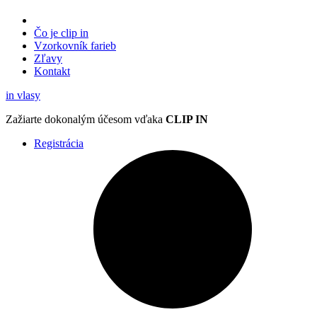
Čo je clip in
Vzorkovník
farieb
Zľavy
Kontakt
in
vlasy
Zažiarte
dokonalým účesom
vďaka
CLIP IN
Registrácia