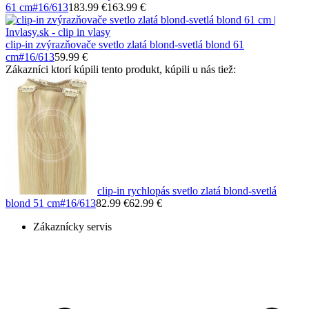
61 cm
#16/613
183.99 €
163.99 €
clip-in zvýrazňovače svetlo zlatá blond-svetlá blond 61
cm
#16/613
59.99 €
Zákazníci ktorí kúpili tento produkt, kúpili u nás tiež:
clip-in rychlopás svetlo zlatá blond-svetlá
blond 51 cm
#16/613
82.99 €
62.99 €
Zákaznícky servis