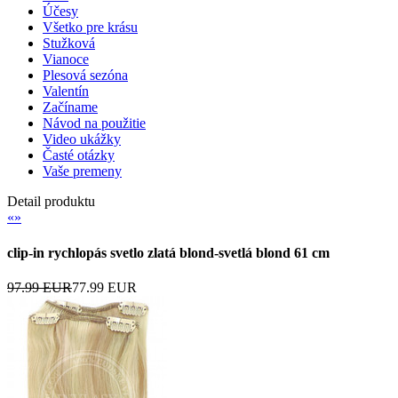
Účesy
Všetko pre krásu
Stužková
Vianoce
Plesová sezóna
Valentín
Začíname
Návod na použitie
Video ukážky
Časté otázky
Vaše premeny
Detail produktu
«
»
clip-in rychlopás svetlo zlatá blond-svetlá blond 61 cm
97.99 EUR
77.99 EUR