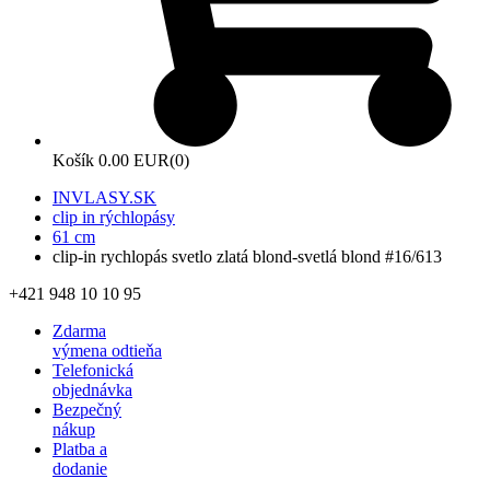
Košík
0.00 EUR
(0)
INVLASY.SK
clip in rýchlopásy
61 cm
clip-in rychlopás svetlo zlatá blond-svetlá blond #16/613
+421 948 10 10 95
Zdarma
výmena odtieňa
Telefonická
objednávka
Bezpečný
nákup
Platba a
dodanie