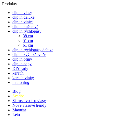
Produkty
clip in vlasy
clip in deluxe
clip in vlnité
clip in kučeravé
clip in rýchlopásy
38 cm
51 cm
61 cm
clip in rýchlopásy deluxe
clip in zvýrazňovače
clip in ofiny
clip in copy
DIY sady
keratín
keratín vlnitý
micro ring
Blog
Svadba
Starostlivosť o vlasy
Nové vlasové trendy
Maturita
Leto