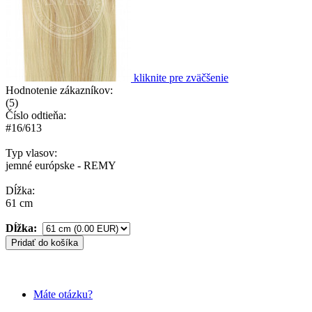
kliknite pre zväčšenie
Hodnotenie zákazníkov:
(
5
)
Číslo odtieňa:
#16/613
Typ vlasov:
jemné európske - REMY
Dĺžka:
61 cm
Dĺžka:
Pridať do košíka
Máte otázku?