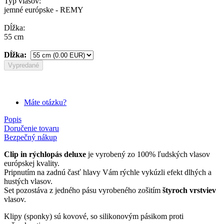
Typ vlasov:
jemné európske - REMY
Dĺžka:
55 cm
Dĺžka:
Vypredané
Máte otázku?
Popis
Doručenie tovaru
Bezpečný nákup
Clip in rýchlopás deluxe
je vyrobený zo 100% ľudských vlasov
európskej kvality.
Pripnutím na zadnú časť hlavy Vám rýchle vykúzli efekt dlhých a
hustých vlasov.
Set pozostáva z jedného pásu vyrobeného zošitím
štyroch vrstviev
vlasov.
Klipy (sponky) sú kovové, so silikonovým pásikom proti