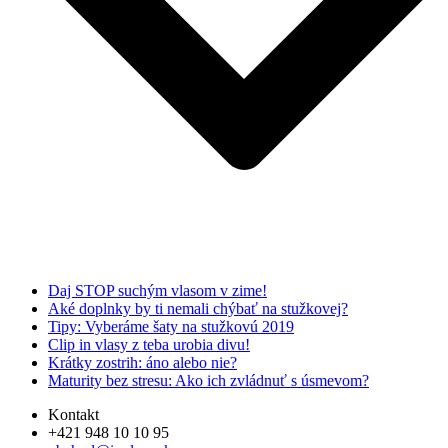
Daj STOP suchým vlasom v zime!
Aké doplnky by ti nemali chýbať na stužkovej?
Tipy: Vyberáme šaty na stužkovú 2019
Clip in vlasy z teba urobia divu!
Krátky zostrih: áno alebo nie?
Maturity bez stresu: Ako ich zvládnuť s úsmevom?
Kontakt
+421 948 10 10 95