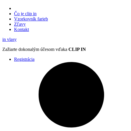
Čo je clip in
Vzorkovník
farieb
Zľavy
Kontakt
in
vlasy
Zažiarte
dokonalým účesom
vďaka
CLIP IN
Registrácia