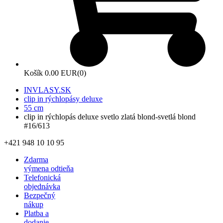
Košík
0.00 EUR
(0)
INVLASY.SK
clip in rýchlopásy deluxe
55 cm
clip in rýchlopás deluxe svetlo zlatá blond-svetlá blond
#16/613
+421 948 10 10 95
Zdarma
výmena odtieňa
Telefonická
objednávka
Bezpečný
nákup
Platba a
dodanie