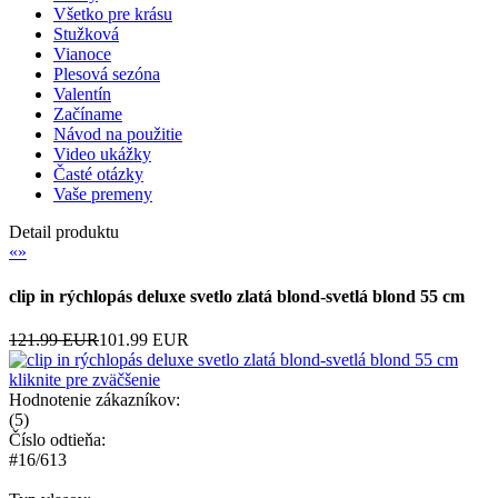
Všetko pre krásu
Stužková
Vianoce
Plesová sezóna
Valentín
Začíname
Návod na použitie
Video ukážky
Časté otázky
Vaše premeny
Detail produktu
«
»
clip in rýchlopás deluxe svetlo zlatá blond-svetlá blond 55 cm
121.99 EUR
101.99 EUR
kliknite pre zväčšenie
Hodnotenie zákazníkov:
(
5
)
Číslo odtieňa:
#16/613