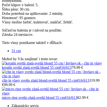
zošmyknutiu.
Počet klipov v balení: 5.
Šírka pásu: 30 cm.
Doba potrebná na aplikovanie: 2 minúty.
Hmotnosť: 95 gramov.
Vlasy možno farbiť, kulmovať, natáčať, žehliť.
Súčasťou balenia je i návod na použitie.
Záruka 24 mesiacov.
Tieto vlasy ponúkame taktiež v dĺžkach:
51 cm
Mohol by Vás zaujímať i tento tovar:
keratín svetlá zlatá-svetlá blond 55 cm
#16/613
79.99 €
clip in vlasy svetlo zlatá blond-svetlá blond 55 cm
#16/613
119.99
€
99.99 €
micro ring svetlo zlatá-svetlá blond 55 cm
#16/613
82.99 €
Zákaznícky servis