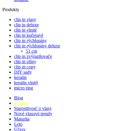
Produkty
clip in vlasy
clip in deluxe
clip in vlnité
clip in kučeravé
clip in rýchlopásy
clip in rýchlopásy deluxe
51 cm
clip in zvýrazňovače
clip in ofiny
clip in copy
DIY sady
keratín
keratín vlnitý
micro ring
Blog
Svadba
Starostlivosť o vlasy
Nové vlasové trendy
Maturita
Leto
Účesy