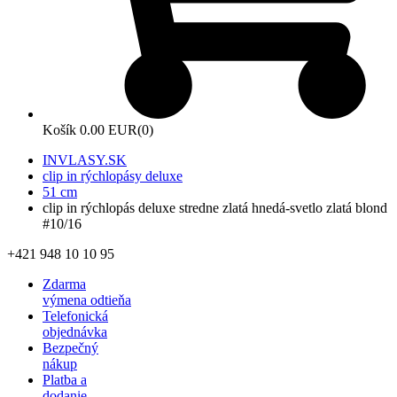
Košík
0.00 EUR
(0)
INVLASY.SK
clip in rýchlopásy deluxe
51 cm
clip in rýchlopás deluxe stredne zlatá hnedá-svetlo zlatá blond
#10/16
+421 948 10 10 95
Zdarma
výmena odtieňa
Telefonická
objednávka
Bezpečný
nákup
Platba a
dodanie