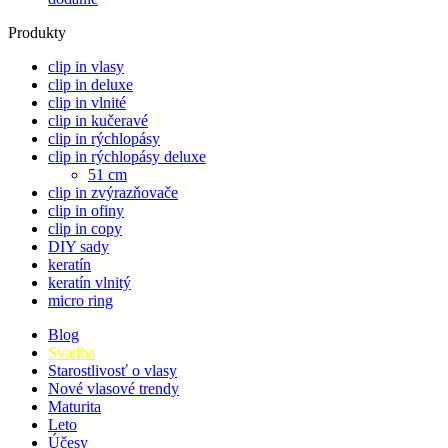
Produkty
clip in vlasy
clip in deluxe
clip in vlnité
clip in kučeravé
clip in rýchlopásy
clip in rýchlopásy deluxe
51 cm
clip in zvýrazňovače
clip in ofiny
clip in copy
DIY sady
keratín
keratín vlnitý
micro ring
Blog
Svadba
Starostlivosť o vlasy
Nové vlasové trendy
Maturita
Leto
Účesy