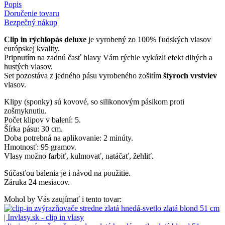
Popis
Doručenie tovaru
Bezpečný nákup
Clip in rýchlopás deluxe
je vyrobený zo 100% ľudských vlasov
európskej kvality.
Pripnutím na zadnú časť hlavy Vám rýchle vykúzli efekt dlhých a
hustých vlasov.
Set pozostáva z jedného pásu vyrobeného zošitím
štyroch vrstviev
vlasov.
Klipy (sponky) sú kovové, so silikonovým pásikom proti
zošmyknutiu.
Počet klipov v balení: 5.
Šírka pásu: 30 cm.
Doba potrebná na aplikovanie: 2 minúty.
Hmotnosť: 95 gramov.
Vlasy možno farbiť, kulmovať, natáčať, žehliť.
Súčasťou balenia je i návod na použitie.
Záruka 24 mesiacov.
Mohol by Vás zaujímať i tento tovar: