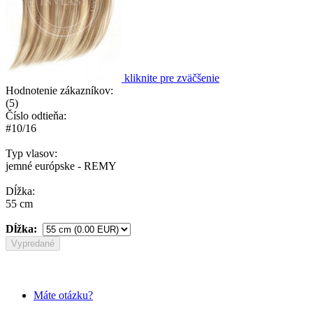
kliknite pre zväčšenie
Hodnotenie zákazníkov:
(
5
)
Číslo odtieňa:
#10/16
Typ vlasov:
jemné európske - REMY
Dĺžka:
55 cm
Dĺžka:
Vypredané
Máte otázku?