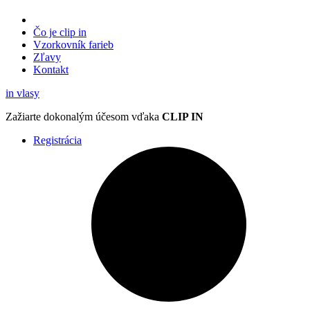
Čo je clip in
Vzorkovník
farieb
Zľavy
Kontakt
in
vlasy
Zažiarte
dokonalým účesom
vďaka
CLIP IN
Registrácia