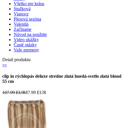
Všetko pre krásu
Stužková
Vianoce
Plesová sezóna
Valentín
Začíname
Návod na použitie
Video ukážky
Časté otázky
Vaše premeny
Detail produktu
«
»
clip in rýchlopás deluxe stredne zlatá hnedá-svetlo zlatá blond
55 cm
107.99 EUR
87.99 EUR