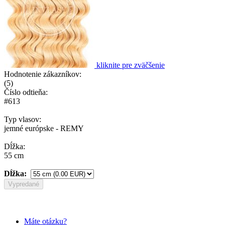
kliknite pre zväčšenie
Hodnotenie zákazníkov:
(
5
)
Číslo odtieňa:
#613
Typ vlasov:
jemné európske - REMY
Dĺžka:
55 cm
Dĺžka:
Vypredané
Máte otázku?