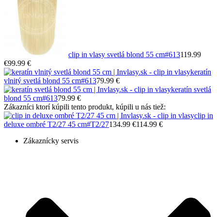
clip in vlasy svetlá blond 55 cm
#613
119.99
€
99.99 €
keratín
vlnitý svetlá blond 55 cm
#613
79.99 €
keratín svetlá
blond 55 cm
#613
79.99 €
Zákazníci ktorí kúpili tento produkt, kúpili u nás tiež:
clip in
deluxe ombré T2/27 45 cm
#T2/27
134.99 €
114.99 €
Zákaznícky servis