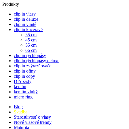
Produkty
clip in vlasy
clip in deluxe
clip in vlnité
clip in kučeravé
35 cm
45 cm
55 cm
66 cm
clip in rýchlopásy
clip in rýchlopásy deluxe
clip in zvýrazňovače
clip in ofiny
clip in copy
DIY sady
keratín
keratín vlnitý
micro ring
Blog
Svadba
Starostlivosť o vlasy
Nové vlasové trendy
Maturita