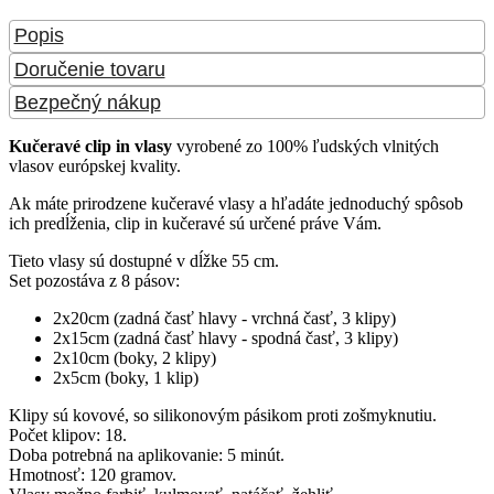
Popis
Doručenie tovaru
Bezpečný nákup
Kučeravé clip in vlasy
vyrobené zo 100% ľudských vlnitých
vlasov európskej kvality.
Ak máte prirodzene kučeravé vlasy a hľadáte jednoduchý spôsob
ich predĺženia, clip in kučeravé sú určené práve Vám.
Tieto vlasy sú dostupné v dĺžke 55 cm.
Set pozostáva z 8 pásov:
2x20cm (zadná časť hlavy - vrchná časť, 3 klipy)
2x15cm (zadná časť hlavy - spodná časť, 3 klipy)
2x10cm (boky, 2 klipy)
2x5cm (boky, 1 klip)
Klipy sú kovové, so silikonovým pásikom proti zošmyknutiu.
Počet klipov: 18.
Doba potrebná na aplikovanie: 5 minút.
Hmotnosť: 120 gramov.