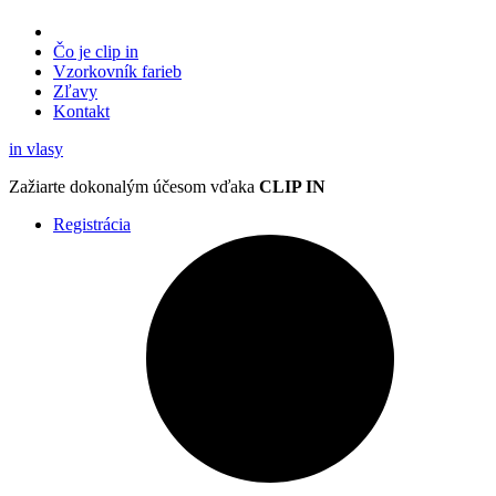
Čo je clip in
Vzorkovník
farieb
Zľavy
Kontakt
in
vlasy
Zažiarte
dokonalým účesom
vďaka
CLIP IN
Registrácia