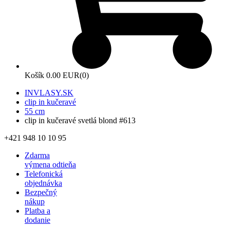
Košík
0.00 EUR
(0)
INVLASY.SK
clip in kučeravé
55 cm
clip in kučeravé svetlá blond #613
+421 948 10 10 95
Zdarma
výmena odtieňa
Telefonická
objednávka
Bezpečný
nákup
Platba a
dodanie