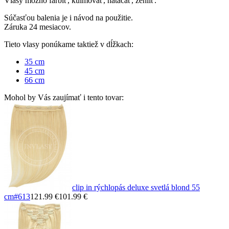
Vlasy možno farbiť, kulmovať, natáčať, žehliť.
Súčasťou balenia je i návod na použitie.
Záruka 24 mesiacov.
Tieto vlasy ponúkame taktiež v dĺžkach:
35 cm
45 cm
66 cm
Mohol by Vás zaujímať i tento tovar:
clip in rýchlopás deluxe svetlá blond 55
cm
#613
121.99 €
101.99 €