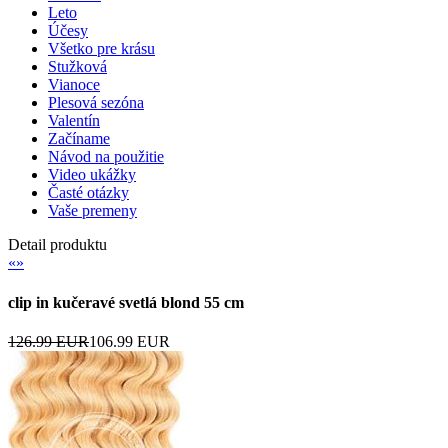
Leto
Účesy
Všetko pre krásu
Stužková
Vianoce
Plesová sezóna
Valentín
Začíname
Návod na použitie
Video ukážky
Časté otázky
Vaše premeny
Detail produktu
«
»
clip in kučeravé svetlá blond 55 cm
126.99 EUR
106.99 EUR