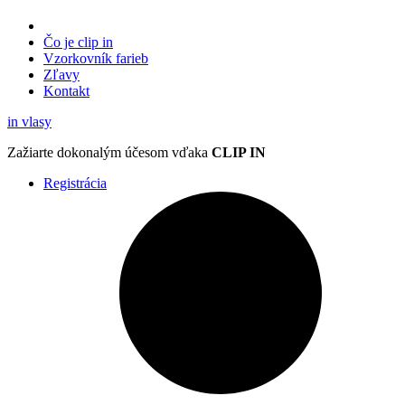
Čo je clip in
Vzorkovník
farieb
Zľavy
Kontakt
in
vlasy
Zažiarte
dokonalým účesom
vďaka
CLIP IN
Registrácia