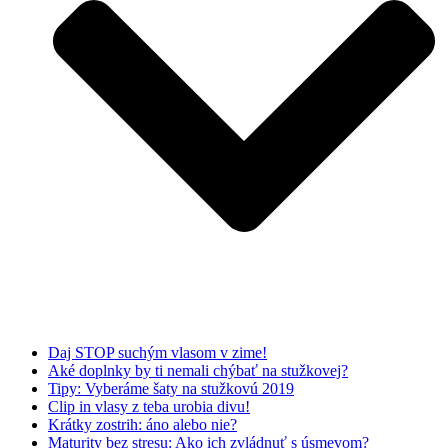
Daj STOP suchým vlasom v zime!
Aké doplnky by ti nemali chýbať na stužkovej?
Tipy: Vyberáme šaty na stužkovú 2019
Clip in vlasy z teba urobia divu!
Krátky zostrih: áno alebo nie?
Maturity bez stresu: Ako ich zvládnuť s úsmevom?