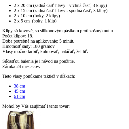
2 x 20 cm (zadná časť hlavy - vrchná časť, 3 klipy)
2 x 15 cm (zadná časť hlavy - spodná časť, 3 klipy)
2 x 10 cm (boky, 2 klipy)
2 x 5 cm (boky, 1 klip)
Klipy sú kovové, so silikonovým pásikom proti zošmyknutiu.
Počet klipov: 18.
Doba potrebná na aplikovanie: 5 minút.
Hmotnosť sady: 180 gramov.
Vlasy možno farbiť, kulmovať, natáčať, žehliť.
Súčasťou balenia je i návod na použitie.
Záruka 24 mesiacov.
Tieto vlasy ponúkame taktiež v dĺžkach:
38 cm
45 cm
61 cm
Mohol by Vás zaujímať i tento tovar: