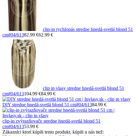
clip-in rychlopás stredne hnedá-svetlá blond 51
cm
#04/613
82.99 €
62.99 €
clip in vlasy stredne hnedá-svetlá blond 51
cm
#04/613
104.99 €
84.99 €
DIY stredne hnedá-svetlá blond 51 cm
#04/613
84.99 €
clip-in zvýrazňovače stredne hnedá-svetlá blond 51
cm
#04/613
53.99 €
Zákazníci ktorí kúpili tento produkt, kúpili u nás tiež: