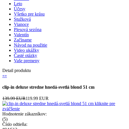
Leto
Účesy
Všetko pre krásu
Stužková
Vianoce
Plesová sezóna
Valentín
Začíname
Návod na použitie
Video ukážky
Časté otázky
Vaše premeny
Detail produktu
«
»
clip-in deluxe stredne hnedá-svetlá blond 51 cm
139.99 EUR
119.99 EUR
kliknite pre
zväčšenie
Hodnotenie zákazníkov:
(
5
)
Číslo odtieňa: