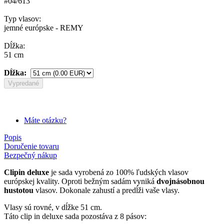
#04/613
Typ vlasov:
jemné európske - REMY
Dĺžka:
51 cm
Dĺžka:
Vypredané
Máte otázku?
Popis
Doručenie tovaru
Bezpečný nákup
Clipin deluxe
je sada vyrobená zo 100% ľudských vlasov
európskej kvality. Oproti bežným sadám vyniká
dvojnásobnou
hustotou
vlasov. Dokonale zahustí a predĺži vaše vlasy.
Vlasy sú rovné, v dĺžke 51 cm.
Táto clip in deluxe sada pozostáva z 8 pásov: