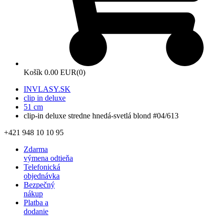
Košík
0.00 EUR
(0)
INVLASY.SK
clip in deluxe
51 cm
clip-in deluxe stredne hnedá-svetlá blond #04/613
+421 948 10 10 95
Zdarma
výmena odtieňa
Telefonická
objednávka
Bezpečný
nákup
Platba a
dodanie