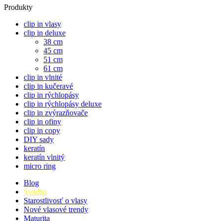
Produkty
clip in vlasy
clip in deluxe
38 cm
45 cm
51 cm
61 cm
clip in vlnité
clip in kučeravé
clip in rýchlopásy
clip in rýchlopásy deluxe
clip in zvýrazňovače
clip in ofiny
clip in copy
DIY sady
keratín
keratín vlnitý
micro ring
Blog
Svadba
Starostlivosť o vlasy
Nové vlasové trendy
Maturita