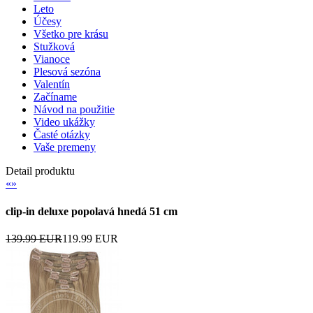
Leto
Účesy
Všetko pre krásu
Stužková
Vianoce
Plesová sezóna
Valentín
Začíname
Návod na použitie
Video ukážky
Časté otázky
Vaše premeny
Detail produktu
«
»
clip-in deluxe popolavá hnedá 51 cm
139.99 EUR
119.99 EUR