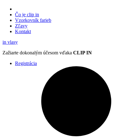
Čo je clip in
Vzorkovník
farieb
Zľavy
Kontakt
in
vlasy
Zažiarte
dokonalým účesom
vďaka
CLIP IN
Registrácia