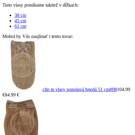
Tieto vlasy ponúkame taktiež v dĺžkach:
38 cm
45 cm
61 cm
Mohol by Vás zaujímať i tento tovar:
clip in vlasy popolavá hnedá 51 cm
#08
104.99
€
84.99 €