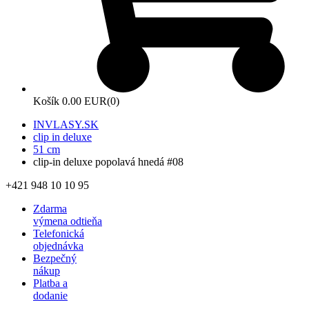
Košík
0.00 EUR
(0)
INVLASY.SK
clip in deluxe
51 cm
clip-in deluxe popolavá hnedá #08
+421 948 10 10 95
Zdarma
výmena odtieňa
Telefonická
objednávka
Bezpečný
nákup
Platba a
dodanie