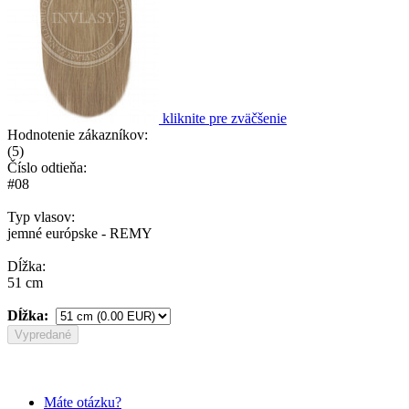
kliknite pre zväčšenie
Hodnotenie zákazníkov:
(
5
)
Číslo odtieňa:
#08
Typ vlasov:
jemné európske - REMY
Dĺžka:
51 cm
Dĺžka:
Vypredané
Máte otázku?