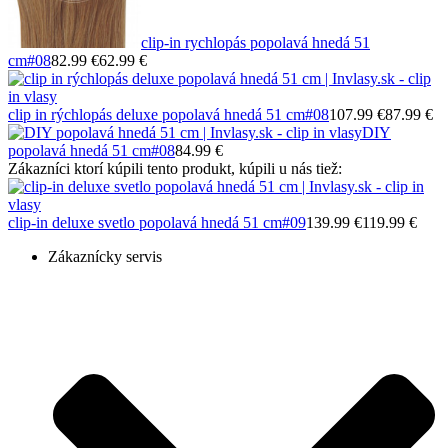
clip-in rychlopás popolavá hnedá 51
cm
#08
82.99 €
62.99 €
clip in rýchlopás deluxe popolavá hnedá 51 cm
#08
107.99 €
87.99 €
DIY
popolavá hnedá 51 cm
#08
84.99 €
Zákazníci ktorí kúpili tento produkt, kúpili u nás tiež:
clip-in deluxe svetlo popolavá hnedá 51 cm
#09
139.99 €
119.99 €
Zákaznícky servis