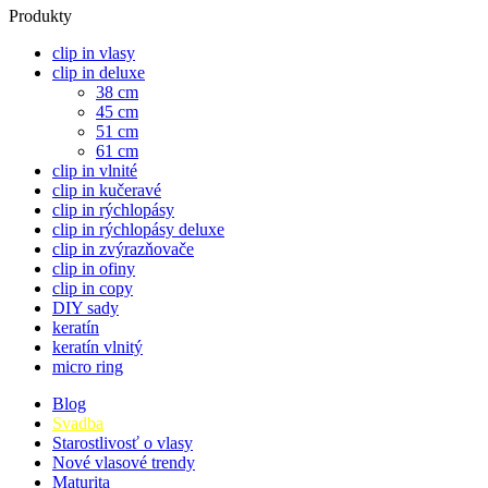
Produkty
clip in vlasy
clip in deluxe
38 cm
45 cm
51 cm
61 cm
clip in vlnité
clip in kučeravé
clip in rýchlopásy
clip in rýchlopásy deluxe
clip in zvýrazňovače
clip in ofiny
clip in copy
DIY sady
keratín
keratín vlnitý
micro ring
Blog
Svadba
Starostlivosť o vlasy
Nové vlasové trendy
Maturita