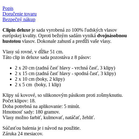
Popis
Doručenie tovaru
Bezpečný nákup
Clipin deluxe
je sada vyrobená zo 100% ľudských vlasov
európskej kvality. Oproti bežným sadám vyniká
dvojnásobnou
hustotou
vlasov. Dokonale zahustí a predĺži vaše vlasy.
Vlasy sú rovné, v dĺžke 51 cm.
Táto clip in deluxe sada pozostáva z 8 pásov:
2 x 20 cm (zadná časť hlavy - vrchná časť, 3 klipy)
2 x 15 cm (zadná časť hlavy - spodná časť, 3 klipy)
2 x 10 cm (boky, 2 klipy)
2 x 5 cm (boky, 1 klip)
Klipy sú kovové, so silikonovým pásikom proti zošmyknutiu.
Počet klipov: 18.
Doba potrebná na aplikovanie: 5 minút.
Hmotnosť sady: 180 gramov.
Vlasy možno farbiť, kulmovať, natáčať, žehliť.
Súčasťou balenia je i návod na použitie.
Záruka 24 mesiacov.