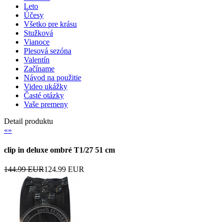
Leto
Účesy
Všetko pre krásu
Stužková
Vianoce
Plesová sezóna
Valentín
Začíname
Návod na použitie
Video ukážky
Časté otázky
Vaše premeny
Detail produktu
«
»
clip in deluxe ombré T1/27 51 cm
144.99 EUR
124.99 EUR