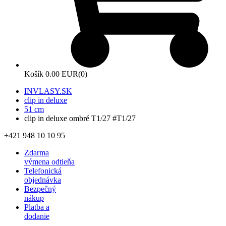
Košík
0.00 EUR
(0)
INVLASY.SK
clip in deluxe
51 cm
clip in deluxe ombré T1/27 #T1/27
+421 948 10 10 95
Zdarma
výmena odtieňa
Telefonická
objednávka
Bezpečný
nákup
Platba a
dodanie