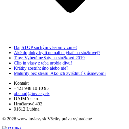
Daj STOP suchým vlasom v zime!
Aké doplnky by ti nemali chýbať na stužkovej?
Tipy: Vyberáme šaty na stužkovú 2019
Clip in vlasy z teba urobia divu!
Krátky zostrih: áno alebo nie?
Maturity bez stresu: Ako ich zvládnuť s úsmevom?
Kontakt
+421 948 10 10 95
obchod@invlasy.sk
DAIMA s.r.o.
Hrnčiarové 492
91612 Lubina
© 2026 www.invlasy.sk Všetky práva vyhradené