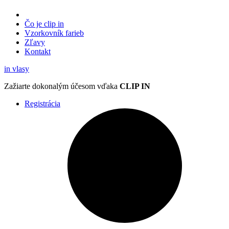
Čo je clip in
Vzorkovník
farieb
Zľavy
Kontakt
in
vlasy
Zažiarte
dokonalým účesom
vďaka
CLIP IN
Registrácia