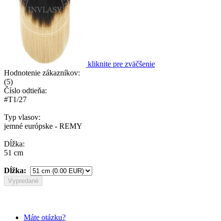
kliknite pre zväčšenie
Hodnotenie zákazníkov:
(
5
)
Číslo odtieňa:
#T1/27
Typ vlasov:
jemné európske - REMY
Dĺžka:
51 cm
Dĺžka:
Vypredané
Máte otázku?