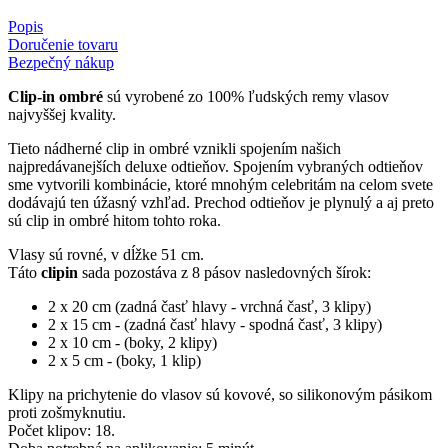
Popis
Doručenie tovaru
Bezpečný nákup
Clip-in ombré
sú vyrobené zo 100% ľudských remy vlasov
najvyššej kvality.
Tieto nádherné clip in ombré vznikli spojením našich
najpredávanejších deluxe odtieňov. Spojením vybraných odtieňov
sme vytvorili kombinácie, ktoré mnohým celebritám na celom svete
dodávajú ten úžasný vzhľad. Prechod odtieňov je plynulý a aj preto
sú clip in ombré hitom tohto roka.
Vlasy sú rovné, v dĺžke 51 cm.
Táto
clipin
sada pozostáva z 8 pásov nasledovných šírok:
2 x 20 cm (zadná časť hlavy - vrchná časť, 3 klipy)
2 x 15 cm - (zadná časť hlavy - spodná časť, 3 klipy)
2 x 10 cm - (boky, 2 klipy)
2 x 5 cm - (boky, 1 klip)
Klipy na prichytenie do vlasov sú kovové, so silikonovým pásikom
proti zošmyknutiu.
Počet klipov: 18.