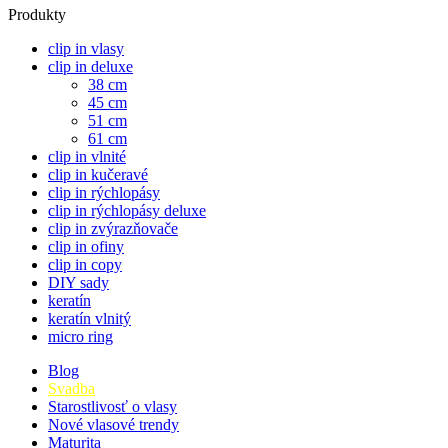
Produkty
clip in vlasy
clip in deluxe
38 cm
45 cm
51 cm
61 cm
clip in vlnité
clip in kučeravé
clip in rýchlopásy
clip in rýchlopásy deluxe
clip in zvýrazňovače
clip in ofiny
clip in copy
DIY sady
keratín
keratín vlnitý
micro ring
Blog
Svadba
Starostlivosť o vlasy
Nové vlasové trendy
Maturita