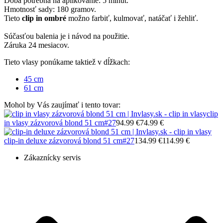
Doba potrebná na aplikovanie: 5 minút.
Hmotnosť sady: 180 gramov.
Tieto
clip in ombré
možno farbiť, kulmovať, natáčať i žehliť.
Súčasťou balenia je i návod na použitie.
Záruka 24 mesiacov.
Tieto vlasy ponúkame taktiež v dĺžkach:
45 cm
61 cm
Mohol by Vás zaujímať i tento tovar:
clip
in vlasy zázvorová blond 51 cm
#27
94.99 €
74.99 €
clip-in deluxe zázvorová blond 51 cm
#27
134.99 €
114.99 €
Zákaznícky servis