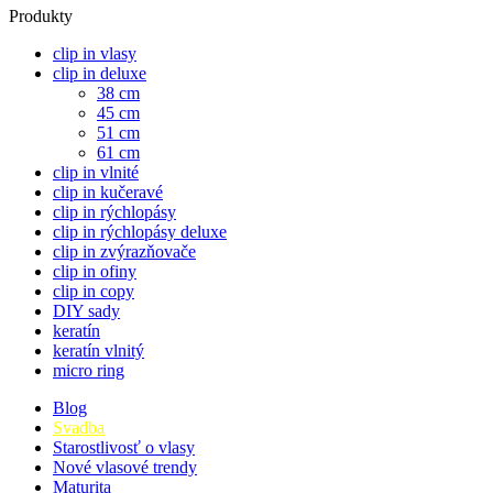
Produkty
clip in vlasy
clip in deluxe
38 cm
45 cm
51 cm
61 cm
clip in vlnité
clip in kučeravé
clip in rýchlopásy
clip in rýchlopásy deluxe
clip in zvýrazňovače
clip in ofiny
clip in copy
DIY sady
keratín
keratín vlnitý
micro ring
Blog
Svadba
Starostlivosť o vlasy
Nové vlasové trendy
Maturita