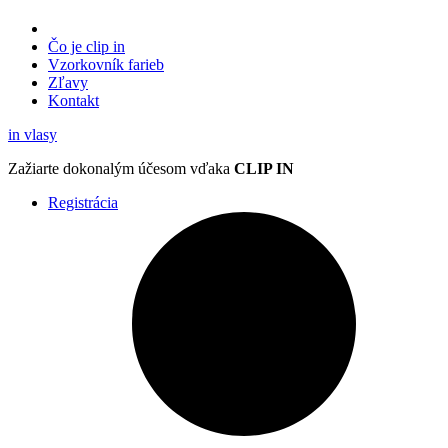
Čo je clip in
Vzorkovník
farieb
Zľavy
Kontakt
in
vlasy
Zažiarte
dokonalým účesom
vďaka
CLIP IN
Registrácia