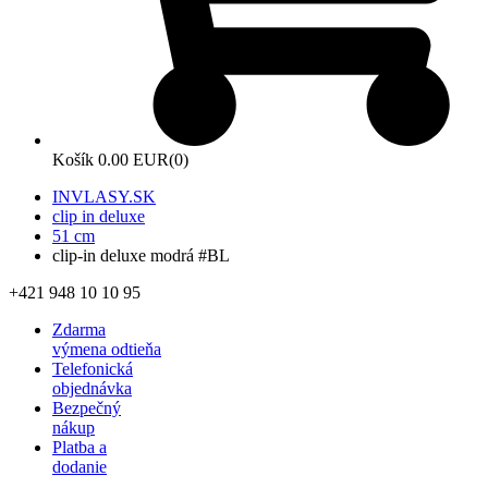
Košík
0.00 EUR
(0)
INVLASY.SK
clip in deluxe
51 cm
clip-in deluxe modrá #BL
+421 948 10 10 95
Zdarma
výmena odtieňa
Telefonická
objednávka
Bezpečný
nákup
Platba a
dodanie