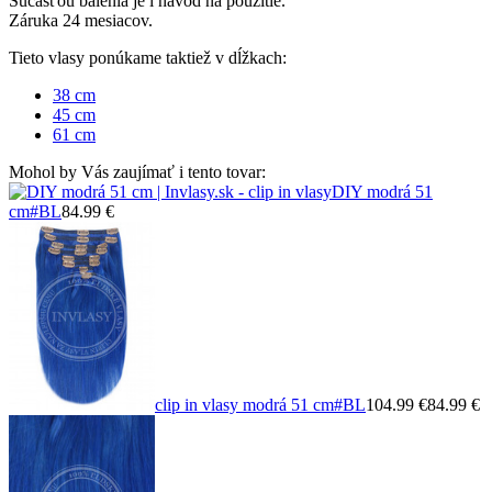
Súčasťou balenia je i návod na použitie.
Záruka 24 mesiacov.
Tieto vlasy ponúkame taktiež v dĺžkach:
38 cm
45 cm
61 cm
Mohol by Vás zaujímať i tento tovar:
DIY modrá 51
cm
#BL
84.99 €
clip in vlasy modrá 51 cm
#BL
104.99 €
84.99 €