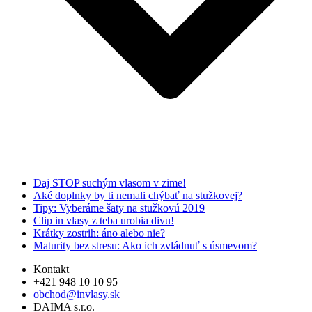
Daj STOP suchým vlasom v zime!
Aké doplnky by ti nemali chýbať na stužkovej?
Tipy: Vyberáme šaty na stužkovú 2019
Clip in vlasy z teba urobia divu!
Krátky zostrih: áno alebo nie?
Maturity bez stresu: Ako ich zvládnuť s úsmevom?
Kontakt
+421 948 10 10 95
obchod@invlasy.sk
DAIMA s.r.o.