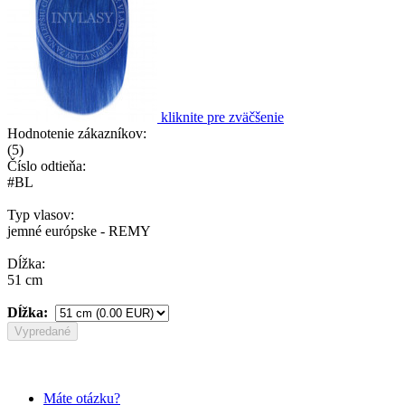
kliknite pre zväčšenie
Hodnotenie zákazníkov:
(
5
)
Číslo odtieňa:
#BL
Typ vlasov:
jemné európske - REMY
Dĺžka:
51 cm
Dĺžka:
Vypredané
Máte otázku?