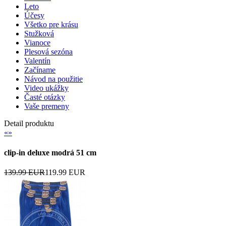
Leto
Účesy
Všetko pre krásu
Stužková
Vianoce
Plesová sezóna
Valentín
Začíname
Návod na použitie
Video ukážky
Časté otázky
Vaše premeny
Detail produktu
«
»
clip-in deluxe modrá 51 cm
139.99 EUR
119.99 EUR