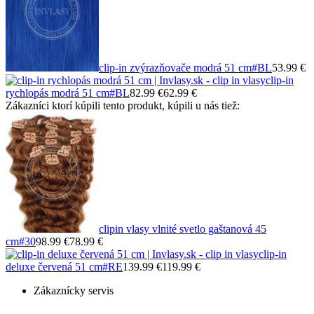
clip-in zvýrazňovače modrá 51 cm
#BL
53.99 €
clip-in
rychlopás modrá 51 cm
#BL
82.99 €
62.99 €
Zákazníci ktorí kúpili tento produkt, kúpili u nás tiež:
clipin vlasy vlnité svetlo gaštanová 45
cm
#30
98.99 €
78.99 €
clip-in
deluxe červená 51 cm
#RE
139.99 €
119.99 €
Zákaznícky servis