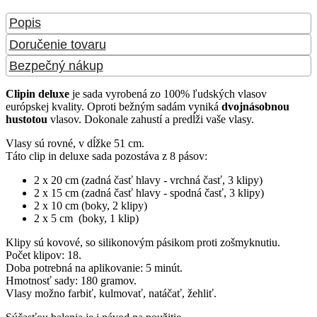
Popis
Doručenie tovaru
Bezpečný nákup
Clipin deluxe
je sada vyrobená zo 100% ľudských vlasov
európskej kvality. Oproti bežným sadám vyniká
dvojnásobnou
hustotou
vlasov. Dokonale zahustí a predĺži vaše vlasy.
Vlasy sú rovné, v dĺžke 51 cm.
Táto clip in deluxe sada pozostáva z 8 pásov:
2 x 20 cm (zadná časť hlavy - vrchná časť, 3 klipy)
2 x 15 cm (zadná časť hlavy - spodná časť, 3 klipy)
2 x 10 cm (boky, 2 klipy)
2 x 5 cm (boky, 1 klip)
Klipy sú kovové, so silikonovým pásikom proti zošmyknutiu.
Počet klipov: 18.
Doba potrebná na aplikovanie: 5 minút.
Hmotnosť sady: 180 gramov.
Vlasy možno farbiť, kulmovať, natáčať, žehliť.