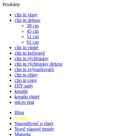
Produkty
clip in vlasy
clip in deluxe
38 cm
45 cm
51 cm
61 cm
clip in vlnité
clip in kučeravé
clip in rýchlopásy
clip in rýchlopásy deluxe
clip in zvýrazňovače
clip in ofiny
clip in copy
DIY sady
keratín
keratín vlnitý
micro ring
Blog
Svadba
Starostlivosť o vlasy
Nové vlasové trendy
Maturita