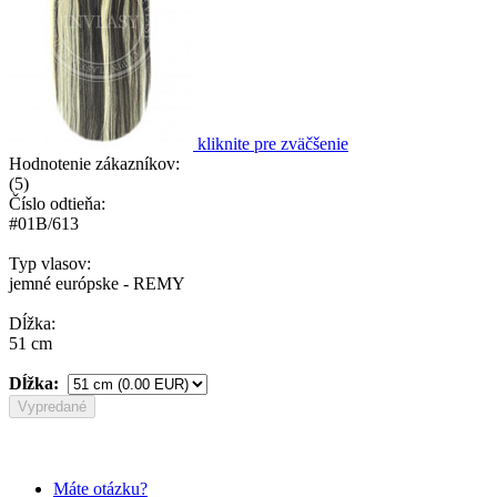
kliknite pre zväčšenie
Hodnotenie zákazníkov:
(
5
)
Číslo odtieňa:
#01B/613
Typ vlasov:
jemné európske - REMY
Dĺžka:
51 cm
Dĺžka:
Vypredané
Máte otázku?