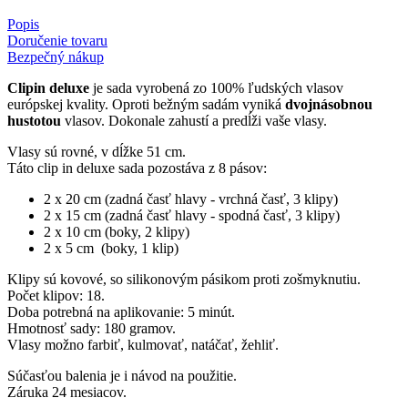
Popis
Doručenie tovaru
Bezpečný nákup
Clipin deluxe
je sada vyrobená zo 100% ľudských vlasov
európskej kvality. Oproti bežným sadám vyniká
dvojnásobnou
hustotou
vlasov. Dokonale zahustí a predĺži vaše vlasy.
Vlasy sú rovné, v dĺžke 51 cm.
Táto clip in deluxe sada pozostáva z 8 pásov:
2 x 20 cm (zadná časť hlavy - vrchná časť, 3 klipy)
2 x 15 cm (zadná časť hlavy - spodná časť, 3 klipy)
2 x 10 cm (boky, 2 klipy)
2 x 5 cm (boky, 1 klip)
Klipy sú kovové, so silikonovým pásikom proti zošmyknutiu.
Počet klipov: 18.
Doba potrebná na aplikovanie: 5 minút.
Hmotnosť sady: 180 gramov.
Vlasy možno farbiť, kulmovať, natáčať, žehliť.
Súčasťou balenia je i návod na použitie.
Záruka 24 mesiacov.