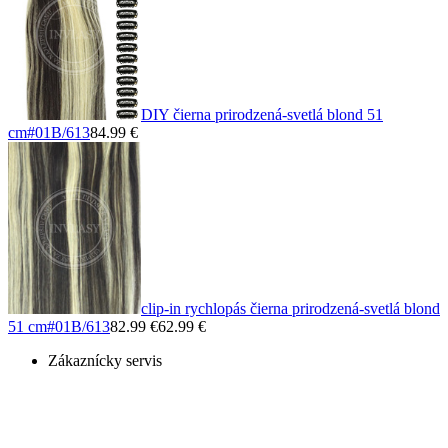
DIY čierna prirodzená-svetlá blond 51
cm
#01B/613
84.99 €
clip-in rychlopás čierna prirodzená-svetlá blond
51 cm
#01B/613
82.99 €
62.99 €
Zákaznícky servis