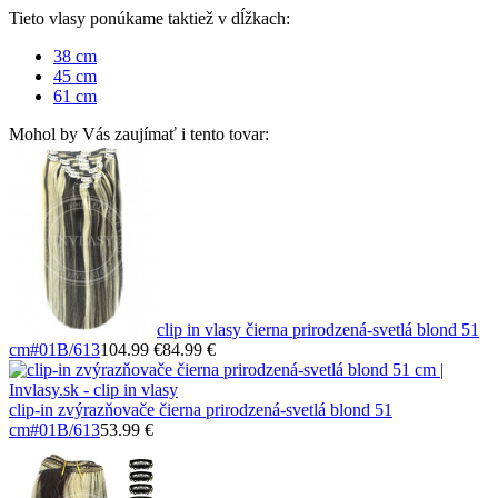
Tieto vlasy ponúkame taktiež v dĺžkach:
38 cm
45 cm
61 cm
Mohol by Vás zaujímať i tento tovar:
clip in vlasy čierna prirodzená-svetlá blond 51
cm
#01B/613
104.99 €
84.99 €
clip-in zvýrazňovače čierna prirodzená-svetlá blond 51
cm
#01B/613
53.99 €