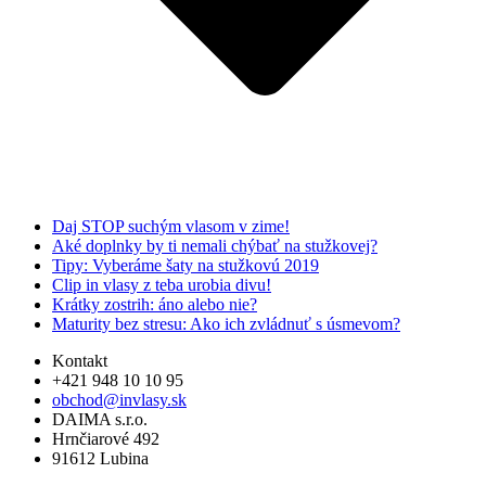
Daj STOP suchým vlasom v zime!
Aké doplnky by ti nemali chýbať na stužkovej?
Tipy: Vyberáme šaty na stužkovú 2019
Clip in vlasy z teba urobia divu!
Krátky zostrih: áno alebo nie?
Maturity bez stresu: Ako ich zvládnuť s úsmevom?
Kontakt
+421 948 10 10 95
obchod@invlasy.sk
DAIMA s.r.o.
Hrnčiarové 492
91612 Lubina