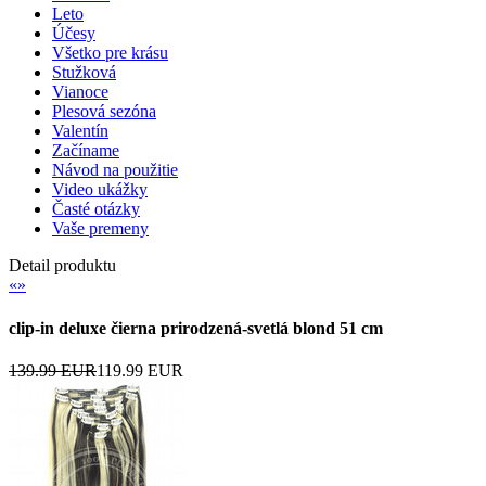
Leto
Účesy
Všetko pre krásu
Stužková
Vianoce
Plesová sezóna
Valentín
Začíname
Návod na použitie
Video ukážky
Časté otázky
Vaše premeny
Detail produktu
«
»
clip-in deluxe čierna prirodzená-svetlá blond 51 cm
139.99 EUR
119.99 EUR