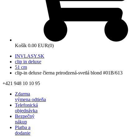
Košík
0.00 EUR
(0)
INVLASY.SK
clip in deluxe
51 cm
clip-in deluxe čierna prirodzená-svetlá blond #01B/613
+421 948 10 10 95
Zdarma
výmena odtieňa
Telefonická
objednávka
Bezpečný
nákup
Platba a
dodanie