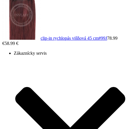
clip-in rychlopás višňová 45 cm
#99J
78.99
€
58.99 €
Zákaznícky servis