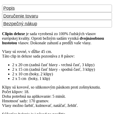
Popis
Doručenie tovaru
Bezpečný nákup
Clipin deluxe
je sada vyrobená zo 100% ľudských vlasov
európskej kvality. Oproti bežným sadám vyniká
dvojnásobnou
hustotou
vlasov. Dokonale zahustí a predĺži vaše vlasy.
Vlasy sú rovné, v dĺžke 45 cm.
Táto clip in deluxe sada pozostáva z 8 pásov:
2 x 20 cm (zadná časť hlavy - vrchná časť, 3 klipy)
2 x 15 cm (zadná časť hlavy - spodná časť, 3 klipy)
2 x 10 cm (boky, 2 klipy)
2 x 5 cm (boky, 1 klip)
Klipy sú kovové, so silikonovým pásikom proti zošmyknutiu.
Počet klipov: 18.
Doba potrebná na aplikovanie: 5 minút.
Hmotnosť sady: 170 gramov.
Vlasy možno farbiť, kulmovať, natáčať, žehliť.