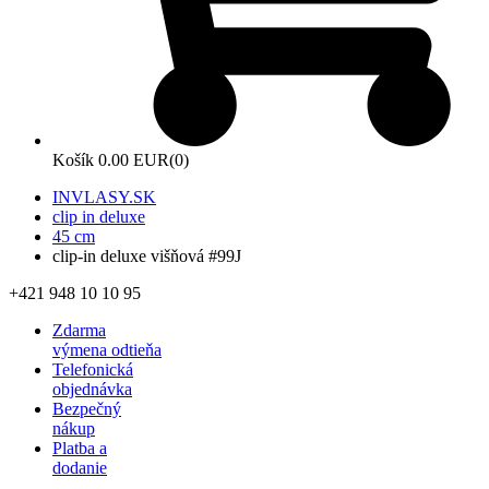
Košík
0.00 EUR
(0)
INVLASY.SK
clip in deluxe
45 cm
clip-in deluxe višňová #99J
+421 948 10 10 95
Zdarma
výmena odtieňa
Telefonická
objednávka
Bezpečný
nákup
Platba a
dodanie