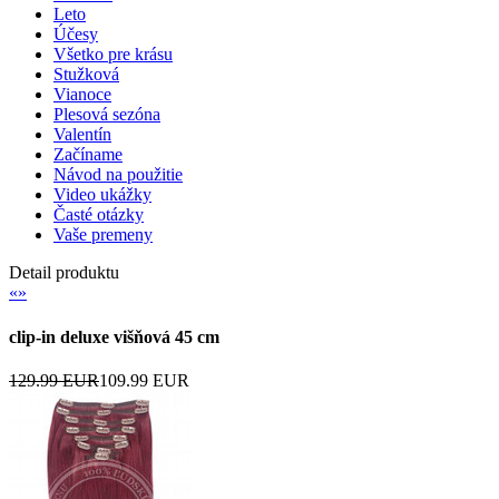
Leto
Účesy
Všetko pre krásu
Stužková
Vianoce
Plesová sezóna
Valentín
Začíname
Návod na použitie
Video ukážky
Časté otázky
Vaše premeny
Detail produktu
«
»
clip-in deluxe višňová 45 cm
129.99 EUR
109.99 EUR