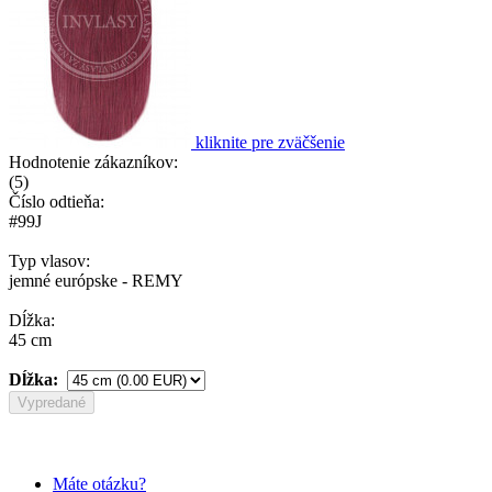
kliknite pre zväčšenie
Hodnotenie zákazníkov:
(
5
)
Číslo odtieňa:
#99J
Typ vlasov:
jemné európske - REMY
Dĺžka:
45 cm
Dĺžka:
Vypredané
Máte otázku?