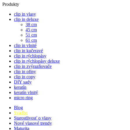
Produkty
clip in vlasy
clip in deluxe
38 cm
45 cm
51 cm
61 cm
clip in vlnité
clip in kučeravé
clip in rýchlopásy
clip in rýchlopásy deluxe
clip in zvýrazňovače
clip in ofiny
clip in copy
DIY sady
keratín
keratín vlnitý
micro ring
Blog
Svadba
Starostlivosť o vlasy
Nové vlasové trendy
Maturita