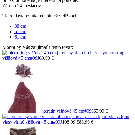
Súčasťou balenia je i návod na použitie.
Záruka 24 mesiacov.
Tieto vlasy ponúkame taktiež v dĺžkach:
38 cm
51 cm
61 cm
Mohol by Vás zaujímať i tento tovar:
micro ring
višňová 45 cm
#99J
69.99 €
keratín višňová 45 cm
#99J
65.99 €
clipin
vlasy vlnité višňová 45 cm
#99J
108.99 €
88.99 €