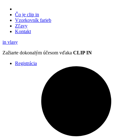
Čo je clip in
Vzorkovník
farieb
Zľavy
Kontakt
in
vlasy
Zažiarte
dokonalým účesom
vďaka
CLIP IN
Registrácia