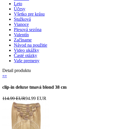
Leto
Účesy
Všetko pre krásu
Stužková
Vianoce
Plesová sezóna
Valentín
Začíname
Návod na použitie
Video ukážky
Časté otázky
Vaše premeny
Detail produktu
«
»
clip-in deluxe tmavá blond 38 cm
114.99 EUR
94.99 EUR