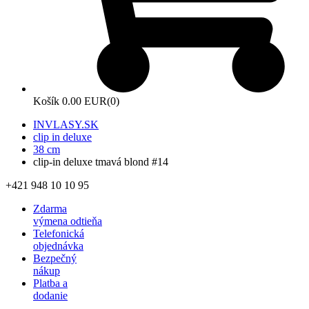
Košík
0.00 EUR
(0)
INVLASY.SK
clip in deluxe
38 cm
clip-in deluxe tmavá blond #14
+421 948 10 10 95
Zdarma
výmena odtieňa
Telefonická
objednávka
Bezpečný
nákup
Platba a
dodanie