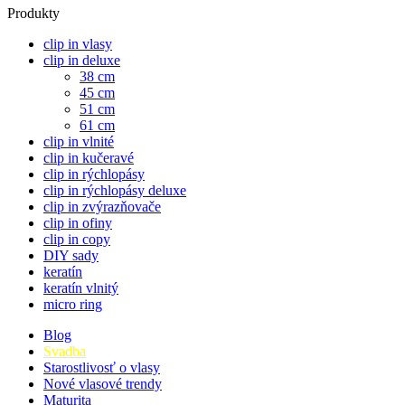
Produkty
clip in vlasy
clip in deluxe
38 cm
45 cm
51 cm
61 cm
clip in vlnité
clip in kučeravé
clip in rýchlopásy
clip in rýchlopásy deluxe
clip in zvýrazňovače
clip in ofiny
clip in copy
DIY sady
keratín
keratín vlnitý
micro ring
Blog
Svadba
Starostlivosť o vlasy
Nové vlasové trendy
Maturita