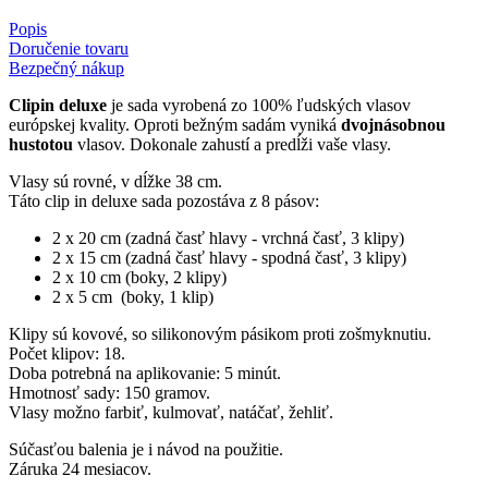
Popis
Doručenie tovaru
Bezpečný nákup
Clipin deluxe
je sada vyrobená zo 100% ľudských vlasov
európskej kvality. Oproti bežným sadám vyniká
dvojnásobnou
hustotou
vlasov. Dokonale zahustí a predĺži vaše vlasy.
Vlasy sú rovné, v dĺžke 38 cm.
Táto clip in deluxe sada pozostáva z 8 pásov:
2 x 20 cm (zadná časť hlavy - vrchná časť, 3 klipy)
2 x 15 cm (zadná časť hlavy - spodná časť, 3 klipy)
2 x 10 cm (boky, 2 klipy)
2 x 5 cm (boky, 1 klip)
Klipy sú kovové, so silikonovým pásikom proti zošmyknutiu.
Počet klipov: 18.
Doba potrebná na aplikovanie: 5 minút.
Hmotnosť sady: 150 gramov.
Vlasy možno farbiť, kulmovať, natáčať, žehliť.
Súčasťou balenia je i návod na použitie.
Záruka 24 mesiacov.