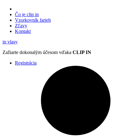
Čo je clip in
Vzorkovník
farieb
Zľavy
Kontakt
in
vlasy
Zažiarte
dokonalým účesom
vďaka
CLIP IN
Registrácia