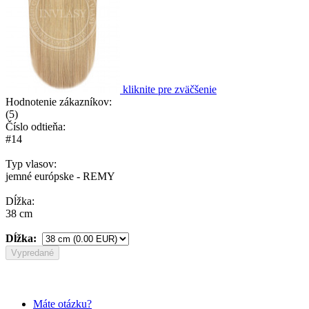
kliknite pre zväčšenie
Hodnotenie zákazníkov:
(
5
)
Číslo odtieňa:
#14
Typ vlasov:
jemné európske - REMY
Dĺžka:
38 cm
Dĺžka:
Vypredané
Máte otázku?