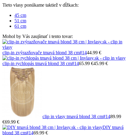
Tieto vlasy ponúkame taktiež v dĺžkach:
45 cm
51 cm
61 cm
Mohol by Vás zaujímať i tento tovar:
clip-in zvýrazňovače tmavá blond 38 cm
#14
44.99 €
clip-in rychlopás tmavá blond 38 cm
#14
65.99 €
45.99 €
clip in vlasy tmavá blond 38 cm
#14
89.99
€
69.99 €
DIY tmavá
blond 38 cm
#14
69.99 €