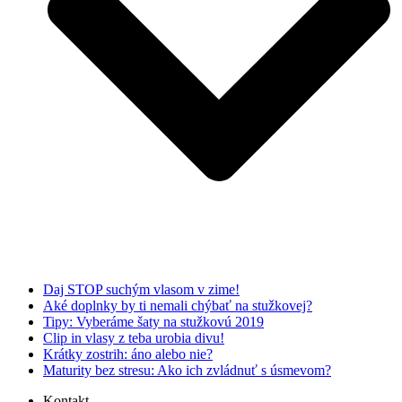
Daj STOP suchým vlasom v zime!
Aké doplnky by ti nemali chýbať na stužkovej?
Tipy: Vyberáme šaty na stužkovú 2019
Clip in vlasy z teba urobia divu!
Krátky zostrih: áno alebo nie?
Maturity bez stresu: Ako ich zvládnuť s úsmevom?
Kontakt