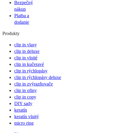
Bezpečný
nákup
Platba a
dodanie
Produkty
clip in vlasy
clip in deluxe
clip in vlnité
clip in kučeravé
clip in rýchlopásy
clip in rýchlopásy deluxe
clip in zvýrazňovače
clip in ofiny
clip in copy
DIY sady
keratín
keratín vlnitý
micro ring