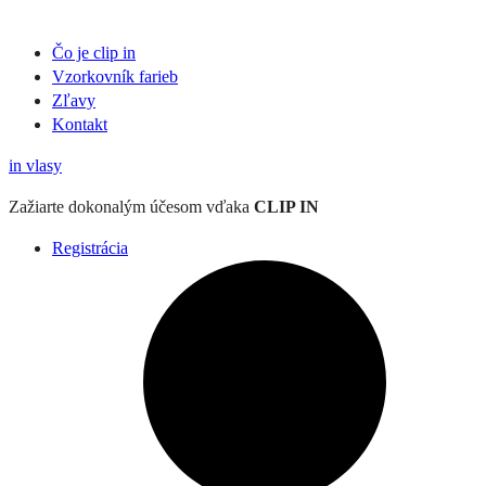
Čo je clip in
Vzorkovník
farieb
Zľavy
Kontakt
in
vlasy
Zažiarte
dokonalým účesom
vďaka
CLIP IN
Registrácia