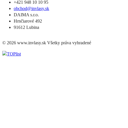
+421 948 10 10 95
obchod@invlasy.sk
DAIMA s.r.o.
Hrnčiarové 492
91612 Lubina
© 2026 www.invlasy.sk Všetky práva vyhradené