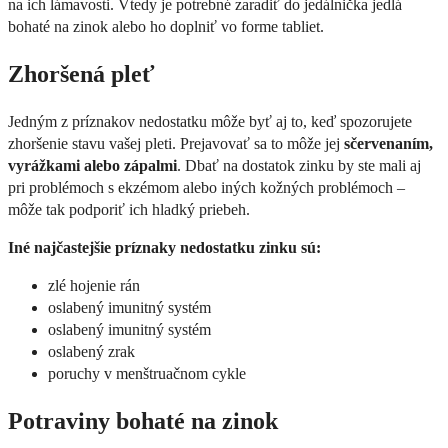
na ich lámavosti. Vtedy je potrebné zaradiť do jedálnička jedlá
bohaté na zinok alebo ho doplniť vo forme tabliet.
Zhoršená pleť
Jedným z príznakov nedostatku môže byť aj to, keď spozorujete
zhoršenie stavu vašej pleti. Prejavovať sa to môže jej
sčervenaním,
vyrážkami alebo zápalmi
. Dbať na dostatok zinku by ste mali aj
pri problémoch s ekzémom alebo iných kožných problémoch –
môže tak podporiť ich hladký priebeh.
Iné najčastejšie príznaky nedostatku zinku sú:
zlé hojenie rán
oslabený imunitný systém
oslabený imunitný systém
oslabený zrak
poruchy v menštruačnom cykle
Potraviny bohaté na zinok