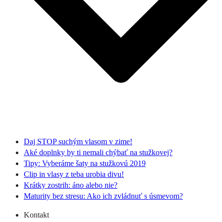
Daj STOP suchým vlasom v zime!
Aké doplnky by ti nemali chýbať na stužkovej?
Tipy: Vyberáme šaty na stužkovú 2019
Clip in vlasy z teba urobia divu!
Krátky zostrih: áno alebo nie?
Maturity bez stresu: Ako ich zvládnuť s úsmevom?
Kontakt