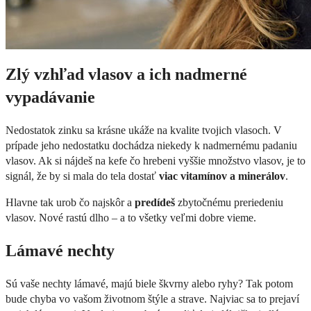
Zlý vzhľad vlasov a ich nadmerné
vypadávanie
Nedostatok zinku sa krásne ukáže na kvalite tvojich vlasoch. V
prípade jeho nedostatku dochádza niekedy k nadmernému padaniu
vlasov. Ak si nájdeš na kefe čo hrebeni vyššie množstvo vlasov, je to
signál, že by si mala do tela dostať
viac vitamínov a minerálov
.
Hlavne tak urob čo najskôr a
predídeš
zbytočnému preriedeniu
vlasov. Nové rastú dlho – a to všetky veľmi dobre vieme.
Lámavé nechty
Sú vaše nechty lámavé, majú biele škvrny alebo ryhy? Tak potom
bude chyba vo vašom životnom štýle a strave. Najviac sa to prejaví