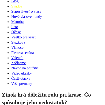
Blog
Svadba
Starostlivosť o vlasy
Nové vlasové trendy
Maturita
Leto
Účesy
Všetko pre krásu
Stužková
Vianoce
Plesová sezóna
Valentín
Začíname
Návod na použitie
Video ukážky
Časté otázky
Vaše premeny
Zinok hrá dôležitú rolu pri kráse. Čo
spôsobuje jeho nedostatok?