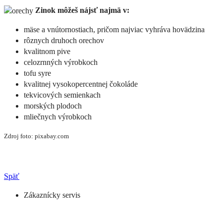
Zinok môžeš nájsť najmä v:
mäse a vnútornostiach, pričom najviac vyhráva hovädzina
rôznych druhoch orechov
kvalitnom pive
celozrnných výrobkoch
tofu syre
kvalitnej vysokopercentnej čokoláde
tekvicových semienkach
morských plodoch
mliečnych výrobkoch
Zdroj foto: pixabay.com
Späť
Zákaznícky servis