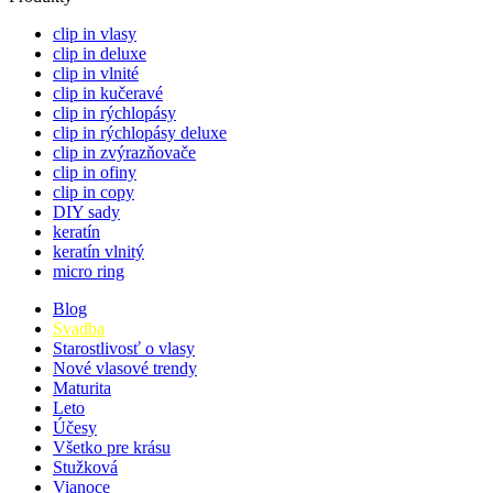
clip in vlasy
clip in deluxe
clip in vlnité
clip in kučeravé
clip in rýchlopásy
clip in rýchlopásy deluxe
clip in zvýrazňovače
clip in ofiny
clip in copy
DIY sady
keratín
keratín vlnitý
micro ring
Blog
Svadba
Starostlivosť o vlasy
Nové vlasové trendy
Maturita
Leto
Účesy
Všetko pre krásu
Stužková
Vianoce