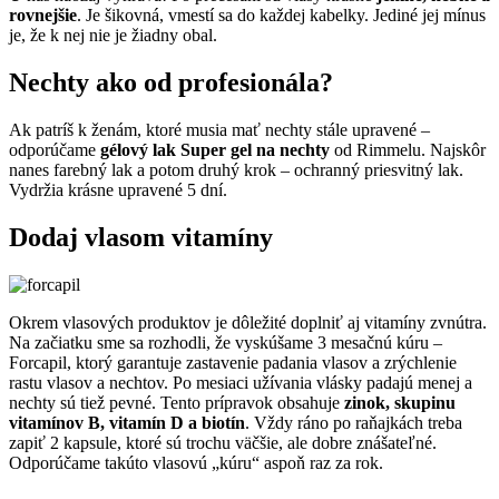
rovnejšie
. Je šikovná, vmestí sa do každej kabelky. Jediné jej mínus
je, že k nej nie je žiadny obal.
Nechty ako od profesionála?
Ak patríš k ženám, ktoré musia mať nechty stále upravené –
odporúčame
gélový lak Super gel na nechty
od Rimmelu. Najskôr
nanes farebný lak a potom druhý krok – ochranný priesvitný lak.
Vydržia krásne upravené 5 dní.
Dodaj vlasom vitamíny
Okrem vlasových produktov je dôležité doplniť aj vitamíny zvnútra.
Na začiatku sme sa rozhodli, že vyskúšame 3 mesačnú kúru –
Forcapil, ktorý garantuje zastavenie padania vlasov a zrýchlenie
rastu vlasov a nechtov. Po mesiaci užívania vlásky padajú menej a
nechty sú tiež pevné. Tento prípravok obsahuje
zinok, skupinu
vitamínov B, vitamín D a biotín
. Vždy ráno po raňajkách treba
zapiť 2 kapsule, ktoré sú trochu väčšie, ale dobre znášateľné.
Odporúčame takúto vlasovú „kúru“ aspoň raz za rok.