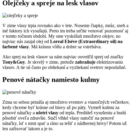
Olejčeky a spreje na lesk vlasov
V zime vlasy trpia rovnako ako v lete. Nosenie čiapky, mráz, sneh a
iné faktory ich vysušujú. Preto im treba určite venovať pozornosť aj
v tomto ročnom období. My sme vyskúšali množstvo olejov, no
najviac nás zaujal olej od
Loreal Elséve (Extraordinary oil) na
farbené vlasy
. Má krásnu vôňu a dobre sa vstrebáva.
Ako sprej na lesk vlasov sa nám najviac osvedčil sprej od značky
Tony&Guy
. Je skvelý v zime, pretože
zabraňuje
elektrizovaniu
vlasov. A tie sú často po obliekaní a vyzliekaní svetrov neposlušné.
Penové nátačky namiesto kulmy
Zima so sebou prináša aj množstvo eventov a vianočných večierkov,
kedy chceme byť krásne od hlavy až po päty. Vymeň kulmu za
penové nátačky a
ušetri vlasy
od tepla. Predídeš vysušeniu a budú
pôsobiť oveľa zdravšie. Stačí vlhké vlasy natočiť na penové
nátačky, ísť s nimi spať a ráno sa tešiť z nádhernej hrivy! Potom už
len zafixovať lakom a je to.