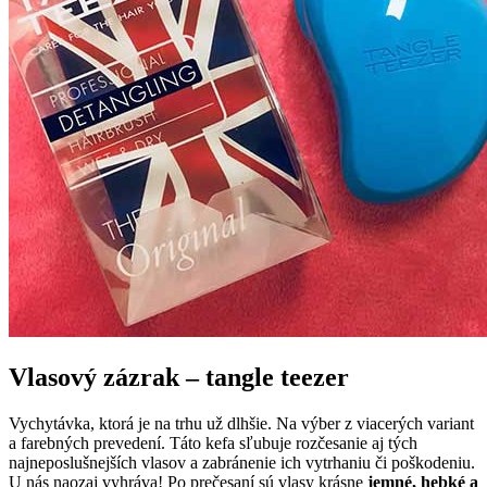
Vlasový zázrak – tangle teezer
Vychytávka, ktorá je na trhu už dlhšie. Na výber z viacerých variant
a farebných prevedení. Táto kefa sľubuje rozčesanie aj tých
najneposlušnejších vlasov a zabránenie ich vytrhaniu či poškodeniu.
U nás naozaj vyhráva! Po prečesaní sú vlasy krásne
jemné, hebké a