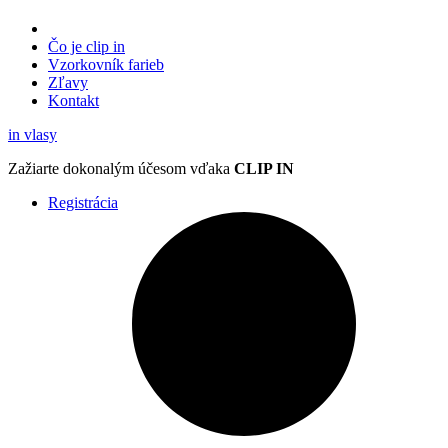
Čo je clip in
Vzorkovník
farieb
Zľavy
Kontakt
in
vlasy
Zažiarte
dokonalým účesom
vďaka
CLIP IN
Registrácia