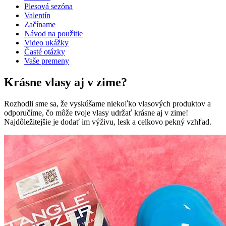
Plesová sezóna
Valentín
Začíname
Návod na použitie
Video ukážky
Časté otázky
Vaše premeny
Krásne vlasy aj v zime?
Rozhodli sme sa, že vyskúšame niekoľko vlasových produktov a
odporučíme, čo môže tvoje vlasy udržať krásne aj v zime!
Najdôležitejšie je dodať im výživu, lesk a celkovo pekný vzhľad.