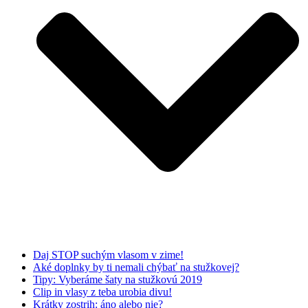
Daj STOP suchým vlasom v zime!
Aké doplnky by ti nemali chýbať na stužkovej?
Tipy: Vyberáme šaty na stužkovú 2019
Clip in vlasy z teba urobia divu!
Krátky zostrih: áno alebo nie?