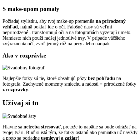
S make-upom pomaly
Požiadaj stylistku, aby tvoj make-up premenila
na prirodzený
vzhľad
, najmä pokiaľ ide o oči. Falošné riasy sú veľmi
neprirodzené - transformujú oči a na fotografiách vyzerajú umelo.
Namiesto nich použi radšej jednotlivé trsy. V prípade väčšieho
zvýraznenia očí, zvoľ jemný rúž na pery alebo naopak.
Ako v rozprávke
Najlepšie fotky sú tie, ktoré obsahujú pózy
bez pohľadu
na
fotografa. Zachytené momenty smiechu a radosti = prirodzené fotky
z rozprávky
.
Užívaj si to
Hlavne sa
netreba stresovať
, pretože to napätie sa bude odrážať na
tvojej tvári. Buď si istá tým, že fotky ostanú ako pamiatka už navždy
a preto sa poriadne
usmievaj a zažiar
!