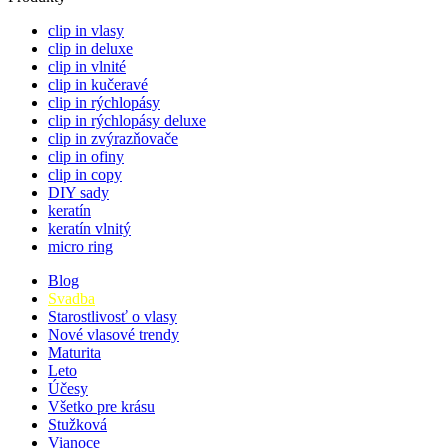
clip in vlasy
clip in deluxe
clip in vlnité
clip in kučeravé
clip in rýchlopásy
clip in rýchlopásy deluxe
clip in zvýrazňovače
clip in ofiny
clip in copy
DIY sady
keratín
keratín vlnitý
micro ring
Blog
Svadba
Starostlivosť o vlasy
Nové vlasové trendy
Maturita
Leto
Účesy
Všetko pre krásu
Stužková
Vianoce