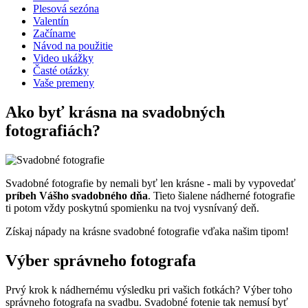
Plesová sezóna
Valentín
Začíname
Návod na použitie
Video ukážky
Časté otázky
Vaše premeny
Ako byť krásna na svadobných
fotografiách?
Svadobné fotografie by nemali byť len krásne - mali by vypovedať
príbeh Vášho svadobného dňa
. Tieto šialene nádherné fotografie
ti potom vždy poskytnú spomienku na tvoj vysnívaný deň.
Získaj nápady na krásne svadobné fotografie vďaka našim tipom!
Výber správneho fotografa
Prvý krok k nádhernému výsledku pri vašich fotkách? Výber toho
správneho fotografa na svadbu. Svadobné fotenie tak nemusí byť