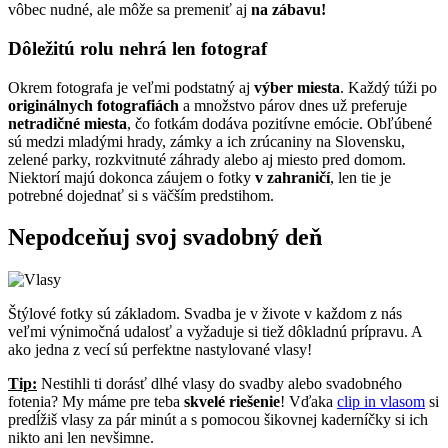
vôbec nudné, ale môže sa premeniť aj
na zábavu!
Dôležitú rolu nehrá len fotograf
Okrem fotografa je veľmi podstatný aj
výber miesta
. Každý túži po
originálnych fotografiách
a množstvo párov dnes už preferuje
netradičné miesta
, čo fotkám dodáva pozitívne emócie. Obľúbené
sú medzi mladými hrady, zámky a ich zrúcaniny na Slovensku,
zelené parky, rozkvitnuté záhrady alebo aj miesto pred domom.
Niektorí majú dokonca záujem o fotky
v zahraničí
, len tie je
potrebné dojednať si s väčším predstihom.
Nepodceňuj svoj svadobný deň
Štýlové fotky sú základom. Svadba je v živote v každom z nás
veľmi výnimočná udalosť a vyžaduje si tiež dôkladnú prípravu. A
ako jedna z vecí sú perfektne nastylované vlasy!
Tip:
Nestihli ti dorásť dlhé vlasy do svadby alebo svadobného
fotenia? My máme pre teba
skvelé riešenie
! Vďaka
clip in vlasom
si
predĺžiš vlasy za pár minút a s pomocou šikovnej kaderníčky si ich
nikto ani len nevšimne.