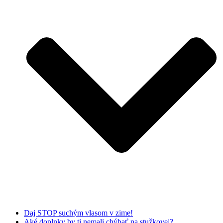
Daj STOP suchým vlasom v zime!
Aké doplnky by ti nemali chýbať na stužkovej?