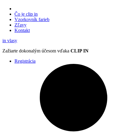
Čo je clip in
Vzorkovník
farieb
Zľavy
Kontakt
in
vlasy
Zažiarte
dokonalým účesom
vďaka
CLIP IN
Registrácia