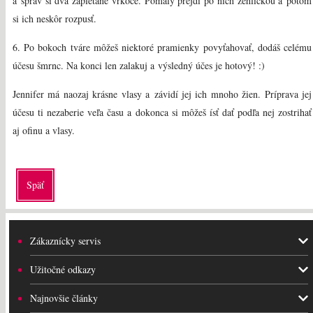
a sprav si dva zapletané vrkoče. Pomaly prejdi po nich žehličkou a potom
si ich neskôr rozpusť.
6. Po bokoch tváre môžeš niektoré pramienky povyťahovať, dodáš celému
účesu šmrnc. Na konci len zalakuj a výsledný účes je hotový! :)
Jennifer má naozaj krásne vlasy a závidí jej ich mnoho žien. Príprava jej
účesu ti nezaberie veľa času a dokonca si môžeš ísť dať podľa nej zostrihať
aj ofinu a vlasy.
Späť
Zákaznícky servis
Užitočné odkazy
Najnovšie články