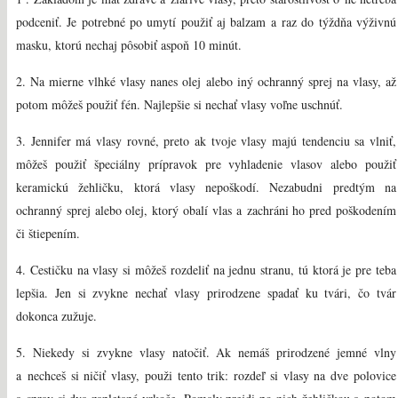
podceniť. Je potrebné po umytí použiť aj balzam a raz do týždňa výživnú
masku, ktorú nechaj pôsobiť aspoň 10 minút.
2. Na mierne vlhké vlasy nanes olej alebo iný ochranný sprej na vlasy, až
potom môžeš použiť fén. Najlepšie si nechať vlasy voľne uschnúť.
3. Jennifer má vlasy rovné, preto ak tvoje vlasy majú tendenciu sa vlniť,
môžeš použiť špeciálny prípravok pre vyhladenie vlasov alebo použiť
keramickú žehličku, ktorá vlasy nepoškodí. Nezabudni predtým na
ochranný sprej alebo olej, ktorý obalí vlas a zachráni ho pred poškodením
či štiepením.
4. Cestičku na vlasy si môžeš rozdeliť na jednu stranu, tú ktorá je pre teba
lepšia. Jen si zvykne nechať vlasy prirodzene spadať ku tvári, čo tvár
dokonca zužuje.
5. Niekedy si zvykne vlasy natočiť. Ak nemáš prirodzené jemné vlny
a nechceš si ničiť vlasy, použi tento trik: rozdeľ si vlasy na dve polovice