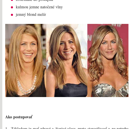
kulmou jemne natočené vlny
jemný blond melír
Ako postupovať
1 . Základom je mať zdravé a žiarivé vlasy, preto starostlivosť o ne netreba