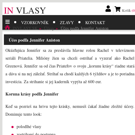
IN
VLASY
Košík
(0
VZORKOVNÍK
ZĽAVY
KONTAKT
INVLASY.SK
Účesy
Účes podľa Jennifer Aniston
Účes podľa Jennifer Aniston
Okúzľujúca Jennifer sa za preslávila hlavne rolou Rachel v televíznom
seriáli Priatelia. Milióny žien sa chceli ostrihať a vyzerať ako Rachel
Greenová. Jennifer sa od čias Priateľov o svoju „korunu krásy“ riadne stará
a dáva si na nej záležať. Strihať sa chodí každých 6 týždňov a je to poriadna
investícia. Za strihanie si jej kaderník vypýta až 600 eur.
Koruna krásy podľa Jennifer
Keď sa pozrieš na hrivu tejto krásky, nemusíš čakať žiadne zložité účesy.
Dominuje tento look:
polodlhé vlasy
zostrihané do postupna