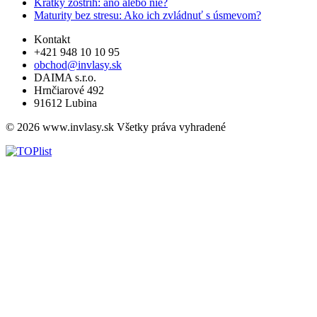
Krátky zostrih: áno alebo nie?
Maturity bez stresu: Ako ich zvládnuť s úsmevom?
Kontakt
+421 948 10 10 95
obchod@invlasy.sk
DAIMA s.r.o.
Hrnčiarové 492
91612 Lubina
© 2026 www.invlasy.sk Všetky práva vyhradené