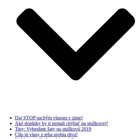
Daj STOP suchým vlasom v zime!
Aké doplnky by ti nemali chýbať na stužkovej?
Tipy: Vyberáme šaty na stužkovú 2019
Clip in vlasy z teba urobia divu!