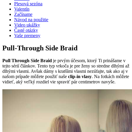
Plesová sezóna
Valentín
Začíname
Návod na použitie
Video ukážky
Časté otázky
Vaše premeny
Pull-Through Side Braid
Pull Through Side Braid
je prvým účesom, ktorý Ti prinášame v
tejto sérií článkov. Tento typ vrkoča je pre ženy so stredne dlhými až
dlhými vlasmi. Avšak dámy s kratšími vlasmi nezúfajte, tak ako aj v
našom prípade môžete použiť naše
clip-in vlasy
. Na fotkách môžete
vidieť, aký veľký rozdiel vie spraviť pár centimetrov navyše.