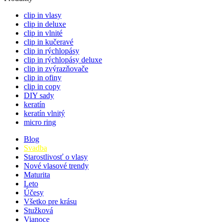
clip in vlasy
clip in deluxe
clip in vlnité
clip in kučeravé
clip in rýchlopásy
clip in rýchlopásy deluxe
clip in zvýrazňovače
clip in ofiny
clip in copy
DIY sady
keratín
keratín vlnitý
micro ring
Blog
Svadba
Starostlivosť o vlasy
Nové vlasové trendy
Maturita
Leto
Účesy
Všetko pre krásu
Stužková
Vianoce