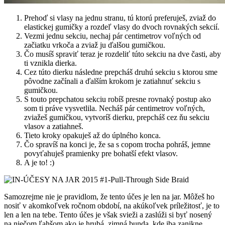
Prehoď si vlasy na jednu stranu, tú ktorú preferuješ, zviaž do
elastickej gumičky a rozdeľ vlasy do dvoch rovnakých sekcií.
Vezmi jednu sekciu, nechaj pár centimetrov voľných od
začiatku vrkoča a zviaž ju ďalšou gumičkou.
Čo musíš spraviť teraz je rozdeliť túto sekciu na dve časti, aby
ti vznikla dierka.
Cez túto dierku následne prepcháš druhú sekciu s ktorou sme
pôvodne začínali a ďalším krokom je zatiahnuť sekciu s
gumičkou.
S touto prepchatou sekciu robíš presne rovnaký postup ako
som ti práve vysvetlila. Necháš pár centimetrov voľných,
zviažeš gumičkou, vytvoríš dierku, prepcháš cez ňu sekciu
vlasov a zatiahneš.
Tieto kroky opakuješ až do úplného konca.
Čo spravíš na konci je, že sa s copom trocha pohráš, jemne
povyťahuješ pramienky pre bohatší efekt vlasov.
A je to! :)
Samozrejme nie je pravidlom, že tento účes je len na jar. Môžeš ho
nosiť v akomkoľvek ročnom období, na akúkoľvek príležitosť, je to
len a len na tebe. Tento účes je však svieži a zaslúži si byť nosený
na niečom ľahšom ako je hrubá, zimná bunda, kde iba zanikne.