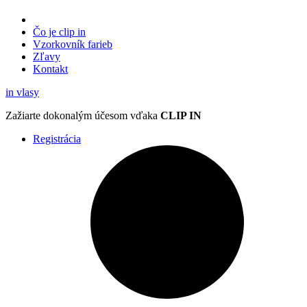
Čo je clip in
Vzorkovník
farieb
Zľavy
Kontakt
in
vlasy
Zažiarte
dokonalým účesom
vďaka
CLIP IN
Registrácia