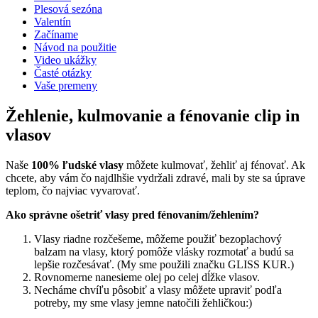
Plesová sezóna
Valentín
Začíname
Návod na použitie
Video ukážky
Časté otázky
Vaše premeny
Žehlenie, kulmovanie a fénovanie clip in
vlasov
Naše
100% ľudské vlasy
môžete kulmovať, žehliť aj fénovať. Ak
chcete, aby vám čo najdlhšie vydržali zdravé, mali by ste sa úprave
teplom, čo najviac vyvarovať.
Ako správne ošetriť vlasy pred fénovaním/žehlením?
Vlasy riadne rozčešeme, môžeme použiť bezoplachový
balzam na vlasy, ktorý pomôže vlásky rozmotať a budú sa
lepšie rozčesávať. (My sme použili značku GLISS KUR.)
Rovnomerne nanesieme olej po celej dĺžke vlasov.
Necháme chvíľu pôsobiť a vlasy môžete upraviť podľa
potreby, my sme vlasy jemne natočili žehličkou:)