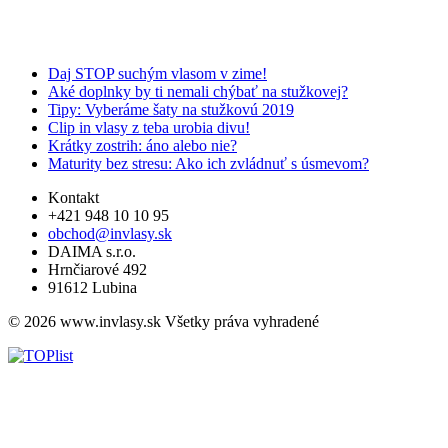
Daj STOP suchým vlasom v zime!
Aké doplnky by ti nemali chýbať na stužkovej?
Tipy: Vyberáme šaty na stužkovú 2019
Clip in vlasy z teba urobia divu!
Krátky zostrih: áno alebo nie?
Maturity bez stresu: Ako ich zvládnuť s úsmevom?
Kontakt
+421 948 10 10 95
obchod@invlasy.sk
DAIMA s.r.o.
Hrnčiarové 492
91612 Lubina
© 2026 www.invlasy.sk Všetky práva vyhradené