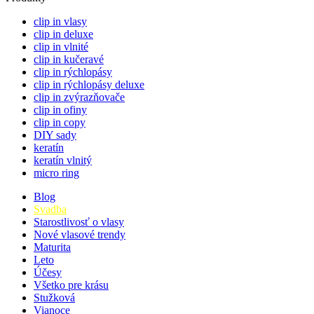
clip in vlasy
clip in deluxe
clip in vlnité
clip in kučeravé
clip in rýchlopásy
clip in rýchlopásy deluxe
clip in zvýrazňovače
clip in ofiny
clip in copy
DIY sady
keratín
keratín vlnitý
micro ring
Blog
Svadba
Starostlivosť o vlasy
Nové vlasové trendy
Maturita
Leto
Účesy
Všetko pre krásu
Stužková
Vianoce