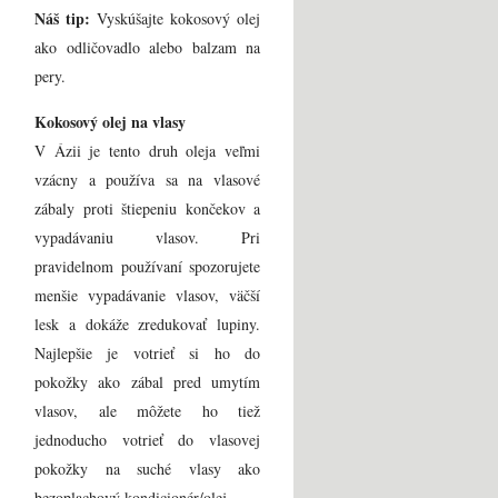
Náš tip:
Vyskúšajte kokosový olej
ako odličovadlo alebo balzam na
pery.
Kokosový olej na vlasy
V Ázii je tento druh oleja veľmi
vzácny a používa sa na vlasové
zábaly proti štiepeniu končekov a
vypadávaniu vlasov. Pri
pravidelnom používaní spozorujete
menšie vypadávanie vlasov, väčší
lesk a dokáže zredukovať lupiny.
Najlepšie je votrieť si ho do
pokožky ako zábal pred umytím
vlasov, ale môžete ho tiež
jednoducho votrieť do vlasovej
pokožky na suché vlasy ako
bezoplachový kondicionér/olej.