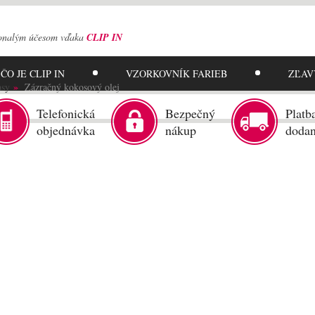
onalým účesom
vďaka
CLIP IN
ČO JE CLIP IN
VZORKOVNÍK
FARIEB
ZĽAV
asy
Zázračný kokosový olej
Telefonická
Bezpečný
Platb
objednávka
nákup
dodan