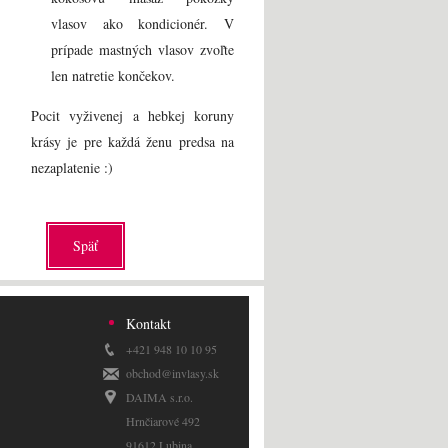
vlasov ako kondicionér. V
prípade mastných vlasov zvoľte
len natretie končekov.
Pocit vyživenej a hebkej koruny
krásy je pre každá ženu predsa na
nezaplatenie :)
Späť
Kontakt
+421 948 10 10 95
obchod@invlasy.sk
DAIMA s.r.o.
Hrnčiarové 492
91612 Lubina