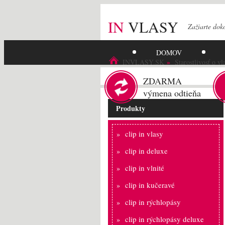
IN
VLASY
Zažiarte
dok
DOMOV
INVLASY.SK
Starostlivosť o vl
ZDARMA
výmena odtieňa
Produkty
clip in vlasy
clip in deluxe
clip in vlnité
clip in kučeravé
clip in rýchlopásy
clip in rýchlopásy deluxe