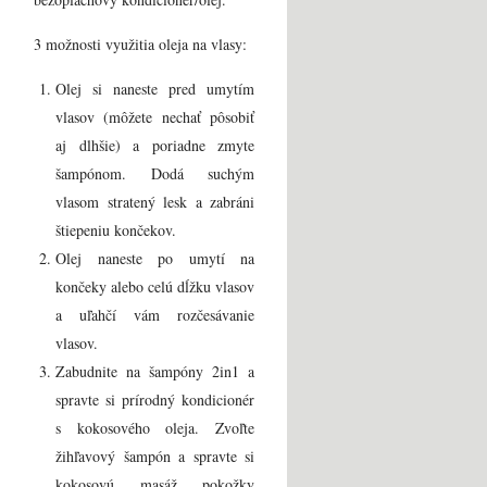
3 možnosti využitia oleja na vlasy:
Olej si naneste pred umytím
vlasov (môžete nechať pôsobiť
aj dlhšie) a poriadne zmyte
šampónom. Dodá suchým
vlasom stratený lesk a zabráni
štiepeniu končekov.
Olej naneste po umytí na
končeky alebo celú dĺžku vlasov
a uľahčí vám rozčesávanie
vlasov.
Zabudnite na šampóny 2in1 a
spravte si prírodný kondicionér
s kokosového oleja. Zvoľte
žihľavový šampón a spravte si
kokosovú masáž pokožky