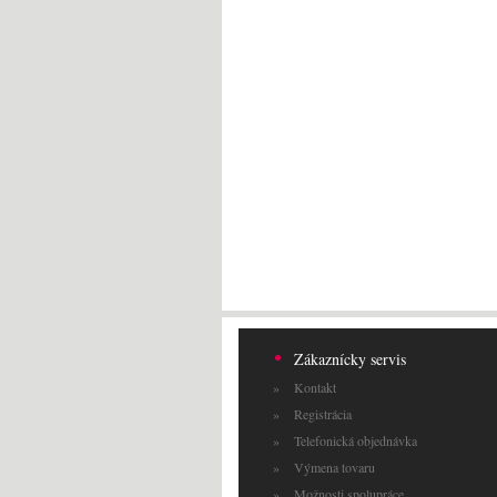
Zákaznícky servis
Kontakt
Registrácia
Telefonická objednávka
Výmena tovaru
Možnosti spolupráce