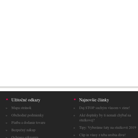
Užitočné odkazy
Najnovšie články
Mapa stránok
Daj STOP suchým vlasom v zime!
Obchodné podmienky
Aké doplnky by ti nemali chýbať na
stužkovej?
Platba a dodanie tovaru
Tipy: Vyberáme šaty na stužkovú 2019
Bezpečný nákup
Clip in vlasy z teba urobia divu!
Ochrana súkromia