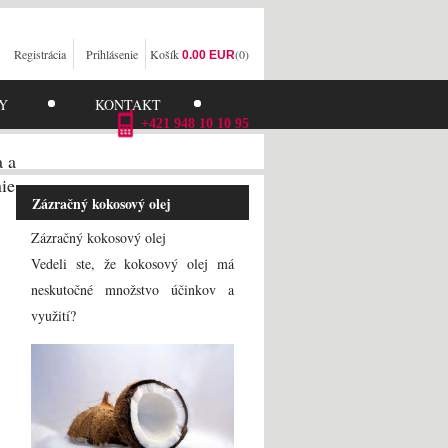
Registrácia
Prihlásenie
Košík
(0)
0.00 EUR
Y
KONTAKT
+421 948 10 10 95
a a
ie
Zázračný kokosový olej
Zázračný kokosový olej
Vedeli ste, že kokosový olej má
neskutočné množstvo účinkov a
využití?